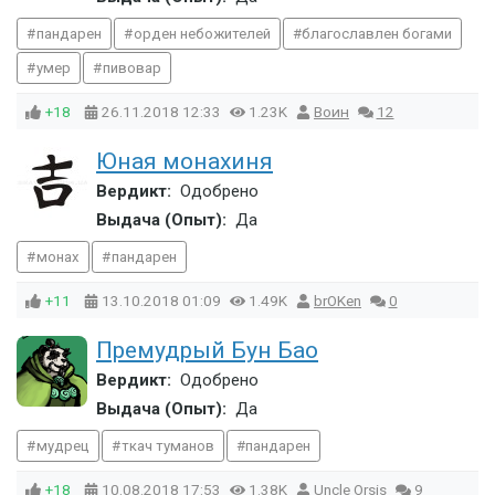
пандарен
орден небожителей
благославлен богами
умер
пивовар
+18
26.11.2018
12:33
1.23K
Воин
12
Юная монахиня
Вердикт:
Одобрено
Выдача (Опыт):
Да
монах
пандарен
+11
13.10.2018
01:09
1.49K
brOKen
0
Премудрый Бун Бао
Вердикт:
Одобрено
Выдача (Опыт):
Да
мудрец
ткач туманов
пандарен
+18
10.08.2018
17:53
1.38K
Uncle Orsis
9