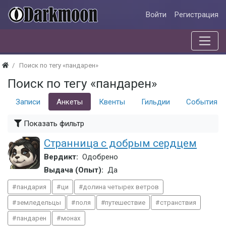
Войти
Регистрация
Поиск по тегу «пандарен»
Поиск по тегу «пандарен»
Записи
Анкеты
Квенты
Гильдии
События
Показать фильтр
Странница с добрым сердцем
Вердикт:
Одобрено
Выдача (Опыт):
Да
пандария
ци
долина четырех ветров
земледельцы
поля
путешествие
странствия
пандарен
монах