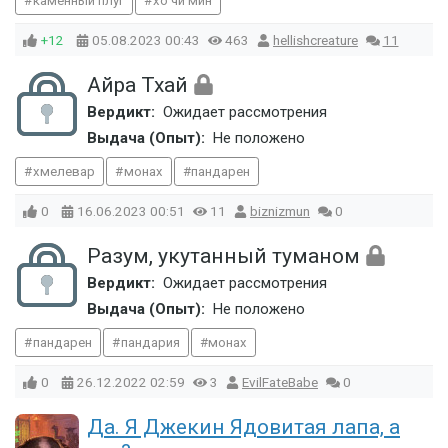
каменный плуг
хо чи мин
+12
05.08.2023
00:43
463
hellishcreature
11
Айра Тхай
Вердикт:
Ожидает рассмотрения
Выдача (Опыт):
Не положено
хмелевар
монах
пандарен
0
16.06.2023
00:51
11
biznizmun
0
Разум, укутанный туманом
Вердикт:
Ожидает рассмотрения
Выдача (Опыт):
Не положено
пандарен
пандария
монах
0
26.12.2022
02:59
3
EvilFateBabe
0
Да. Я Джекин Ядовитая лапа, а