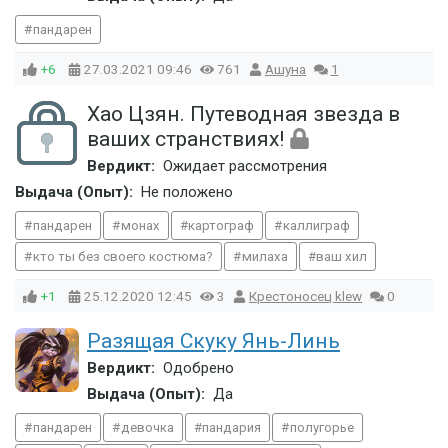
пандарен
+6
27.03.2021
09:46
761
Ашуна
1
Хао Цзян. Путеводная звезда в
ваших странствиях!
Вердикт:
Ожидает рассмотрения
Выдача (Опыт):
Не положено
пандарен
монах
картограф
каллиграф
кто ты без своего костюма?
милаха
ваш хил
+1
25.12.2020
12:45
3
Крестоносец klew
0
Разящая Скуку Янь-Линь
Вердикт:
Одобрено
Выдача (Опыт):
Да
пандарен
девочка
пандария
полугорье