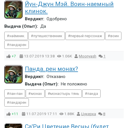
Йун-Джун Мэй. Воин-наемный
клинок.
Вердикт:
Одобрено
Выдача (Опыт):
Да
наёмник.
путешественник
первый персонаж
воин
пандарен
+7
13.07.2019
13:38
1.06K
Moonyash
1
Панда..рен монах?
Вердикт:
Отказано
Выдача (Опыт):
Не положено
пан-пан
монах
монастырь тянь
панда
пандарен
+11
11.07.2019
17:11
1.88K
Цукерка
8
Са'Ри Цветение Весны (будет