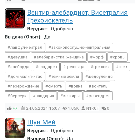
Вентир-алебардист, Висетралия
Грехоискатель
Вердикт:
Одобрено
Выдача (Опыт):
Да
лавфул-нейтрал
законопослушно-нейтральная
девушка
алебардистка. женщина
морф
кровь
алебарда
пандарен
грешница
грешник
гнев
дом малигнитас
темные земли
шедоулендс
перерождение
смерть
война
воитель
берсерк
пандария
вентиры
ревендрет
+7
24.05.2021
15:07
1.05K
N1K0T
0
Шун Мей
Вердикт:
Одобрено
Выдача (Опыт):
Да