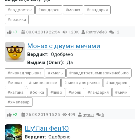
подросток
пандарен
монах
пандария
персики
+7
08.04.2019
22:54
1.23K
RetroVeleS
12
Монах с двумя мечами
Вердикт:
Одобрено
Выдача (Опыт):
Да
пивкадлярывка
хмель
пандвтретьемварикенебыло
монах
пивоварение.
пивка для рывка
пандарен
катана
бочка
пиво
монк
пандария
мечи
хмелевар
+2
26.03.2019
15:25
499
чучел
6
Шу'Лан Фен'Ю
Вердикт:
Одобрено