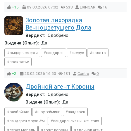
+15
09.03.2026
07:02
538
ERINGAR
16
Золотая лихорадка
Вечноцветущего Дола
Вердикт:
Одобрено
Выдача (Опыт):
Да
рыцарь смерти
пандарен
акерус
золото
проклятье
+2
23.02.2026
16:50
131
Cantro
0
Двойной агент Короны
Вердикт:
Одобрено
Выдача (Опыт):
Да
разбойник
шру гейминг
пандарен
пандарен с ружьём
пандаренская инженерия
серая мораль
агент короны
двойной агент