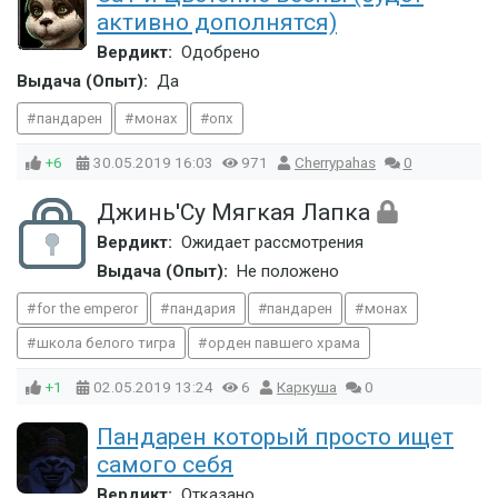
активно дополнятся)
Вердикт:
Одобрено
Выдача (Опыт):
Да
пандарен
монах
опх
+6
30.05.2019
16:03
971
Cherrypahas
0
Джинь'Су Мягкая Лапка
Вердикт:
Ожидает рассмотрения
Выдача (Опыт):
Не положено
for the emperor
пандария
пандарен
монах
школа белого тигра
орден павшего храма
+1
02.05.2019
13:24
6
Каркуша
0
Пандарен который просто ищет
самого себя
Вердикт:
Отказано