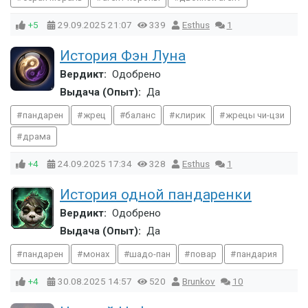
+5
29.09.2025
21:07
339
Esthus
1
История Фэн Луна
Вердикт:
Одобрено
Выдача (Опыт):
Да
пандарен
жрец
баланс
клирик
жрецы чи-цзи
драма
+4
24.09.2025
17:34
328
Esthus
1
История одной пандаренки
Вердикт:
Одобрено
Выдача (Опыт):
Да
пандарен
монах
шадо-пан
повар
пандария
+4
30.08.2025
14:57
520
Brunkov
10