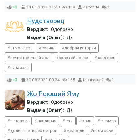
+2
24.01.2024
21:48
438
Kaitonite
2
Чудотворец
Вердикт:
Одобрено
Выдача (Опыт):
Да
атмосфера
социал
добрая история
вечноцветущий дол
золотой лотос
пандарен
пандария
+3
30.08.2023
00:24
165
fashinskin?
1
Жо Роющий Яму
Вердикт:
Одобрено
Выдача (Опыт):
Да
пандарен
пандария
теги
воин
фермер
долина четырёх ветров
медведь
полугорье