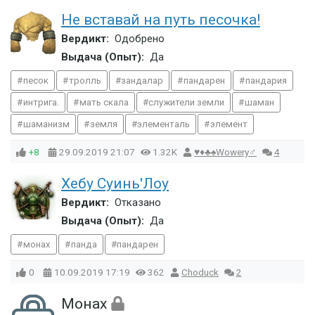
Не вставай на путь песочка!
Вердикт:
Одобрено
Выдача (Опыт):
Да
песок
тролль
зандалар
пандарен
пандария
интрига.
мать скала
служители земли
шаман
шаманизм
земля
элементаль
элемент
+8
29.09.2019
21:07
1.32K
♥♦♣♠Wowery♂
4
Хебу Суинь'Лоу
Вердикт:
Отказано
Выдача (Опыт):
Да
монах
панда
пандарен
0
10.09.2019
17:19
362
Choduck
2
Монах