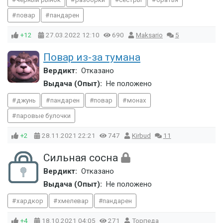
повар
пандарен
+12
27.03.2022
12:10
690
Maksario
5
Повар из-за тумана
Вердикт:
Отказано
Выдача (Опыт):
Не положено
джунь
пандарен
повар
монах
паровые булочки
+2
28.11.2021
22:21
747
Kirbud
11
Сильная сосна
Вердикт:
Отказано
Выдача (Опыт):
Не положено
хардкор
хмелевар
пандарен
+4
18.10.2021
04:05
271
Торпеда