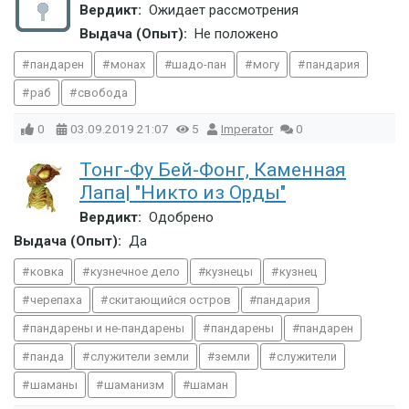
Вердикт:
Ожидает рассмотрения
Выдача (Опыт):
Не положено
пандарен
монах
шадо-пан
могу
пандария
раб
свобода
0
03.09.2019
21:07
5
Imperator
0
Тонг-Фу Бей-Фонг, Каменная
Лапа| "Никто из Орды"
Вердикт:
Одобрено
Выдача (Опыт):
Да
ковка
кузнечное дело
кузнецы
кузнец
черепаха
скитающийся остров
пандария
пандарены и не-пандарены
пандарены
пандарен
панда
служители земли
земли
служители
шаманы
шаманизм
шаман