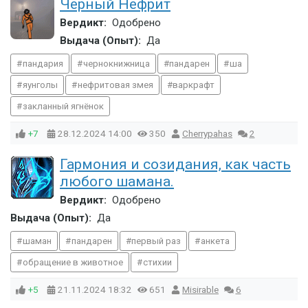
Черный Нефрит
Вердикт:
Одобрено
Выдача (Опыт):
Да
пандария
чернокнижница
пандарен
ша
яунголы
нефритовая змея
варкрафт
закланный ягнёнок
+7
28.12.2024
14:00
350
Cherrypahas
2
Гармония и созидания, как часть
любого шамана.
Вердикт:
Одобрено
Выдача (Опыт):
Да
шаман
пандарен
первый раз
анкета
обращение в животное
стихии
+5
21.11.2024
18:32
651
Misirable
6