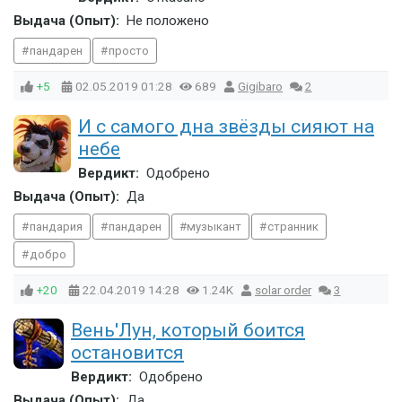
Выдача (Опыт):
Не положено
пандарен
просто
+5
02.05.2019
01:28
689
Gigibaro
2
И с самого дна звёзды сияют на
небе
Вердикт:
Одобрено
Выдача (Опыт):
Да
пандария
пандарен
музыкант
странник
добро
+20
22.04.2019
14:28
1.24K
solar order
3
Вень'Лун, который боится
остановится
Вердикт:
Одобрено
Выдача (Опыт):
Да