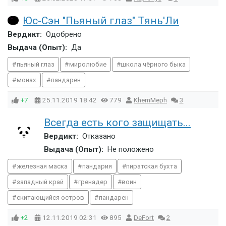
Юс-Сэн "Пьяный глаз" Тянь'Ли
Вердикт:
Одобрено
Выдача (Опыт):
Да
пьяный глаз
миролюбие
школа чёрного быка
монах
пандарен
+7
25.11.2019
18:42
779
KhemMeph
3
Всегда есть кого защищать...
Вердикт:
Отказано
Выдача (Опыт):
Не положено
железная маска
пандария
пиратская бухта
западный край
гренадер
воин
скитающийся остров
пандарен
+2
12.11.2019
02:31
895
DeFort
2