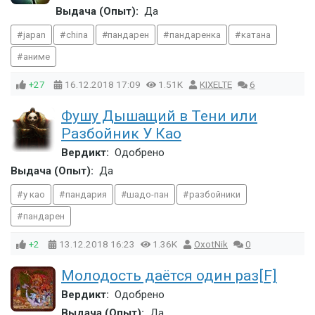
Выдача (Опыт):
Да
japan
china
пандарен
пандаренка
катана
аниме
+27
16.12.2018
17:09
1.51K
KIXELTE
6
Фушу Дышащий в Тени или
Разбойник У Као
Вердикт:
Одобрено
Выдача (Опыт):
Да
у као
пандария
шадо-пан
разбойники
пандарен
+2
13.12.2018
16:23
1.36K
OxotNik
0
Молодость даётся один раз[F]
Вердикт:
Одобрено
Выдача (Опыт):
Да