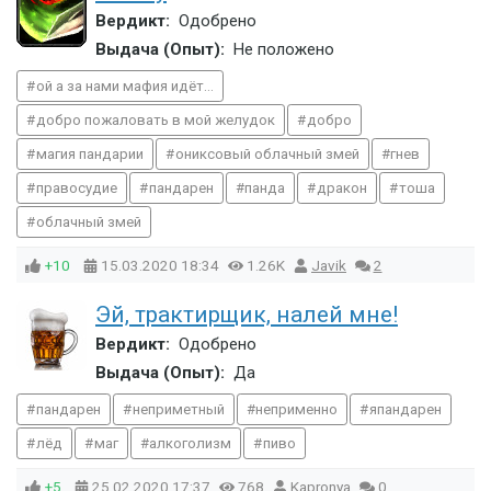
Вердикт:
Одобрено
Выдача (Опыт):
Не положено
ой а за нами мафия идёт...
добро пожаловать в мой желудок
добро
магия пандарии
ониксовый облачный змей
гнев
правосудие
пандарен
панда
дракон
тоша
облачный змей
+10
15.03.2020
18:34
1.26K
Javik
2
Эй, трактирщик, налей мне!
Вердикт:
Одобрено
Выдача (Опыт):
Да
пандарен
неприметный
неприменно
япандарен
лёд
маг
алкоголизм
пиво
+5
25.02.2020
17:37
768
Kapronya
0