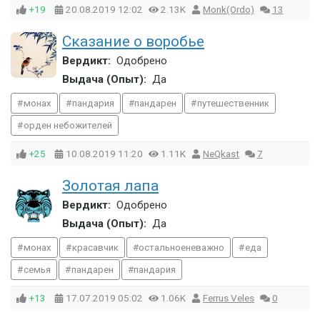
+19
20.08.2019
12:02
2.13K
Monk(Ordo)
13
Сказание о воробье
Вердикт:
Одобрено
Выдача (Опыт):
Да
монах
пандария
пандарен
путешественник
орден небожителей
+25
10.08.2019
11:20
1.11K
NeQkast
7
Золотая лапа
Вердикт:
Одобрено
Выдача (Опыт):
Да
монах
красавчик
остальноеневажно
еда
семья
пандарен
пандария
+13
17.07.2019
05:02
1.06K
Ferrus Veles
0