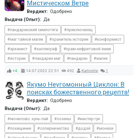
Мистическом Ветре
Вердикт:
Одобрено
Выдача (Опыт):
Да
пандаренский симпотяга
приключенец
маг тайной магии
хранитель истории
конформист
арканист
каллиграф
храм нефритовой змеи
историк
пандарен маг
пандарен
магия
+4
14.07.2022
22:51
492
Kaitonite
1
Якумо Неугомонный Циклон: В
поисках божественного рецепта!
Вердикт:
Одобрено
Выдача (Опыт):
Да
мочилово. кунь-лай
хозены
мастер гук
похищение
соперничество
додзё
монахи
чёрный рынок
разборки
сестры
братья