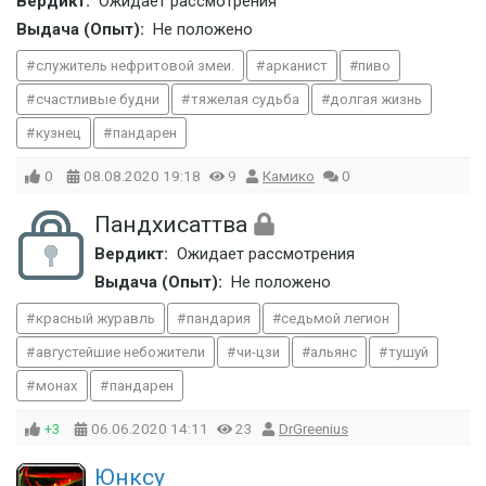
Вердикт:
Ожидает рассмотрения
Выдача (Опыт):
Не положено
служитель нефритовой змеи.
арканист
пиво
счастливые будни
тяжелая судьба
долгая жизнь
кузнец
пандарен
0
08.08.2020
19:18
9
Камико
0
Пандхисаттва
Вердикт:
Ожидает рассмотрения
Выдача (Опыт):
Не положено
красный журавль
пандария
седьмой легион
августейшие небожители
чи-цзи
альянс
тушуй
монах
пандарен
+3
06.06.2020
14:11
23
DrGreenius
Юнксу