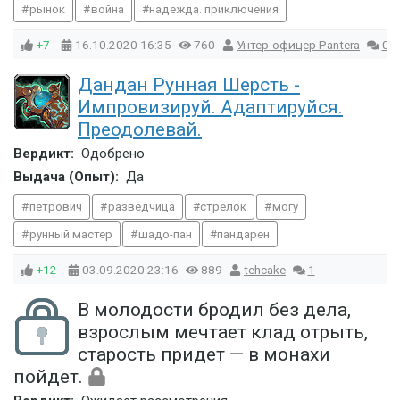
рынок
война
надежда. приключения
+7
16.10.2020
16:35
760
Унтер-офицер Pantera
0
Дандан Рунная Шерсть -
Импровизируй. Адаптируйся.
Преодолевай.
Вердикт:
Одобрено
Выдача (Опыт):
Да
петрович
разведчица
стрелок
могу
рунный мастер
шадо-пан
пандарен
+12
03.09.2020
23:16
889
tehcake
1
В молодости бродил без дела,
взрослым мечтает клад отрыть,
старость придет — в монахи
пойдет.