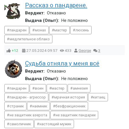
Рассказ о пандарене.
Вердикт:
Отказано
Выдача (Опыт):
Не положено
пандарен
монах
мастер
люсень
медлительное облако
+12
27.05.2024
09:57
433
George
3
Судьба отняла у меня всё
Вердикт:
Отказано
Выдача (Опыт):
Не положено
пандарен
воин
мастер
амнезия
пандарен - агрессор
мрачная история
китаец
страник
наемник
безфракционник
не защитник азерота
не защитник пандарии
самоличник
настоящий мужик