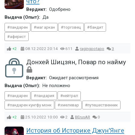
что?
Вердикт:
Одобрено
Выдача (Опыт):
Да
пандарен
маг аркан
торговец
бандит
аферист
+2
08.12.2022
20:14
611
ragingpotapo
3
Донхей Шицзян, Повар по найму
Вердикт:
Ожидает рассмотрения
Выдача (Опыт):
Не положено
пандарен
пандария
нейтрал
пандарен кунгфу монк
хмелевар
путешественник
+2
25.10.2022
10:00
2
BErusAR
0
История об Историке Джун'Янге