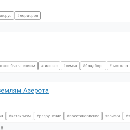
акерус
лордерон
4
можно быть первым
гилнеас
семья
бладборн
пистолет
 землям Азерота
он
катаклизм
разрушение
восстановление
поиски
8