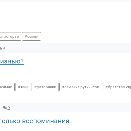
строгорье
семья
9
жизнью?
лхимик
тени
разбойник
семейка руткинсов
братство с
E
9
 только воспоминания..