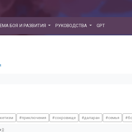
ЕМА БОЯ И РАЗВИТИЯ
РУКОВОДСТВА
GPT
я
скетизм
приключения
сокровище
даларан
семья
б
0