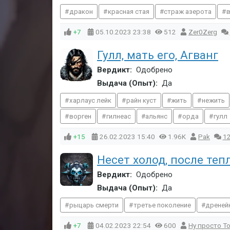
дракон
красная стая
страж азерота
+7
05.10.2023
23:38
512
Zer0Zerg
Гулл, мать его, Агванг
Вердикт:
Одобрено
Выдача (Опыт):
Да
харлаус лейк
райн куст
жить
нежить
ворген
гилнеас
альянс
орда
гулл
+15
26.02.2023
15:40
1.96K
Pak
1
Несет холод, после тепл
Вердикт:
Одобрено
Выдача (Опыт):
Да
рыцарь смерти
третье поколение
дреней
+7
04.02.2023
22:54
600
Ну просто Т