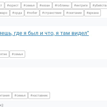
ст
юрист
семья
кезан
гоблины
интриги
убийств
джаро
орда
побег
странствие
скитание
аркана
ешь, где я был и что, я там видел"
ятие
семья
итания
семья
наставник
0