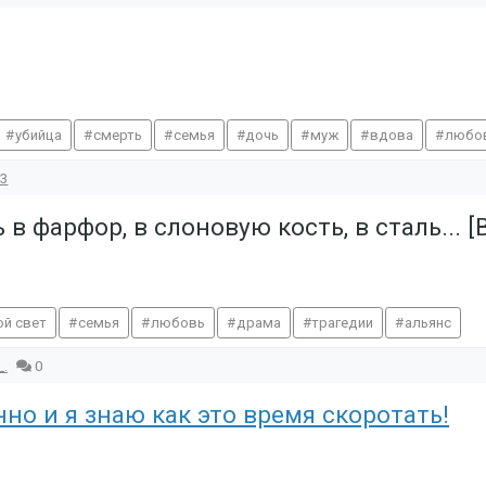
убийца
смерть
семья
дочь
муж
вдова
любо
3
 фарфор, в слоновую кость, в сталь... [В
ой свет
семья
любовь
драма
трагедии
альянс
_.
0
но и я знаю как это время скоротать!