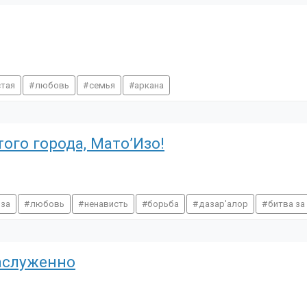
стая
любовь
семья
аркана
ого города, Мато’Изо!
нза
любовь
ненависть
борьба
дазар'алор
битва за
заслуженно