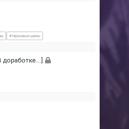
вь
терновые шипы
 доработке...]