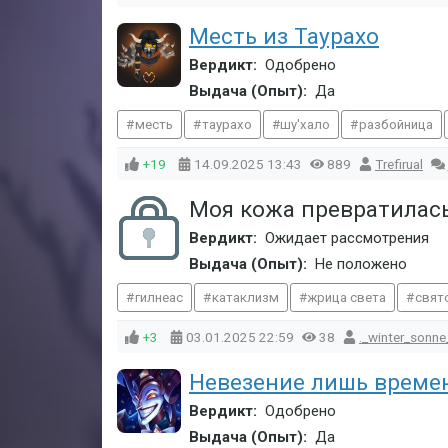
Месть из Таурахо
Вердикт:
Одобрено
Выдача (Опыт):
Да
месть
таурахо
шу'хало
разбойница
+19
14.09.2025
13:43
889
Trefirual
Моя кожа превратилась в
Вердикт:
Ожидает рассмотрения
Выдача (Опыт):
Не положено
гилнеас
катаклизм
жрица света
свят
+3
03.01.2025
22:59
38
._winter_sonne
Невезение лишь времен
Вердикт:
Одобрено
Выдача (Опыт):
Да