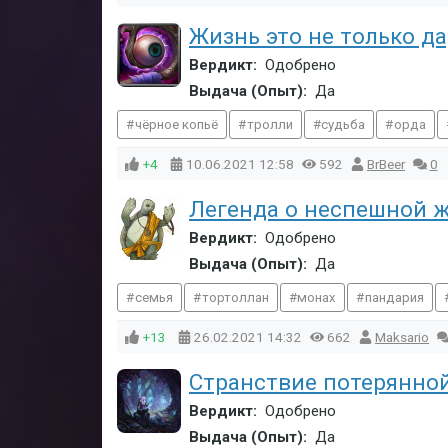
Жизнь это не только дар
Вердикт:
Одобрено
Выдача (Опыт):
Да
чёрное копьё
тролли
судьба
орда
+4
10.06.2021
12:58
592
BrBeer
0
Легенда о неспешной ж
Вердикт:
Одобрено
Выдача (Опыт):
Да
семья
тортоллан
монах
пандария
+13
26.02.2021
14:32
662
Maksario
Странствие потерянно
Вердикт:
Одобрено
Выдача (Опыт):
Да