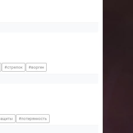
стрелок
ворген
защиты
потерянность