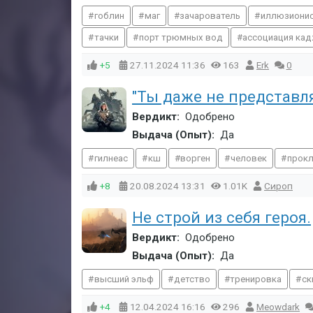
гоблин
маг
зачарователь
иллюзиони
тачки
порт трюмных вод
ассоциация ка
+5
27.11.2024
11:36
163
Erk
0
"Ты даже не представля
Вердикт:
Одобрено
Выдача (Опыт):
Да
гилнеас
кш
ворген
человек
прокл
+8
20.08.2024
13:31
1.01K
Сироп
Не строй из себя героя.
Вердикт:
Одобрено
Выдача (Опыт):
Да
высший эльф
детство
тренировка
ск
+4
12.04.2024
16:16
296
Meowdark