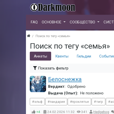
FAQ
ОСНОВНОЕ
СООБЩЕСТВО
СИСТ
Поиск по тегу «семья»
Поиск по тегу «семья»
Анкеты
Квенты
Гильдии
Событи
Показать фильтр
Белоснежка
Вердикт:
Одобрено
Выдача (Опыт):
Не положено
эльф
пандария
проклятье
тигр
а
+4
24.02.2026
11:32
341
Hedgehog