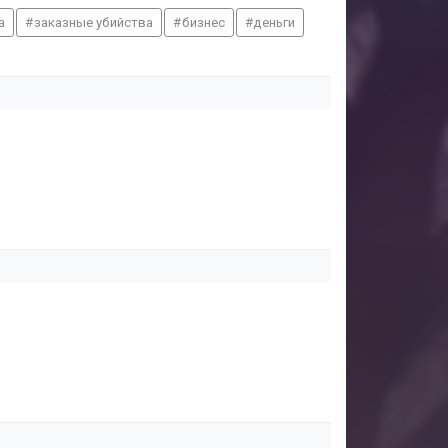
а
заказные убийства
бизнес
деньги