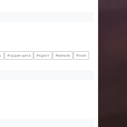
ь
орден щита
идиот
маньяк
псих