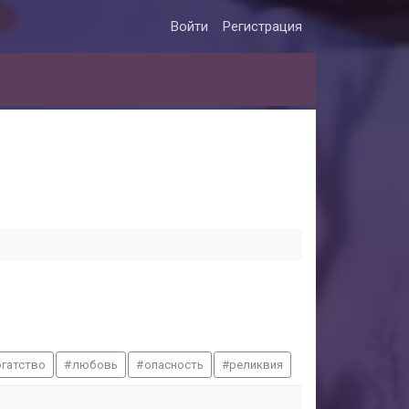
Войти
Регистрация
огатство
любовь
опасность
реликвия