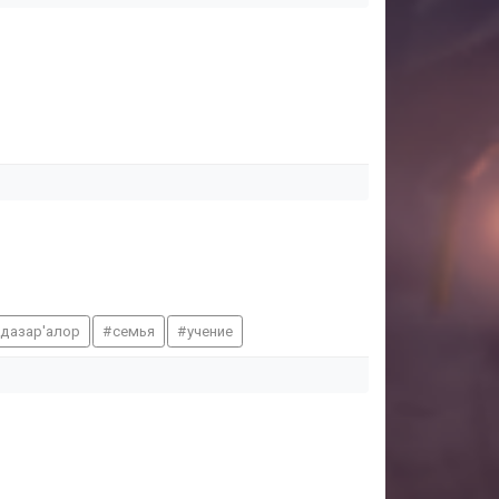
 дазар'алор
семья
учение