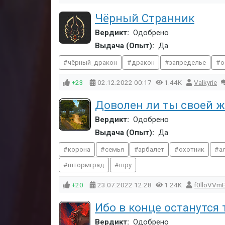
Чёрный Странник
Вердикт:
Одобрено
Выдача (Опыт):
Да
чёрный_дракон
дракон
запределье
о
+23
02.12.2022
00:17
1.44K
Valkyrie
Доволен ли ты своей 
Вердикт:
Одобрено
Выдача (Опыт):
Да
корона
семья
арбалет
охотник
а
штормград
шру
+20
23.07.2022
12:28
1.24K
f0lloVVm
Ибо в конце останутся
Вердикт:
Одобрено