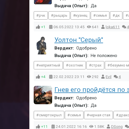
Выдача (Опыт):
Да
рчк
рыцарь
кузнец
семья
дк
+1
06.05.2022
13:45
641
loka611
Уолтон "Серый"
Вердикт:
Одобрено
Выдача (Опыт):
Не положено
неприятный
охотник
страх
безумно 
+4
22.02.2022
23:11
292
Evil
4
Гнев его пройдётся по
Вердикт:
Одобрено
Выдача (Опыт):
Да
смертокрыл
семья
черная стая
драк
+11
24.01.2022
16:16
1.58K
DSong