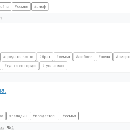
война
семья
эльф
1
предательство
брат
семья
любовь
жена
смерт
гулл агент орды
гулл агванг
2
а.
ка
паладин
воздаятель
семья
оха
2