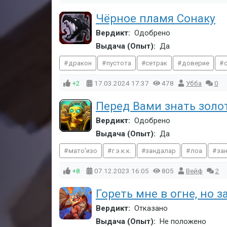
Чёрное пламя Сонаку
Вердикт:
Одобрено
Выдача (Опыт):
Да
дракон
пустота
сетрак
доверие
+2
17.03.2024
17:37
478
Убба
0
Перед Вами знать золот
Вердикт:
Одобрено
Выдача (Опыт):
Да
мато'изо
г.э.к.к.
зандалар
лоа
за
+8
07.12.2023
16:05
805
Вейф
2
Гореть мне в огне, но 
Вердикт:
Отказано
Выдача (Опыт):
Не положено