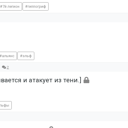
7й легион
гиппогриф
альянс
эльф
2
вается и атакует из тени.]
эльфы