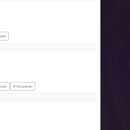
мия
онах
пандарен