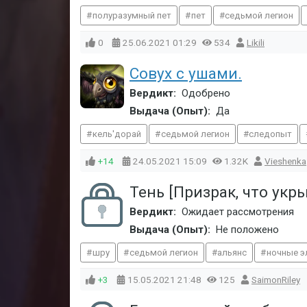
полуразумный пет
пет
седьмой легион
0
25.06.2021
01:29
534
Likili
Совух с ушами.
Вердикт:
Одобрено
Выдача (Опыт):
Да
кель'дорай
седьмой легион
следопыт
+14
24.05.2021
15:09
1.32K
Vieshenka
Тень [Призрак, что укры
Вердикт:
Ожидает рассмотрения
Выдача (Опыт):
Не положено
шру
седьмой легион
альянс
ночные 
+3
15.05.2021
21:48
125
SaimonRiley