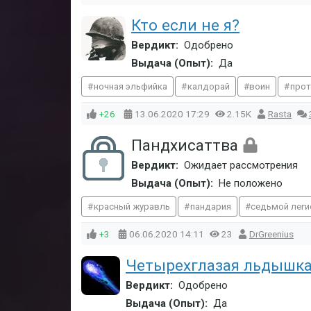
Кто если не я?
Вердикт:
Одобрено
Выдача (Опыт):
Да
ночная эльфийка
калдорай
воин
прот
+26
13.06.2020
17:29
2.15K
Rasta
Пандхисаттва
Вердикт:
Ожидает рассмотрения
Выдача (Опыт):
Не положено
красный журавль
пандария
седьмой леги
+3
06.06.2020
14:11
23
DrGreenius
Четырехглазая льдышка!
Вердикт:
Одобрено
Выдача (Опыт):
Да