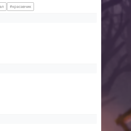
ал
красавчик