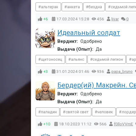
альтерак
анкета
бездна
седьмой лег
+6
17.03.2024
15:28
456
livar
0
Идеальный солдат
Вердикт:
Одобрено
Выдача (Опыт):
Да
щитоносец
альянс
седьмой легион
а
+3
31.01.2024
01:46
936
papa_bruno
Бердер(ий) Макрейн. С
Вердикт:
Одобрено
Выдача (Опыт):
Да
паладин
святой свет
человек
лорде
+10
18.10.2023
11:12
566
f0lloVVmE