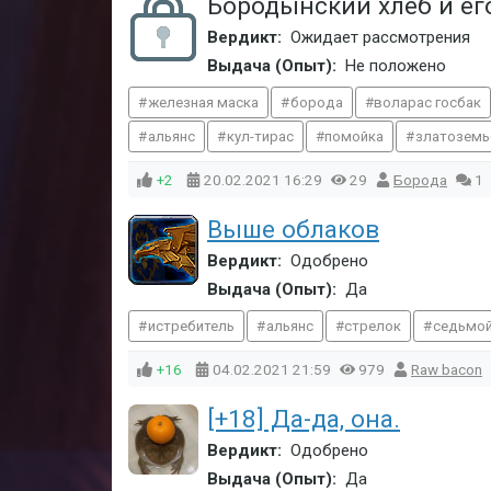
Бородынский хлеб и е
Вердикт:
Ожидает рассмотрения
Выдача (Опыт):
Не положено
железная маска
борода
воларас госбак
альянс
кул-тирас
помойка
златоземь
+2
20.02.2021
16:29
29
Борода
1
Выше облаков
Вердикт:
Одобрено
Выдача (Опыт):
Да
истребитель
альянс
стрелок
седьмой
+16
04.02.2021
21:59
979
Raw bacon
[+18] Да-да, она.
Вердикт:
Одобрено
Выдача (Опыт):
Да