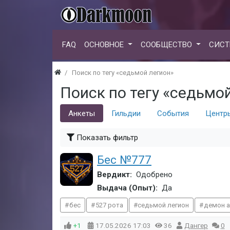
FAQ
ОСНОВНОЕ
СООБЩЕСТВО
СИСТ
Поиск по тегу «седьмой легион»
Поиск по тегу «седьмо
Анкеты
Гильдии
События
Центр
Показать фильтр
Бес №777
Вердикт:
Одобрено
Выдача (Опыт):
Да
бес
527 рота
седьмой легион
демон а
+1
17.05.2026
17:03
36
Дангер
0