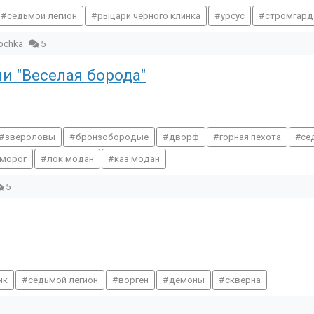
седьмой легион
рыцари черного клинка
урсус
стромгард
ochka
5
и "Веселая борода"
звероловы
бронзобородые
дворф
горная пехота
се
 морог
лок модан
каз модан
5
ик
седьмой легион
ворген
демоны
скверна