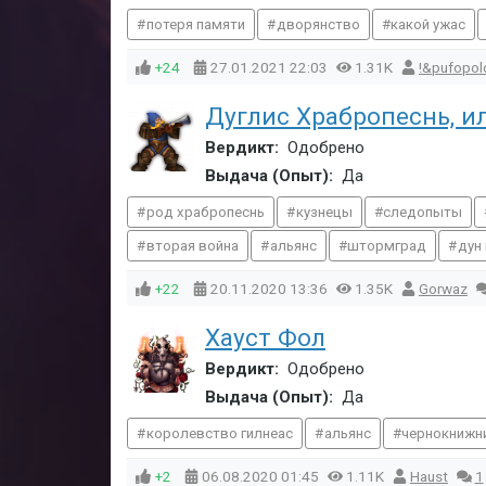
потеря памяти
дворянство
какой ужас
+24
27.01.2021
22:03
1.31K
!&pufopol
Дуглис Храбропеснь, ил
Вердикт:
Одобрено
Выдача (Опыт):
Да
род храбропеснь
кузнецы
следопыты
вторая война
альянс
штормград
дун
+22
20.11.2020
13:36
1.35K
Gorwaz
Хауст Фол
Вердикт:
Одобрено
Выдача (Опыт):
Да
королевство гилнеас
альянс
чернокнижн
+2
06.08.2020
01:45
1.11K
Haust
1