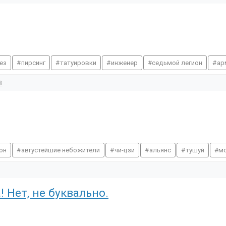
ез
пирсинг
татуировки
инженер
седьмой легион
ар
3
он
августейшие небожители
чи-цзи
альянс
тушуй
м
 Нет, не буквально.