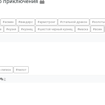
го приключения
асмин
вакдерс
армстронг
стальной дракон
золоты
е
кузня
кузнец
шестой черный кузнец
маска
воин
 легион
пилот
2