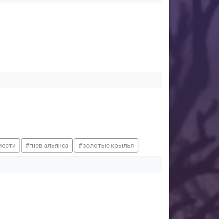
мести
гнев альянса
золотые крылья