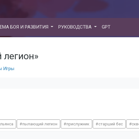
ЕМА БОЯ И РАЗВИТИЯ
РУКОВОДСТВА
GPT
й легион»
ы Игры
льянса
пылающий легион
прислужник
старший бес
скв