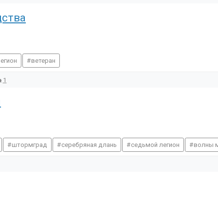
дства
егион
ветеран
1
я
штормград
серебряная длань
седьмой легион
волны 