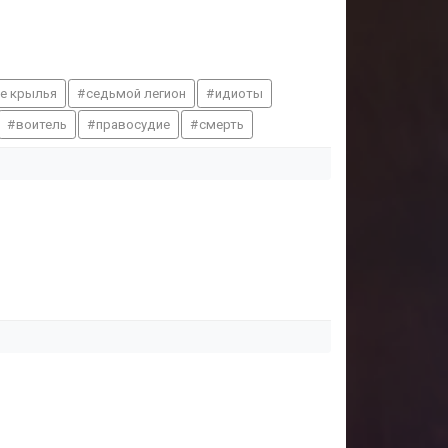
е крылья
седьмой легион
идиоты
воитель
правосудие
смерть