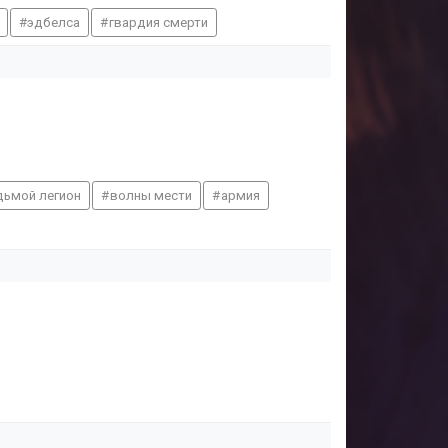
эдбелса
гвардия смерти
дьмой легион
волны мести
армия