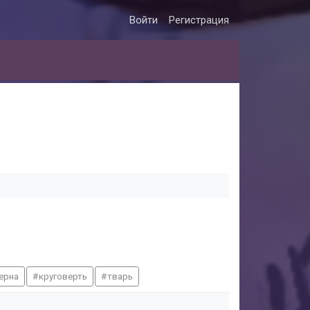
Войти
Регистрация
ерна
круговерть
тварь