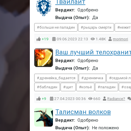
Твайлайт
Вердикт:
Одобрено
Выдача (Опыт):
Да
больше не паладин
рыцарь смерти
нежит
+19
09.06.2023
22:13
1.48K
morimori
Ваш лучший телохрани
Вердикт:
Одобрено
Выдача (Опыт):
Да
дренейка_бадается
дренеичка
седьмой л
бабладин
щит
копьё
паладин
оза
+9
27.04.2023
00:36
660
Radiance?
Талисман волков
Вердикт:
Одобрено
Выдача (Опыт):
Не положено