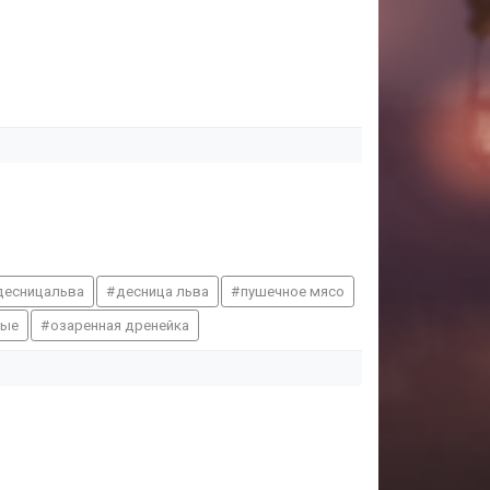
десницальва
десница льва
пушечное мясо
ные
озаренная дренейка