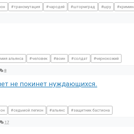
ион
трансмутация
чародей
штормград
шру
кримин
рмия альянса
человек
воин
солдат
чернокожий
8
вет не покинет нуждающихся.
рон
седьмой легион
альянс
защитник бастиона
17