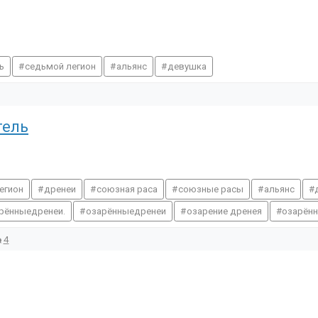
ь
седьмой легион
альянс
девушка
тель
егион
дренеи
союзная раса
союзные расы
альянс
рённыедренеи.
озарённыедренеи
озарение дренея
озарён
4