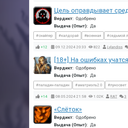
Цель оправдывает сре
Вердикт:
Одобрено
Выдача (Опыт):
Да
снайпер
калдорай
военная
седьмой л
+12
09.12.2024
20:33
822
Lylandiss
[18+] На ошибках учатс
Вердикт:
Одобрено
Выдача (Опыт):
Да
паладин-паладин
аматриэль2.0
луносвет
+14
08.05.2024
21:58
1.02K
RAT
3
«Слёток»
Вердикт:
Одобрено
Выдача (Опыт):
Да