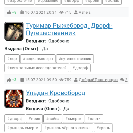
взросление
сражение
дворф
броня
облик
+9
16.07.2021
20:31
715
Ashela
Туримар Рыжебород. Дворф-
Путешественник
Вердикт:
Одобрено
Выдача (Опыт):
Да
лор
социальное рп
путешественник
лига вольных исследователей
дворф
+3
15.07.2021
09:50
759
ДобрыйТрактирщик
2
Ульдан Кровобород
Вердикт:
Одобрено
Выдача (Опыт):
Да
дворф
воин
война
смерть
плеть
рыцарь смерти
рыцарь чёрного клинка
кровь