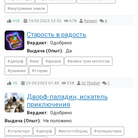
внутренние земли
+16
19.05.2023
23:52
678
Regent
4
Старость в радость
Вердикт:
Одобрено
Выдача (Опыт):
Да
дворф
маг
аркана
война трех молотов
ранение
старик
+5
23.04.2023
01:40
338
Dr.Thicket
1
Дворф-паладин, искатель
приключения
Вердикт:
Одобрено
Выдача (Опыт):
Не положено
стальгорн
дворф
молотоборец
путешествие