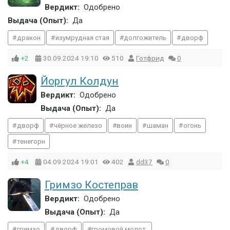
Вердикт:
Одобрено
Выдача (Опыт):
Да
дракон
изумрудная стая
долгожитель
дворф
+2
30.09.2024
19:10
510
Готфрид
0
Йоргул Колдун
Вердикт:
Одобрено
Выдача (Опыт):
Да
дворф
чёрное железо
воин
шаман
огонь
тенегорн
+4
04.09.2024
19:01
402
dd37
0
Гримзо Костеправ
Вердикт:
Одобрено
Выдача (Опыт):
Да
гримзо
дворф
громовой молот.