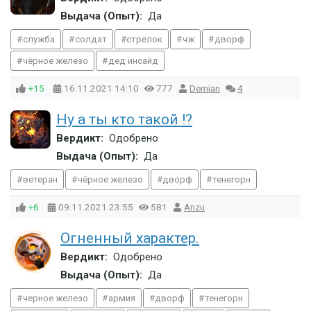
Выдача (Опыт):
Да
служба
солдат
стрелок
чж
дворф
чёрное железо
дед инсайд
+15
16.11.2021
14:10
777
Demian
4
Ну а ты кто такой !?
Вердикт:
Одобрено
Выдача (Опыт):
Да
ветеран
чёрное железо
дворф
тенегорн
+6
09.11.2021
23:55
581
Anzu
Огненный характер.
Вердикт:
Одобрено
Выдача (Опыт):
Да
черное железо
армия
дворф
тенегорн