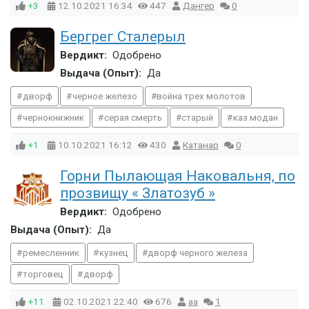
+3
12.10.2021
16:34
447
Дангер
0
Бергрег Сталерыл
Вердикт:
Одобрено
Выдача (Опыт):
Да
дворф
черное железо
война трех молотов
чернокнижник
серая смерть
старый
каз модан
+1
10.10.2021
16:12
430
Катанар
0
Горни Пылающая Наковальня, по
прозвищу « Златозуб »
Вердикт:
Одобрено
Выдача (Опыт):
Да
ремесленник
кузнец
дворф черного железа
торговец
дворф
+11
02.10.2021
22:40
676
aa
1