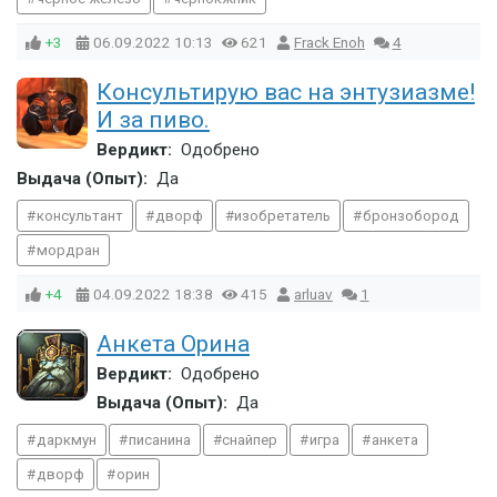
+3
06.09.2022
10:13
621
Frack Enoh
4
Консультирую вас на энтузиазме!
И за пиво.
Вердикт:
Одобрено
Выдача (Опыт):
Да
консультант
дворф
изобретатель
бронзобород
мордран
+4
04.09.2022
18:38
415
arluav
1
Анкета Орина
Вердикт:
Одобрено
Выдача (Опыт):
Да
даркмун
писанина
снайпер
игра
анкета
дворф
орин