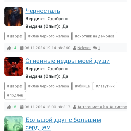
Черносталь
Вердикт:
Одобрено
Выдача (Опыт):
Да
дворф
клан черного железа
охотник на демонов
+4
06.11.2024
19:14
360
Nelesor
1
Огненные недры моей души
Вердикт:
Одобрено
Выдача (Опыт):
Да
дворф
клан черного железа
убийца
лазутчик
подлец
+5
06.11.2024
18:00
317
Антагонист a.k.a. Антигерой a
Большой друг с большим
сердцем