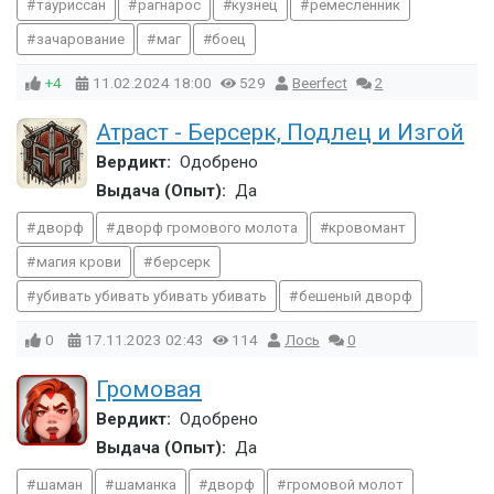
тауриссан
рагнарос
кузнец
ремесленник
зачарование
маг
боец
+4
11.02.2024
18:00
529
Beerfect
2
Атраст - Берсерк, Подлец и Изгой
Вердикт:
Одобрено
Выдача (Опыт):
Да
дворф
дворф громового молота
кровомант
магия крови
берсерк
убивать убивать убивать убивать
бешеный дворф
0
17.11.2023
02:43
114
Лось
0
Громовая
Вердикт:
Одобрено
Выдача (Опыт):
Да
шаман
шаманка
дворф
громовой молот