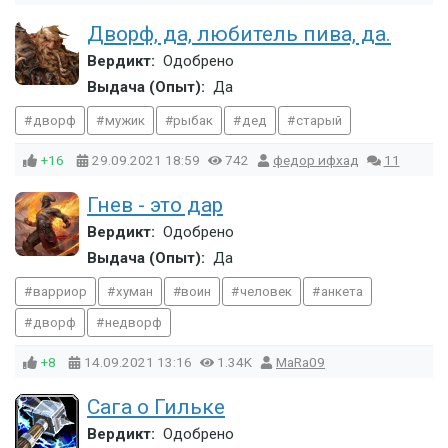
Дворф, да, любитель пива, да.
Вердикт:
Одобрено
Выдача (Опыт):
Да
дворф
мужик
рыбак
дед
старый
+16
29.09.2021
18:59
742
федор ифхад
11
Гнев - это дар
Вердикт:
Одобрено
Выдача (Опыт):
Да
варриор
хуман
воин
человек
анкета
дворф
недворф
+8
14.09.2021
13:16
1.34K
MaRa09
Сага о Гильке
Вердикт:
Одобрено