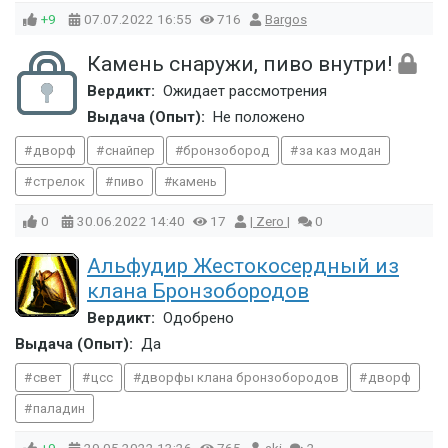
+9
07.07.2022
16:55
716
Bargos
Камень снаружи, пиво внутри!
Вердикт:
Ожидает рассмотрения
Выдача (Опыт):
Не положено
дворф
снайпер
бронзобород
за каз модан
стрелок
пиво
камень
0
30.06.2022
14:40
17
| Zero |
0
Альфудир Жестокосердный из
клана Бронзобородов
Вердикт:
Одобрено
Выдача (Опыт):
Да
свет
цсс
дворфы клана бронзобородов
дворф
паладин