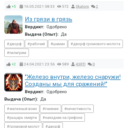
+5
16.05.2021
08:33
572
Skators
2
Из грязи в грязь
Вердикт:
Одобрено
Выдача (Опыт):
Да
дворф
рабочий
шаман
дворф громового молота
пилигрим
+2
24.04.2021
23:56
589
43RTI
0
"Железо внутри, железо снаружи!
Созданы мы для сражений!"
Вердикт:
Одобрено
Выдача (Опыт):
Да
железный воин
гниение
нечестивость
рыцарь смерти
наездник на грифоне
громовой молот
дворф