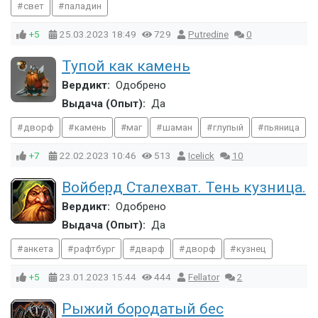
свет
паладин
+5
25.03.2023
18:49
729
Putredine
0
Тупой как камень
Вердикт:
Одобрено
Выдача (Опыт):
Да
дворф
камень
маг
шаман
глупый
пьяница
+7
22.02.2023
10:46
513
Icelick
10
Войберд Сталехват. Тень кузница.
Вердикт:
Одобрено
Выдача (Опыт):
Да
анкета
рафтбург
дварф
дворф
кузнец
+5
23.01.2023
15:44
444
Fellator
2
Рыжий бородатый бес