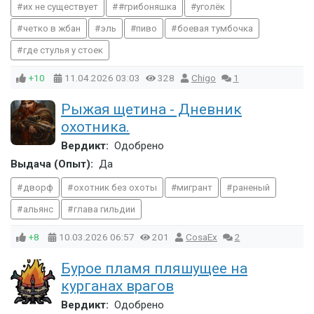
их не существует
#грибоняшка
уголёк
четко в жбан
эль
пиво
боевая тумбочка
где стулья у стоек
+10
11.04.2026
03:03
328
Chigo
1
Рыжая щетина - Дневник
охотника.
Вердикт:
Одобрено
Выдача (Опыт):
Да
дворф
охотник без охоты
мигрант
раненый
альянс
глава гильдии
+8
10.03.2026
06:57
201
CosaEx
2
Бурое пламя пляшущее на
курганах врагов
Вердикт:
Одобрено