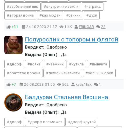
заоблачный пик
внутренние земли
награнд
вторая война
каз модан
стихии
духи
+31
24.10.2023
21:37
1.4K
ERINGAR
22
Полурослик с топором и флягой
Вердикт:
Одобрено
Выдача (Опыт):
Да
дворф
вояка
наёмник
кутила
пьянчуга
братство ворона
легион ненависти
вольный орёл
+7
26.08.2023
01:55
562
kvas1lisk
1
Балдуран Стальная Вершина
Вердикт:
Одобрено
Выдача (Опыт):
Да
дворф
дворф все может
дворф крутой