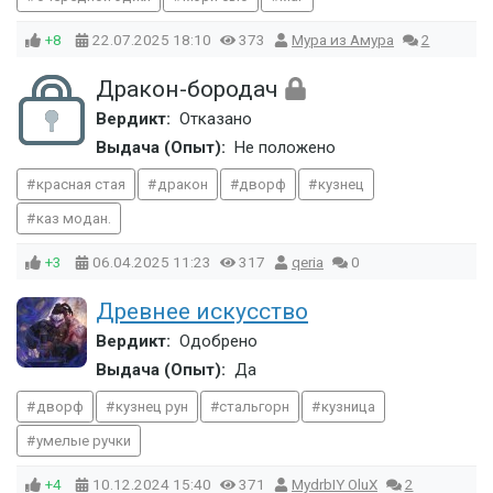
+8
22.07.2025
18:10
373
Мура из Амура
2
Дракон-бородач
Вердикт:
Отказано
Выдача (Опыт):
Не положено
красная стая
дракон
дворф
кузнец
каз модан.
+3
06.04.2025
11:23
317
qeria
0
Древнее искусство
Вердикт:
Одобрено
Выдача (Опыт):
Да
дворф
кузнец рун
стальгорн
кузница
умелые ручки
+4
10.12.2024
15:40
371
MydrbIY OluX
2