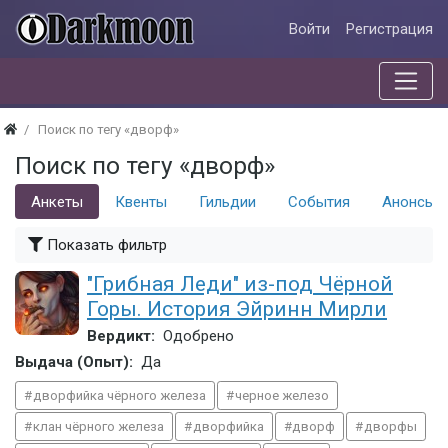
Войти
Регистрация
Поиск по тегу «дворф»
Поиск по тегу «дворф»
Анкеты
Квенты
Гильдии
События
Анонсы 
Показать фильтр
"Грибная Леди" из-под Чёрной
Горы. История Эйринн Мирли
Вердикт:
Одобрено
Выдача (Опыт):
Да
дворфийка чёрного железа
черное железо
клан чёрного железа
дворфийка
дворф
дворфы