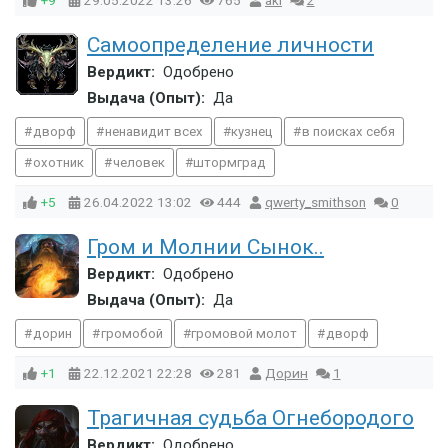
+9
29.05.2022
13:26
765
aki
2
Самоопределение личности
Вердикт:
Одобрено
Выдача (Опыт):
Да
дворф
ненавидит всех
кузнец
в поисках себя
охотник
человек
штормград
+5
26.04.2022
13:02
444
qwerty_smithson
0
Гром и Молнии Сынок..
Вердикт:
Одобрено
Выдача (Опыт):
Да
дорин
громобой
громовой молот
дворф
+1
22.12.2021
22:28
281
Дорин
1
Трагичная судьба Огнебородого
Вердикт:
Одобрено