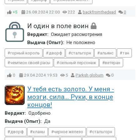
+5
26.08.2024
22:00
222
backfromthedead
0
И один в поле воин
Вердикт:
Ожидает рассмотрения
Выдача (Опыт):
Не положено
горный король
дворф
стальгорн
альянс
тан
чемпион своей расы
сильный персонаж
ветеран
0
29.04.2024
19:53
5
Parksh globum
0
У тебя есть золото. У меня -
мозги, сила... Руки, в конце
концов!
Вердикт:
Одобрено
Выдача (Опыт):
Да
дворф
кланы
черное железо
стальгорн