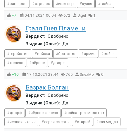
рагнарос
стрелок
инженер
кузня
война
+7
04.11.2021
00:04
672
Jigul
1
Гралл Гнев Пламени
Вердикт:
Одобрено
Выдача (Опыт):
Да
геройство
войска
братство
армия
война
железо
чёрное
дворф
+10
17.10.2021
23:44
765
SnexMo
0
Базрак Болган
Вердикт:
Одобрено
Выдача (Опыт):
Да
дворф
чёрное железо
война трёх молотов
чернокнижник
серая смерть
старый
каз модан