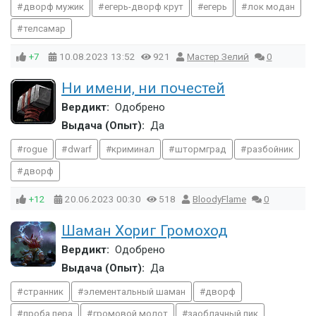
дворф мужик
егерь-дворф крут
егерь
лок модан
телсамар
+7
10.08.2023
13:52
921
Мастер Зелий
0
Ни имени, ни почестей
Вердикт:
Одобрено
Выдача (Опыт):
Да
rogue
dwarf
криминал
штормград
разбойник
дворф
+12
20.06.2023
00:30
518
BloodyFlame
0
Шаман Хориг Громоход
Вердикт:
Одобрено
Выдача (Опыт):
Да
странник
элементальный шаман
дворф
проба пера
громовой молот
заоблачный пик