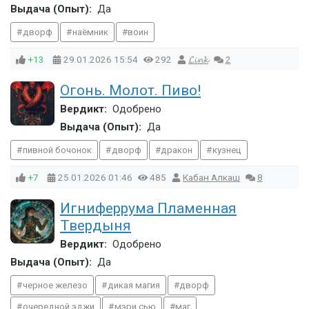
Выдача (Опыт):
Да
дворф
наёмник
воин
+13
29.01.2026
15:54
292
𝓛𝓲𝓷𝓴
2
Огонь. Молот. Пиво!
Вердикт:
Одобрено
Выдача (Опыт):
Да
пивной бочонок
дворф
дракон
кузнец
+7
25.01.2026
01:46
485
Кабан Алкаш
8
Игниферрума Пламенная
Твердыня
Вердикт:
Одобрено
Выдача (Опыт):
Да
черное железо
дикая магия
дворф
очередной эджи
мэри сью
маг