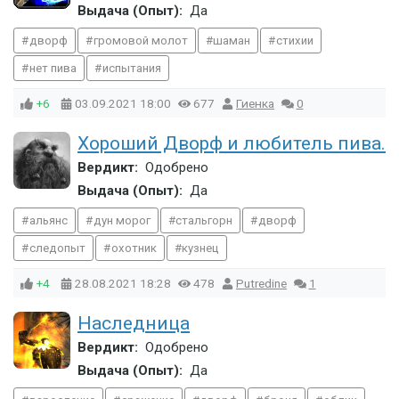
Выдача (Опыт):
Да
дворф
громовой молот
шаман
стихии
нет пива
испытания
+6
03.09.2021
18:00
677
Гиенка
0
Хороший Дворф и любитель пива.
Вердикт:
Одобрено
Выдача (Опыт):
Да
альянс
дун морог
стальгорн
дворф
следопыт
охотник
кузнец
+4
28.08.2021
18:28
478
Putredine
1
Наследница
Вердикт:
Одобрено
Выдача (Опыт):
Да