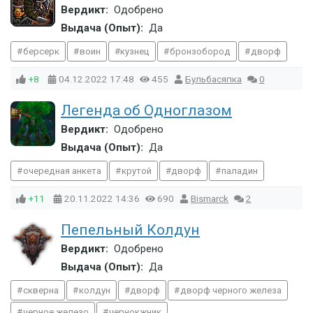
Вердикт:
Одобрено
Выдача (Опыт):
Да
берсерк
воин
кузнец
бронзобород
дворф
+8
04.12.2022
17:48
455
Бульбасяпка
0
Легенда об Одноглазом
Вердикт:
Одобрено
Выдача (Опыт):
Да
очередная анкета
крутой
дворф
паладин
+11
20.11.2022
14:36
690
Bismarck
2
Пепельный Колдун
Вердикт:
Одобрено
Выдача (Опыт):
Да
скверна
колдун
дворф
дворф черного железа
черное железо
чернокжник