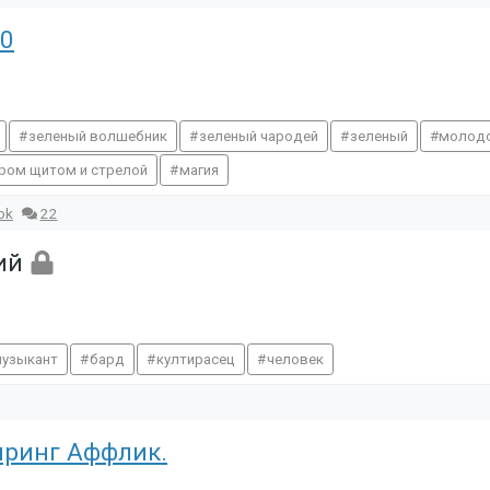
20
зеленый волшебник
зеленый чародей
зеленый
молодо
ером щитом и стрелой
магия
ok
22
кий
узыкант
бард
култирасец
человек
йринг Аффлик.