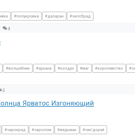
ийка
полукровка
даларан
хилсбрад
a
4
р
волшебник
аркана
колдун
маг
королевство
с
2
Солнца Ярватос Изгоняющий
чарокрад
чаролом
ведьмак
син'дорай