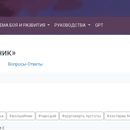
ЕМА БОЯ И РАЗВИТИЯ
РУКОВОДСТВА
GPT
ник»
Вопросы-Ответы
ка
волшебник
чародей
круговерть пустоты
эзотерик б
4