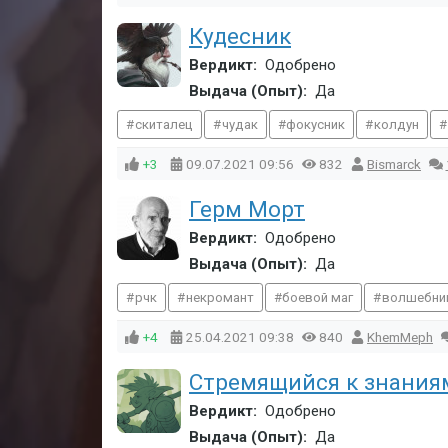
Кудесник
Вердикт:
Одобрено
Выдача (Опыт):
Да
скиталец
чудак
фокусник
колдун
+3
09.07.2021
09:56
832
Bismarck
Герм Морт
Вердикт:
Одобрено
Выдача (Опыт):
Да
рчк
некромант
боевой маг
волшебни
+4
25.04.2021
09:38
840
KhemMeph
Стремящийся к знания
Вердикт:
Одобрено
Выдача (Опыт):
Да