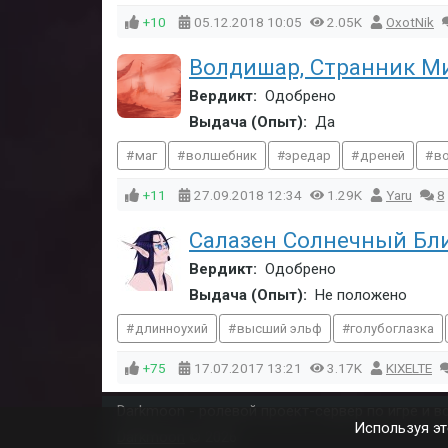
+10
05.12.2018
10:05
2.05K
OxotNik
Волдишар, Странник М
Вердикт:
Одобрено
Выдача (Опыт):
Да
маг
волшебник
эредар
дреней
в
+11
27.09.2018
12:34
1.29K
Yaru
8
Салазен Солнечный Бли
Вердикт:
Одобрено
Выдача (Опыт):
Не положено
длинноухий
высший эльф
голубоглазка
+75
17.07.2017
13:21
3.17K
KIXELTE
Darkmoon - ролевой проект-сервер по игре и все
Используя эт
Darkmoon
© 2026