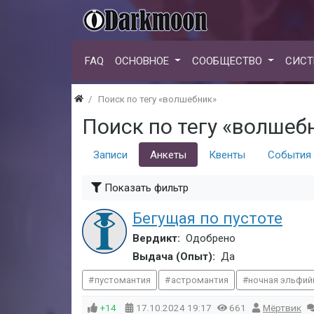
FAQ
ОСНОВНОЕ
СООБЩЕСТВО
СИСТ
Поиск по тегу «волшебник»
Поиск по тегу «волшеб
Записи
Анкеты
Квенты
События
Показать фильтр
Бегущая по пустоте
Вердикт:
Одобрено
Выдача (Опыт):
Да
пустомантия
астромантия
ночная эльфий
+14
17.10.2024
19:17
661
Мёртвик