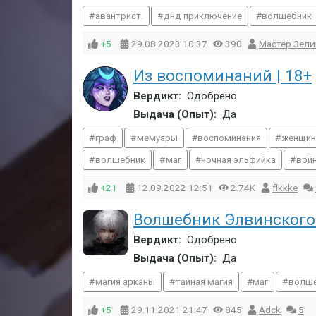
авантрист.
днд приключение
волшебник
+5
29.08.2023
10:37
390
Мастер Зели
Из воспоминаний | 18+
Вердикт:
Одобрено
Выдача (Опыт):
Да
граф
мемуары
воспоминания
женщин
волшебник
маг
ночная эльфийка
войн
+21
12.09.2022
12:51
2.74K
flkkke
Волшебник Элвинского
Вердикт:
Одобрено
Выдача (Опыт):
Да
магия арканы
тайная магия
маг
волш
+5
29.11.2021
21:47
845
Adck
5