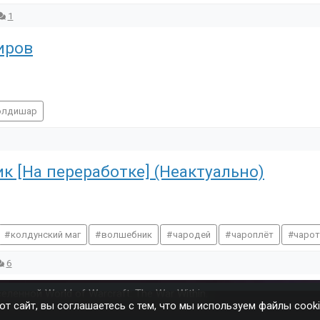
1
иров
олдишар
к [На переработке] (Неактуально)
колдунский маг
волшебник
чародей
чароплёт
чаро
6
ленной World of Warcraft: The War Within.
от сайт, вы соглашаетесь с тем, что мы используем файлы cooki