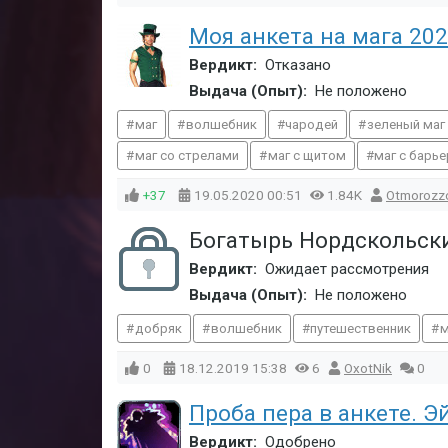
Моя анкета на мага 20
Вердикт:
Отказано
Выдача (Опыт):
Не положено
маг
волшебник
чародей
зеленый маг
маг со стрелами
маг с щитом
маг с барь
+37
19.05.2020
00:51
1.84K
Otmorozz
Богатырь Нордскольс
Вердикт:
Ожидает рассмотрения
Выдача (Опыт):
Не положено
добряк
волшебник
путешественник
м
0
18.12.2019
15:38
6
OxotNik
0
Проба пера в анкете. Э
Вердикт:
Одобрено