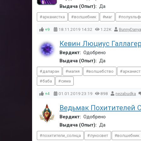
Выдача (Опыт):
Да
арканистка
волшебник
маг
полуэльф
+9
18.11.2019
14:32
1.22K
BunnyDany
Кевин Люциус Галлаге
Вердикт:
Одобрено
Выдача (Опыт):
Да
даларан
магия
волшебство
арканист
баба
сима
+4
01.01.2019
23:19
898
nezabudka
Ведьмак Похитителей 
Вердикт:
Одобрено
Выдача (Опыт):
Да
похитители_солнца
луносвет
волшебник