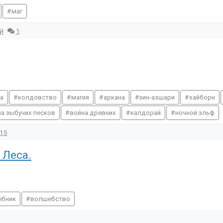
маг
й
1
а
колдовство
магия
аркана
зин-азшари
хайборн
а зыбучих песков
война древних
калдорай
ночной эльф
15
 Леса.
ебник
волшебство