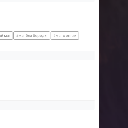
й маг
маг без бороды
маг с огнем