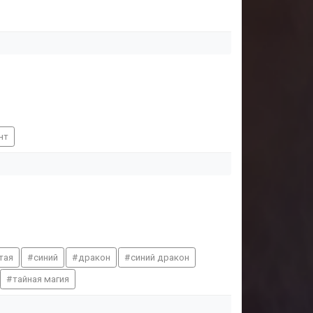
нт
тая
синий
дракон
синий дракон
тайная магия