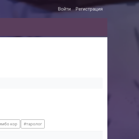
Войти
Регистрация
имбо кор
таролог