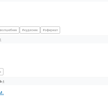
волшебник
кудесник
эфириал
1
к
4
м.