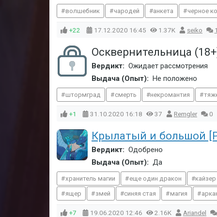
волшебник
чародей
анкета
черное к
+22
17.12.2020
16:45
1.37K
seiko
Осквернительница (18
Вердикт:
Ожидает рассмотрения
Выдача (Опыт):
Не положено
штормград
смерть
некромантия
тяж
+1
31.10.2020
16:18
37
Remgler
0
Крылатый и большой [
Вердикт:
Одобрено
Выдача (Опыт):
Да
хранитель магии
еще один дракон
кайзер
ящер
змей
синяя стая
магия
арка
+7
19.06.2020
12:46
2.16K
Ariandel