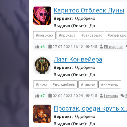
Каритос Отблеск Луны
Вердикт:
Одобрено
Выдача (Опыт):
Да
инвокер
прокаст
санстрайк
эльф кро
+6
27.07.2024
16:12
545
Elf magican
Лязг Конвейера
Вердикт:
Одобрено
Выдача (Опыт):
Да
гном
волшебник
тайлен
инженер
+7
02.09.2023
20:29
515
Leysorra
Простак, среди крутых..
Вердикт:
Одобрено
Выдача (Опыт):
Да