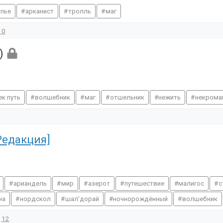
опье
арканист
тролль
маг
10
+)
ек путь
волшебник
маг
отшельник
нежить
некрома
Редакция]
ариандель
мир
азерот
путешествие
малигос
с
на
нордскол
шал'дорай
ночнорождённый
волшебник
12