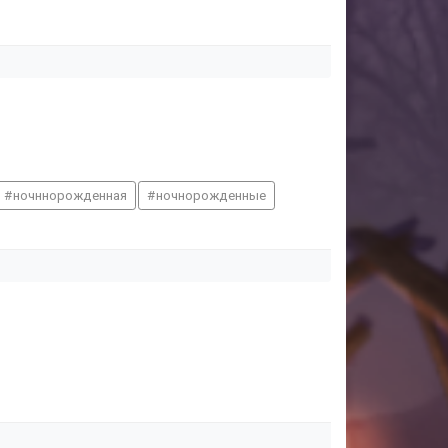
ночннорожденная
ночнорожденные