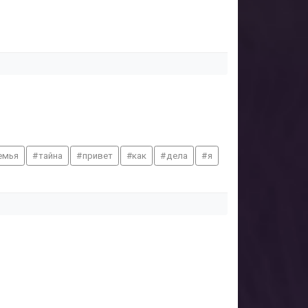
емья
тайна
привет
как
дела
я