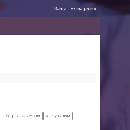
Войти
Регистрация
страж тирисфаля
оккультизм