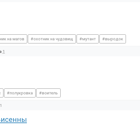
ник на магов
охотник на чудовищ
мутант
выродок
1
с
полукровка
воитель
1
Висенны