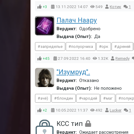
+3
13.11.2022
14:07
549
Котик
1
Палач Наару
Вердикт:
Одобрено
Выдача (Опыт):
Да
запределье
полуорчиха
орк
дреней
+45
27.09.2022
16:40
1.32K
Remedy
"Изумруд".
Вердикт:
Отказано
Выдача (Опыт):
Не положено
ачё)
блондин
чародей
маг
полук
+2
10.05.2022
11:37
492
Lucker
1
КСС тип
Вердикт:
Ожидает рассмотрения