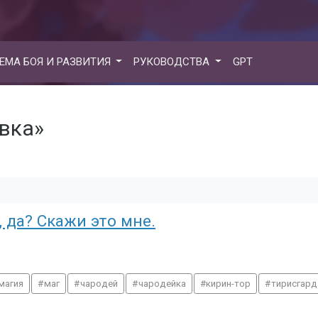
ЕМА БОЯ И РАЗВИТИЯ
РУКОВОДСТВА
GPT
овка»
 да? Скажи это мне.
магия
маг
чародей
чародейка
кирин-тор
тирисгард