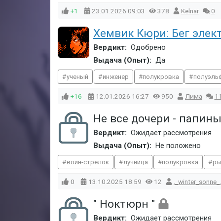
+1
23.01.2026
09:03
378
Kelnar
0
Хемвик Кюри: Бег элек
Вердикт:
Одобрено
Выдача (Опыт):
Да
ученый
инженер
полукровка
полуэль
+16
12.01.2026
16:27
950
Лима
1
Не все дочери - папин
Вердикт:
Ожидает рассмотрения
Выдача (Опыт):
Не положено
воин-стрелок
лучница
полукровка
ры
0
13.10.2025
18:59
12
._winter_sonne_.
" Ноктюрн "
Вердикт:
Ожидает рассмотрения