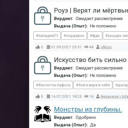
Роуз | Верят ли мёртвы
Вердикт:
Ожидает рассмотрения
Выдача (Опыт):
Не положено
паладин(?)
лордерон
фдк
рыцарь см
0
01.09.2021
20:51
48
olkhov
Искусство бить сильно
Вердикт:
Ожидает рассмотрения
Выдача (Опыт):
Не положено
без ноток пафоса
бой и вера в себя
дала
0
16.07.2021
18:23
16
Negaverse \ In
Монстры из глубины.
Вердикт:
Одобрено
Выдача (Опыт):
Да