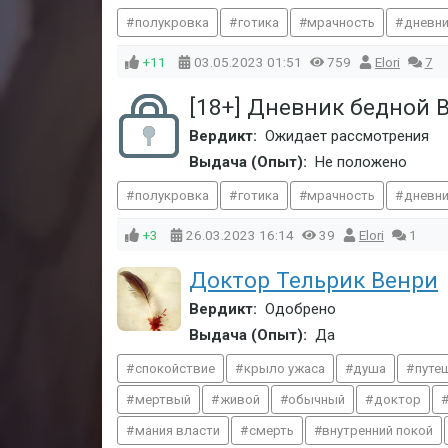
полукровка
готика
мрачность
дневн
+11
03.05.2023
01:51
759
Elori
7
[18+] Дневник бедной
Вердикт:
Ожидает рассмотрения
Выдача (Опыт):
Не положено
полукровка
готика
мрачность
дневн
+3
26.03.2023
16:14
39
Elori
1
Доктор Тельрик Венри
Вердикт:
Одобрено
Выдача (Опыт):
Да
спокойствие
крыло ужаса
душа
путе
мертвый
живой
обычный
доктор
мания власти
смерть
внутренний покой