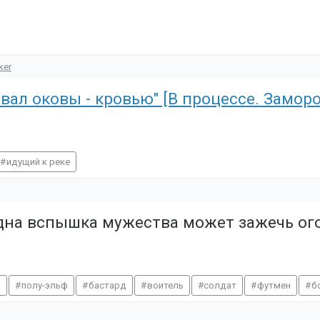
ker
вал оковы - кровью" [В процессе. Замор
идущий к реке
 одна вспышка мужества может зажечь о
а
полу-эльф
бастард
воитель
солдат
футмен
б