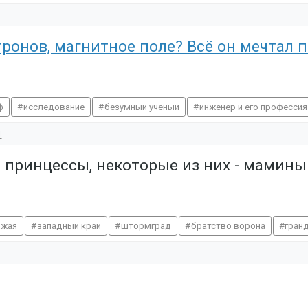
тронов, магнитное поле? Всё он мечтал 
ф
исследование
безумный ученый
инженер и его профессия
1
ы принцессы, некоторые из них - мамин
жая
западный край
штормград
братство ворона
гран