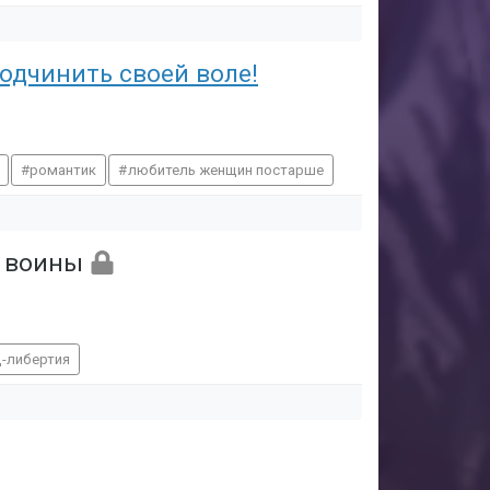
подчинить своей воле!
романтик
любитель женщин постарше
ы воины
д-либертия