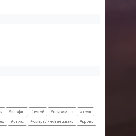
ик
неофит
изгой
некромант
труп
ёд
страх
смерть - новая жизнь
кровь