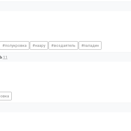
полукровка
наару
воздаятель
паладин
11
ровка