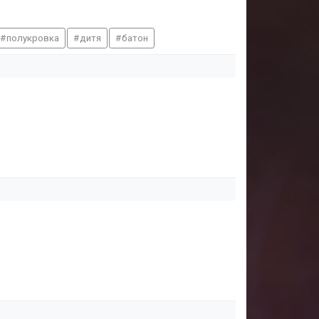
полукровка
дитя
батон