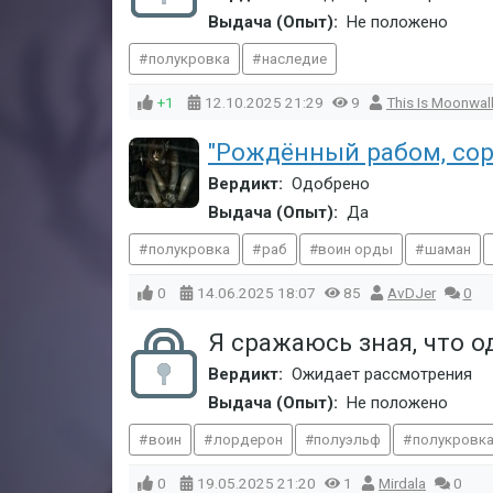
Выдача (Опыт):
Не положено
полукровка
наследие
+1
12.10.2025
21:29
9
This Is Moonwal
"Рождённый рабом, сор
Вердикт:
Одобрено
Выдача (Опыт):
Да
полукровка
раб
воин орды
шаман
0
14.06.2025
18:07
85
AvDJer
0
Я сражаюсь зная, что
Вердикт:
Ожидает рассмотрения
Выдача (Опыт):
Не положено
воин
лордерон
полуэльф
полукровк
0
19.05.2025
21:20
1
Mirdala
0