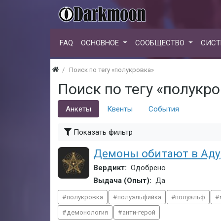
FAQ
ОСНОВНОЕ
СООБЩЕСТВО
СИСТ
Поиск по тегу «полукровка»
Поиск по тегу «полукр
Анкеты
Квенты
События
Показать фильтр
Демоны обитают в Аду,
Вердикт:
Одобрено
Выдача (Опыт):
Да
полукровка
полуэльфийка
полуэльф
демонология
анти-герой