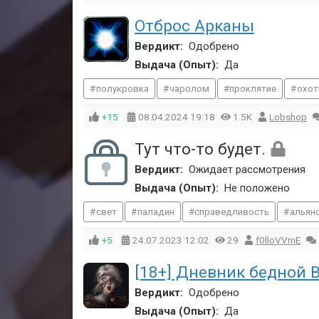
Отброс Арканы
Вердикт:
Одобрено
Выдача (Опыт):
Да
полукровка
чаролом
проклятие
охот
+15
08.04.2024
19:18
1.5K
Lobshop
Тут что-то будет.
Вердикт:
Ожидает рассмотрения
Выдача (Опыт):
Не положено
свет
паладин
справедливость
альян
+5
24.07.2023
12:02
29
f0lloVVmE
[18+] Дневник бедной 
Вердикт:
Одобрено
Выдача (Опыт):
Да