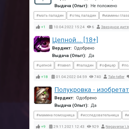
Выдача (Опыт):
Не положено
мать паладин
отец паладин
мамины глаз
+1
10.04.2022
15:24
6
Звездное дитя
Цепной... [18+]
Вердикт:
Одобрено
Выдача (Опыт):
Да
цепной
павел
паладин
офицер
по
+18
01.04.2022
04:59
740
Tale-teller
Полукровка - изобрета
Вердикт:
Одобрено
Выдача (Опыт):
Да
мамина помощница
исследовательница
+9
29.11.2021
12:43
929
Negaverse \ 