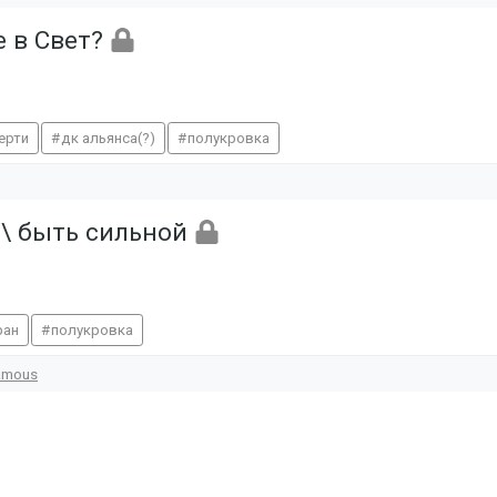
е в Свет?
ерти
дк альянса(?)
полукровка
 \ быть сильной
ран
полукровка
famous