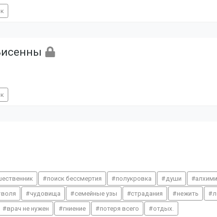
ик
 Висенны
ик
шественник
поиск бессмертия
полукровка
души
алхим
воля
чудовища
семейные узы
страдания
нежить
л
врач не нужен
гниение
потеря всего
отдых.