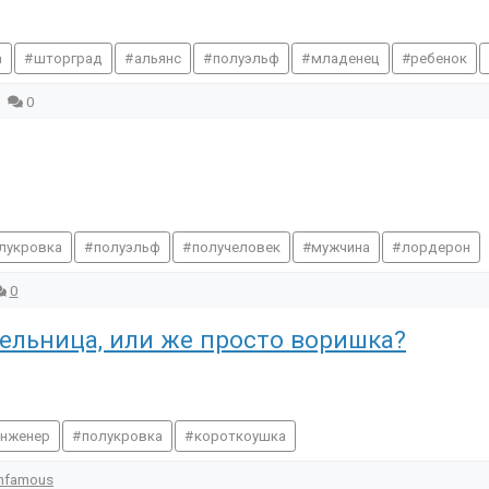
а
шторград
альянс
полуэльф
младенец
ребенок
0
лукровка
полуэльф
получеловек
мужчина
лордерон
0
тельница, или же просто воришка?
инженер
полукровка
короткоушка
Infamous