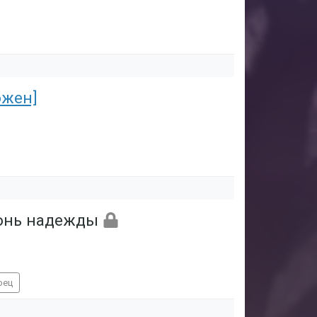
ожен]
гонь надежды
оец