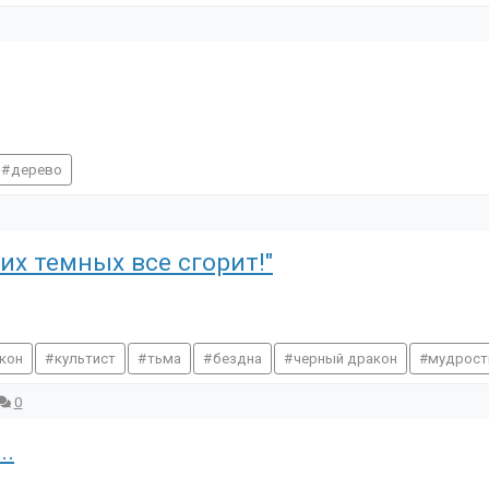
дерево
их темных все сгорит!"
кон
культист
тьма
бездна
черный дракон
мудрост
0
..