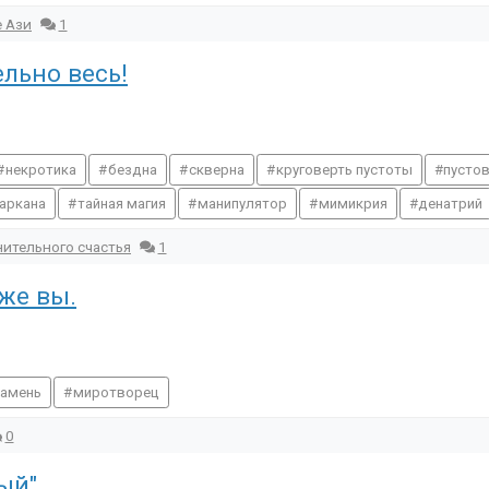
е Ази
1
льно весь!
некротика
бездна
скверна
круговерть пустоты
пусто
аркана
тайная магия
манипулятор
мимикрия
денатрий
нительного счастья
1
же вы.
камень
миротворец
0
ый"