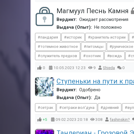
Магмуул Песнь Камня
Вердикт:
Ожидает рассмотрения
Выдача (Опыт):
Не положено
пандария
историк
хранитель истории
тотемное животное
питомцы
руническое
служитель предков
охотник
вождь
с
0
10.05.2023
12:23
9
Shieda
0
Ступеньки на пути к пр
Вердикт:
Одобрено
Выдача (Опыт):
Да
сетрак
сетраки вол'дуна
древний
ву
+5
09.02.2023
20:18
308
fashinskin?
Тандериан - Грозовой 