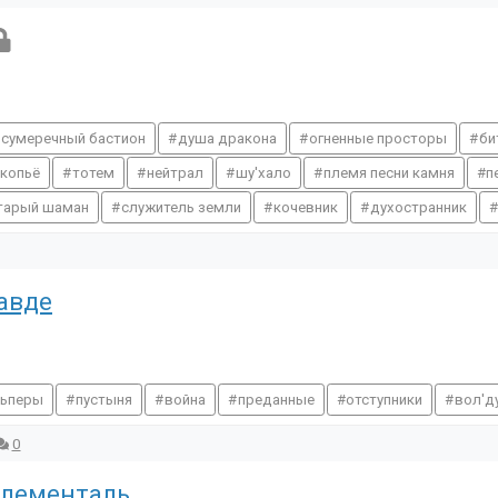
сумеречный бастион
душа дракона
огненные просторы
би
 копьё
тотем
нейтрал
шу'хало
племя песни камня
п
тарый шаман
служитель земли
кочевник
духостранник
авде
льперы
пустыня
война
преданные
отступники
вол'д
0
Элементаль