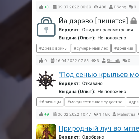
+3
09.07.2022
00:39
488
DSong
3
Йа дэрэво [пишется]
Вердикт:
Ожидает рассмотрения
Выдача (Опыт):
Не положено
древо войны
сумеречный лес
древний
0
16.04.2022
07:53
3
Shumik
0
"Под сенью крыльев мо
Вердикт:
Отказано
Выдача (Опыт):
Не положено
близнецы
могущественное существо
дра
+9
06.02.2022
10:47
1.16K
Malestrua
Природный луч во мгле
Вердикт:
Одобрено