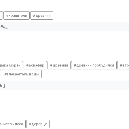
а
хранитель
древний
2
дыка морей
аквафир
древний
древний пробудился
вто
элементаль воды
1
анитель леса
деревце