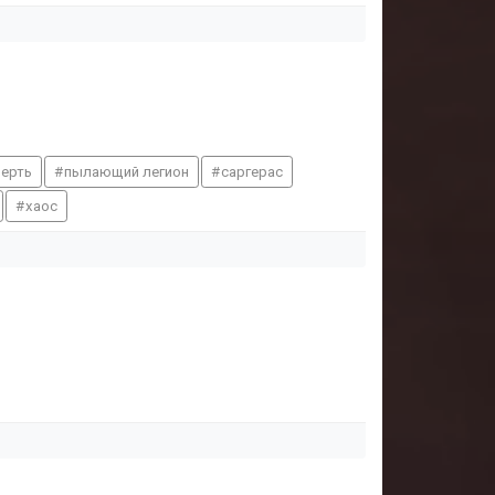
верть
пылающий легион
саргерас
хаос