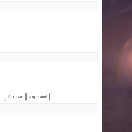
ь
старик
древний