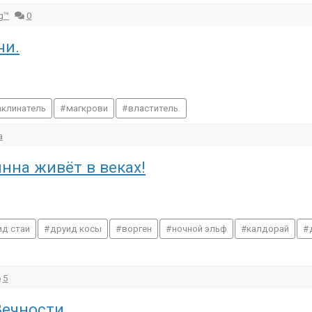
g™
0
чи.
аклинатель
магкрови
властитель.
a
нна живёт в веках!
ид стаи
друид косы
ворген
ночной эльф
калдорай
5
Вечности