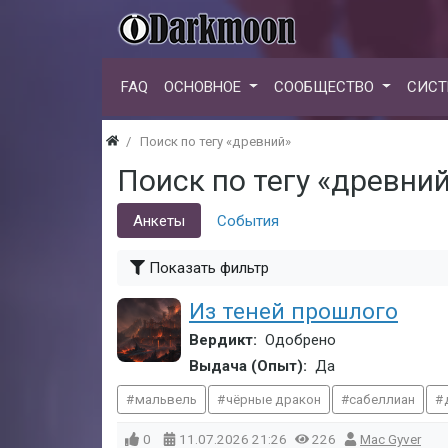
FAQ
ОСНОВНОЕ
СООБЩЕСТВО
СИСТ
Поиск по тегу «древний»
Поиск по тегу «древни
Анкеты
События
Показать фильтр
Из теней прошлого
Вердикт:
Одобрено
Выдача (Опыт):
Да
мальвель
чёрные дракон
сабеллиан
0
11.07.2026
21:26
226
Mac Gyver