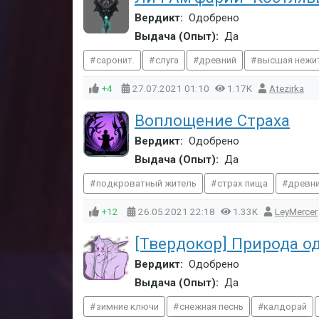
Вердикт:
Одобрено
Выдача (Опыт):
Да
саронит.
слуга
древний
высшая нежи
+4
27.07.2021
01:10
1.17K
Atezirka
Воплощение Страха
Вердикт:
Одобрено
Выдача (Опыт):
Да
подкроватный житель
страх пища
древн
+12
26.05.2021
22:18
1.33K
LeyMercer
[Твердокор] Природа о
Вердикт:
Одобрено
Выдача (Опыт):
Да
зимние ключи
снежная песнь
калдорай