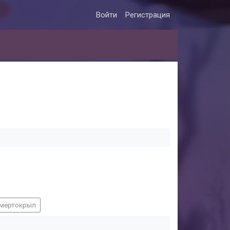
Войти
Регистрация
мертокрыл