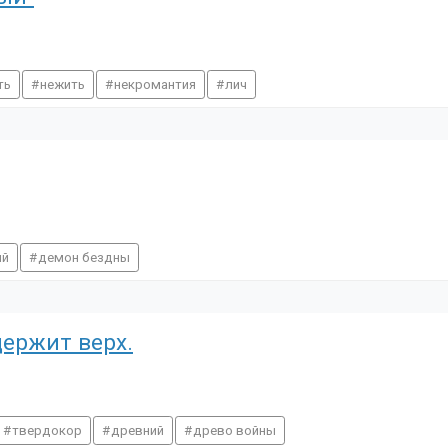
ть
нежить
некромантия
лич
ий
демон бездны
держит верх.
твердокор
древний
древо войны