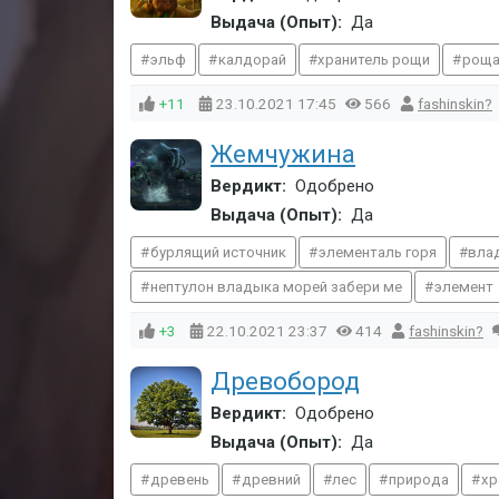
Выдача (Опыт):
Да
эльф
калдорай
хранитель рощи
рощ
+11
23.10.2021
17:45
566
fashinskin?
Жемчужина
Вердикт:
Одобрено
Выдача (Опыт):
Да
бурлящий источник
элементаль горя
вла
нептулон владыка морей забери ме
элемент
+3
22.10.2021
23:37
414
fashinskin?
Древобород
Вердикт:
Одобрено
Выдача (Опыт):
Да
древень
древний
лес
природа
хр