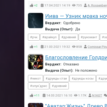
+2
17.04.2021
14:19
735
A. Rossenber
Иива — Узник мрака но
Вердикт:
Одобрено
Выдача (Опыт):
Да
рчк
врайкул
древний
руномант
з
+1
21.03.2021
19:32
858
Comissar Pin
Благословление Голдри
Вердикт:
Отказано
Выдача (Опыт):
Не положено
никот
друиды стаи
друиды косы
дру
элун'дрис
древний
+11
14.03.2021
16:10
1.17K
N1K0T
"Аватар:Жизнь" Древо 