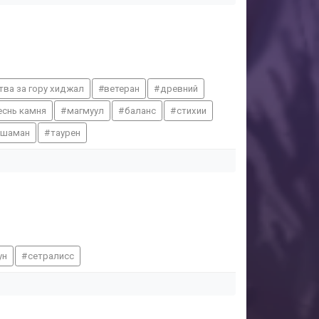
тва за гору хиджал
ветеран
древний
еснь камня
магмуул
баланс
стихии
шаман
таурен
ун
сетралисс