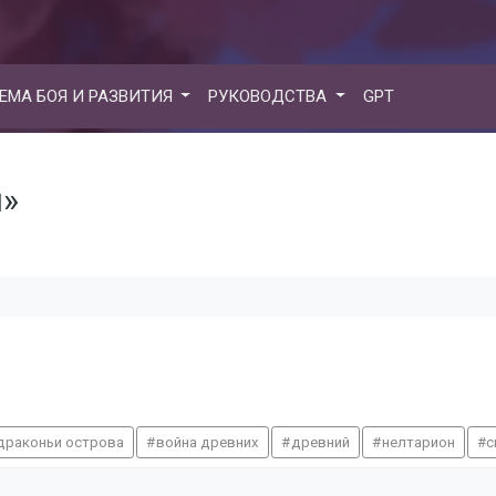
ЕМА БОЯ И РАЗВИТИЯ
РУКОВОДСТВА
GPT
й»
драконьи острова
война древних
древний
нелтарион
с