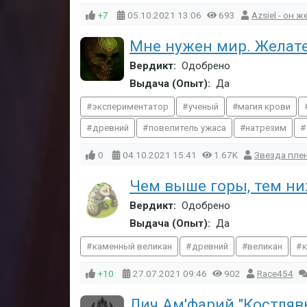
+7
05.10.2021
13:06
693
Azsiel - он ж
Мне нужен мир. Желате
Вердикт:
Одобрено
Выдача (Опыт):
Да
экспериментатор
ученый
магия крови
древний
повелитель ужаса
натрезим
0
04.10.2021
15:41
1.67K
Звезда пле
Чем выше горы, тем ни
Вердикт:
Одобрено
Выдача (Опыт):
Да
каменный великан
древний
великан
+10
27.07.2021
09:46
902
Race454
Лич Ам'фарий "Костляв