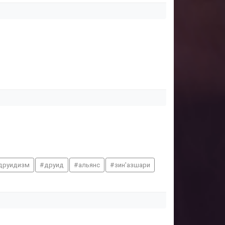
друидизм
друид
альянс
зин'азшари