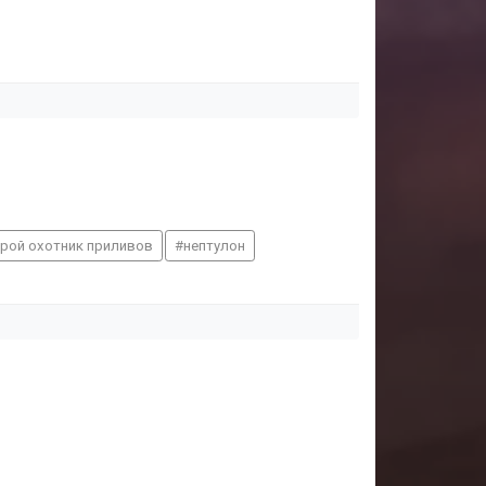
рой охотник приливов
нептулон