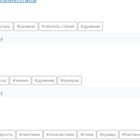
нталь
калимаг
обитель стихий
древний
4
тор
знания
древний
призрак
4
ярость
смятение
спокойствие
стена
храмы
бастио