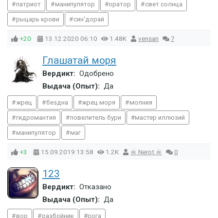
патриот
манипулятор
оратор
свет солнца
рыцарь крови
син'дорай
+20
13.12.2020
06:10
1.48K
vensan
7
Глашатай моря
Вердикт:
Одобрено
Выдача (Опыт):
Да
жрец
бездна
жрец моря
молния
гидромантия
повелитель бури
мастер иллюзий
манипулятор
маг
+3
15.09.2019
13:58
1.2K
☠ Nerot ☠
0
123
Вердикт:
Отказано
Выдача (Опыт):
Да
вор
разбойник
рога