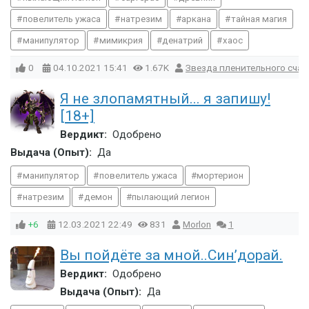
повелитель ужаса
натрезим
аркана
тайная магия
манипулятор
мимикрия
денатрий
хаос
0
04.10.2021
15:41
1.67K
Звезда пленительного счас
Я не злопамятный... я запишу!
[18+]
Вердикт:
Одобрено
Выдача (Опыт):
Да
манипулятор
повелитель ужаса
мортерион
натрезим
демон
пылающий легион
+6
12.03.2021
22:49
831
Morlon
1
Вы пойдёте за мной..Син’дорай.
Вердикт:
Одобрено
Выдача (Опыт):
Да