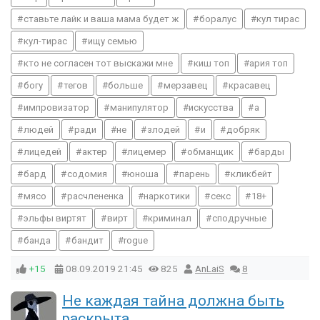
ставьте лайк и ваша мама будет ж
боралус
кул тирас
кул-тирас
ищу семью
кто не согласен тот выскажи мне
киш топ
ария топ
богу
тегов
больше
мерзавец
красавец
импровизатор
манипулятор
искусства
а
людей
ради
не
злодей
и
добряк
лицедей
актер
лицемер
обманщик
барды
бард
содомия
юноша
парень
кликбейт
мясо
расчлененка
наркотики
секс
18+
эльфы виртят
вирт
криминал
сподручные
банда
бандит
rogue
+15
08.09.2019
21:45
825
AnLaiS
8
Не каждая тайна должна быть
раскрыта