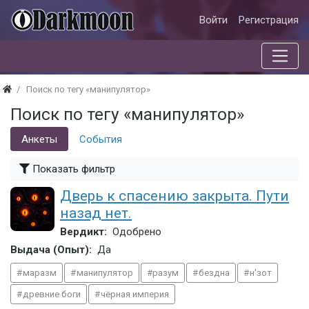
Войти
Регистрация
Поиск по тегу «манипулятор»
Поиск по тегу «манипулятор»
Анкеты
События
Показать фильтр
Дверь к спасению закрыта. Пути
назад нет.
Вердикт:
Одобрено
Выдача (Опыт):
Да
маразм
манипулятор
разум
бездна
н'зот
древние боги
чёрная империя