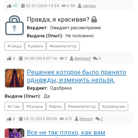
+5
02.07.2026
19:34
3.5K
чепуха
Правда, я красивая?
Вердикт:
Ожидает рассмотрения
Выдача (Опыт):
Не положено
саяда
демон
манипулятор
0
16.08.2024
07:14
3
Bernhard
0
Решение которое было принято
однажды, изменить нельзя.
Вердикт:
Одобрено
Выдача (Опыт):
Да
к'тир
бездна
жрец
манипулятор
разведчик
0
24.12.2023
00:00
473
Remory
2
Все не так плохо, как вам