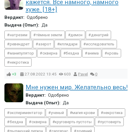
кажется. Все намного, намного
хуже. [18+]
Вердикт:
Одобрено
Выдача (Опыт):
Да
натрезим
тёмные земли
демон
денатрий
ревендрет
азерот
иллидари
исследователь
манипулятор
скверна
бездна
анима
кровь
некротика
+3
27.08.2022
13:45
603
Pavel
0
Мне нужен мир. Желательно весь!
Вердикт:
Одобрено
Выдача (Опыт):
Да
экспериментатор
ученый
магия крови
некротика
бездна
скверна
круговерть пустоты
пустоверть
пылающий легион
саргерас
древний