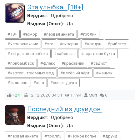
Эта улыбка...[18+]
Вердикт:
Одобрено
Выдача (Опыт):
Да
18+
юмор
первая анкета
гоблин
чернокнижник
эго
скверна
колдун
рибстер
хитрая шестерёнка
кабестан
пиратская бухта
прибамбаск
флекс
красавчик
садист
картель трюмных вод
весёлый чёрт
маньяк
фриланс
кэш
css от друга
+24
12.12.2020
04:31
1.19K
Murt
6
Последний из друидов.
Вердикт:
Одобрено
Выдача (Опыт):
Да
первая анкета
тролль
черное копье
друид