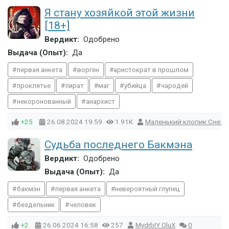
Я стану хозяйкой этой жизни
[18+]
Вердикт:
Одобрено
Выдача (Опыт):
Да
первая анкета
ворген
аристократ в прошлом
проклятье
пират
маг
убийца
чародей
некоронованный
анархист
+25
26.08.2024
19:59
1.91K
Маленький клопик Снеж
Судьба последнего Бакмэна
Вердикт:
Одобрено
Выдача (Опыт):
Да
бакмэн
первая анкета
невероятный глупец
бездельник
человек
+2
26.06.2024
16:58
257
MydrbIY OluX
0