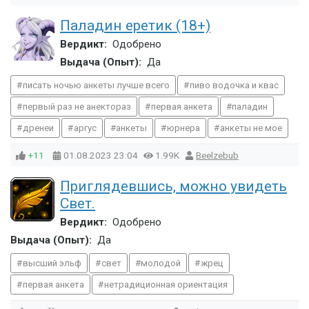
Паладин еретик (18+)
Вердикт:
Одобрено
Выдача (Опыт):
Да
писать ночью анкеты лучше всего
пиво водочка и квас
первый раз не анектораз
первая анкета
паладин
дренеи
аргус
анкеты
юрнера
анкеты не мое
+11
01.08.2023
23:04
1.99K
Beelzebub
Приглядевшись, можно увидеть
Свет.
Вердикт:
Одобрено
Выдача (Опыт):
Да
высший эльф
свет
молодой
жрец
первая анкета
нетрадиционная ориентация