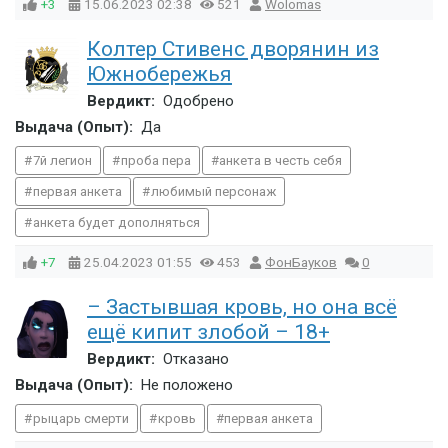
+3
15.06.2023
02:38
521
Wolomas
Колтер Стивенс дворянин из
Южнобережья
Вердикт:
Одобрено
Выдача (Опыт):
Да
7й легион
проба пера
анкета в честь себя
первая анкета
любимый персонаж
анкета будет дополняться
+7
25.04.2023
01:55
453
ФонБауков
0
– Застывшая кровь, но она всё
ещё кипит злобой – 18+
Вердикт:
Отказано
Выдача (Опыт):
Не положено
рыцарь смерти
кровь
первая анкета