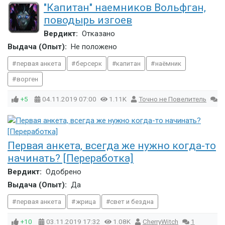
"Капитан" наемников Вольфган,
поводырь изгоев
Вердикт:
Отказано
Выдача (Опыт):
Не положено
первая анкета
берсерк
капитан
наёмник
ворген
+5
04.11.2019
07:00
1.11K
Точно не Повелитель
7
Первая анкета, всегда же нужно когда-то
начинать? [Переработка]
Вердикт:
Одобрено
Выдача (Опыт):
Да
первая анкета
жрица
свет и бездна
+10
03.11.2019
17:32
1.08K
CherryWitch
1