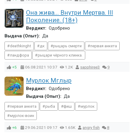
Она жива... Внутри Мертва. III
Поколение. (18+)
Вердикт:
Одобрено
Выдача (Опыт):
Да
deathkinght
дк
рыцарь смерти
первая анкета
ландфора
рыцари чёрного клинка.
+5
06.08.2021
10:37
1.2K
sapphiree3
9
Мурлок Мглыр
Вердикт:
Одобрено
Выдача (Опыт):
Да
первая анкета
рыба
фиш
мурлок
мурлок-воин
+6
29.06.2021
09:17
1.65K
angry fish
8