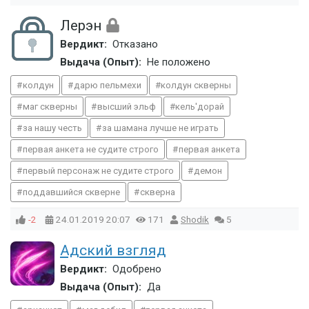
Лерэн
Вердикт:
Отказано
Выдача (Опыт):
Не положено
колдун
дарю пельмехи
колдун скверны
маг скверны
высший эльф
кель'дорай
за нашу честь
за шамана лучше не играть
первая анкета не судите строго
первая анкета
первый персонаж не судите строго
демон
поддавшийся скверне
скверна
-2
24.01.2019
20:07
171
Shodik
5
Адский взгляд
Вердикт:
Одобрено
Выдача (Опыт):
Да