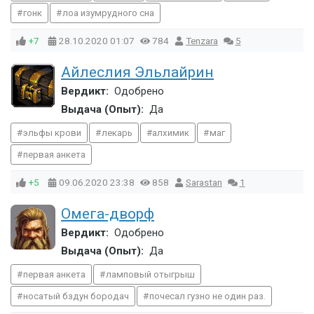
гонк
лоа изумрудного сна
+7
28.10.2020
01:07
784
Tenzara
5
Айлеслия Эльлайрин
Вердикт:
Одобрено
Выдача (Опыт):
Да
эльфы крови
лекарь
алхимик
маг
первая анкета
+5
09.06.2020
23:38
858
Sarastan
1
Омега-дворф
Вердикт:
Одобрено
Выдача (Опыт):
Да
первая анкета
ламповый отыгрыш
носатый бздун бородач
почесал гузно не один раз.