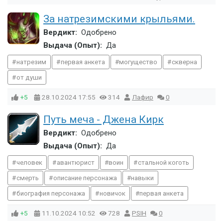
За натрезимскими крыльями.
Вердикт:
Одобрено
Выдача (Опыт):
Да
натрезим
первая анкета
могущество
скверна
от души
+5
28.10.2024
17:55
314
Лафир
0
Путь меча - Джена Кирк
Вердикт:
Одобрено
Выдача (Опыт):
Да
человек
авантюрист
воин
стальной коготь
смерть
описание персонажа
навыки
биография персонажа
новичок
первая анкета
+5
11.10.2024
10:52
728
PSIH
0