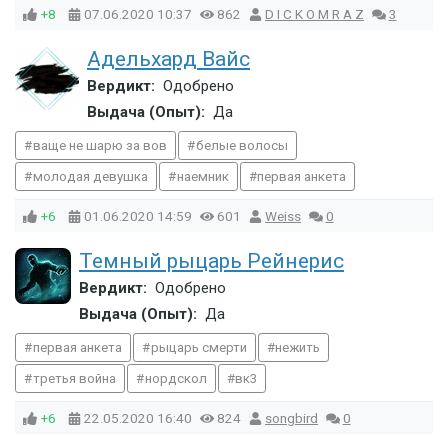
+8
07.06.2020
10:37
862
D I C K O M R A Z
3
Адельхард Вайс
Вердикт:
Одобрено
Выдача (Опыт):
Да
ваще не шарю за вов
белые волосы
молодая девушка
наемник
первая анкета
+6
01.06.2020
14:59
601
Weiss
0
Темный рыцарь Рейнерис
Вердикт:
Одобрено
Выдача (Опыт):
Да
первая анкета
рыцарь смерти
нежить
третья война
нордскол
вк3
+6
22.05.2020
16:40
824
songbird
0