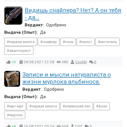
Видишь снайпера? Нет? А он тебя
- да...
Вердикт:
Одобрено
Выдача (Опыт):
Да
первая анкета
снайпер
гном
пилот
мститель
авантюрист
+3
28.08.2021
22:38
580
Cooldy
0
Записи и мысли натуралиста о
жизни мурлока альбиноса.
Вердикт:
Одобрено
Выдача (Опыт):
Да
мрг-мрг
первая анкета
элвинский лес
воин
мурлок
+4
16.08.2021
05:24
568
D.F.E
3