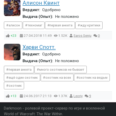
Алисон Квинт
Вердикт:
Одобрено
Выдача (Опыт):
Не положено
алисон
техномаг
первая анкета
жду критики
+23
27.04.2018
11:49
1.52K
Saros Senju
0
Харви Спотт.
Вердикт:
Одобрено
Выдача (Опыт):
Не положено
первая анкета
много охотников не бывает
ещё один охотник
охотник на всех
охотник на ведьм
охотник
+13
24.06.2017
21:13
1.37K
Leoriy
9
Darkmoon - ролевой проект-сервер по игре и вселенной
World of Warcraft: The War Within.