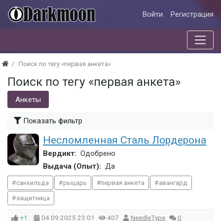
Войти
Регистрация
Поиск по тегу «первая анкета»
Поиск по тегу «первая анкета»
Анкеты
Показать фильтр
Несломленная Сталь Лордерона
Вердикт:
Одобрено
Выдача (Опыт):
Да
санхильда
рыцарь
первая анкета
авангард
защитница
+1
04.09.2025
23:01
407
NeedleType
0