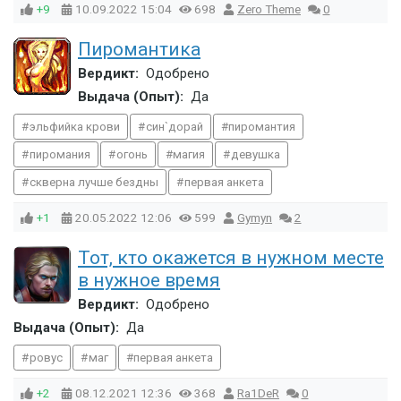
+9
10.09.2022
15:04
698
Zero Theme
0
Пиромантика
Вердикт:
Одобрено
Выдача (Опыт):
Да
эльфийка крови
син`дорай
пиромантия
пиромания
огонь
магия
девушка
скверна лучше бездны
первая анкета
+1
20.05.2022
12:06
599
Gymyn
2
Тот, кто окажется в нужном месте
в нужное время
Вердикт:
Одобрено
Выдача (Опыт):
Да
ровус
маг
первая анкета
+2
08.12.2021
12:36
368
Ra1DeR
0