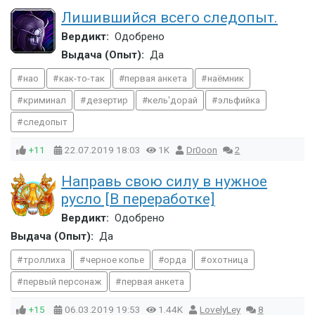
Лишившийся всего следопыт.
Вердикт:
Одобрено
Выдача (Опыт):
Да
нао
как-то-так
первая анкета
наёмник
криминал
дезертир
кель'дорай
эльфийка
следопыт
+11
22.07.2019
18:03
1K
Dr0oon
2
Направь свою силу в нужное
русло [В переработке]
Вердикт:
Одобрено
Выдача (Опыт):
Да
троллиха
черное копье
орда
охотница
первый персонаж
первая анкета
+15
06.03.2019
19:53
1.44K
LovelyLey
8