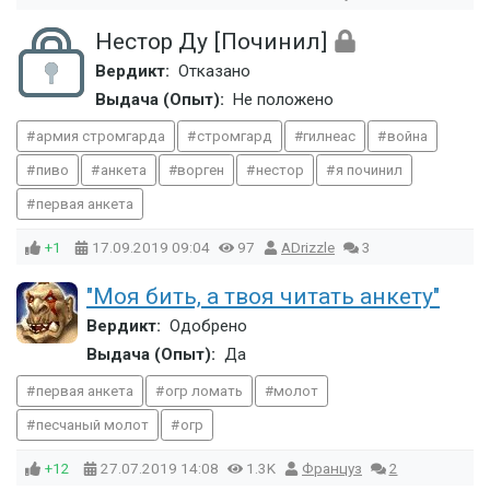
Нестор Ду [Починил]
Вердикт:
Отказано
Выдача (Опыт):
Не положено
армия стромгарда
стромгард
гилнеас
война
пиво
анкета
ворген
нестор
я починил
первая анкета
+1
17.09.2019
09:04
97
ADrizzle
3
"Моя бить, а твоя читать анкету"
Вердикт:
Одобрено
Выдача (Опыт):
Да
первая анкета
огр ломать
молот
песчаный молот
огр
+12
27.07.2019
14:08
1.3K
Француз
2