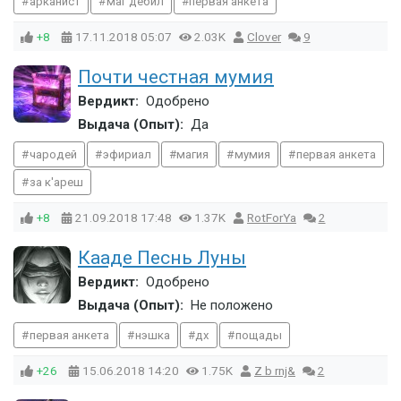
арканист
маг дебил
первая анкета
+8
17.11.2018
05:07
2.03K
Clover
9
Почти честная мумия
Вердикт:
Одобрено
Выдача (Опыт):
Да
чародей
эфириал
магия
мумия
первая анкета
за к'ареш
+8
21.09.2018
17:48
1.37K
RotForYa
2
Кааде Песнь Луны
Вердикт:
Одобрено
Выдача (Опыт):
Не положено
первая анкета
нэшка
дх
пощады
+26
15.06.2018
14:20
1.75K
Z b rnj&
2