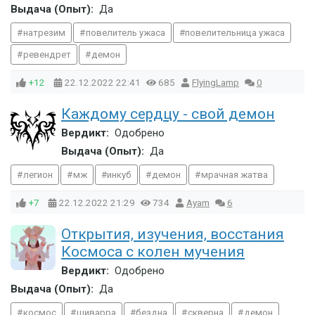
Выдача (Опыт):
Да
натрезим
повелитель ужаса
повелительница ужаса
ревендрет
демон
+12
22.12.2022
22:41
685
FlyingLamp
0
Каждому сердцу - свой демон
Вердикт:
Одобрено
Выдача (Опыт):
Да
легион
мж
инкуб
демон
мрачная жатва
+7
22.12.2022
21:29
734
Ayam
6
Открытия, изучения, восстания
Космоса с колен мучения
Вердикт:
Одобрено
Выдача (Опыт):
Да
космос
шиварра
бездна
скверна
демон