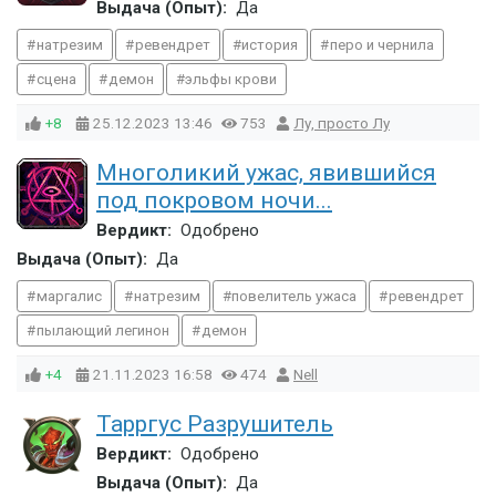
Выдача (Опыт):
Да
натрезим
ревендрет
история
перо и чернила
сцена
демон
эльфы крови
+8
25.12.2023
13:46
753
Лу, просто Лу
Многоликий ужас, явившийся
под покровом ночи...
Вердикт:
Одобрено
Выдача (Опыт):
Да
маргалис
натрезим
повелитель ужаса
ревендрет
пылающий легинон
демон
+4
21.11.2023
16:58
474
Nell
Тарргус Разрушитель
Вердикт:
Одобрено
Выдача (Опыт):
Да