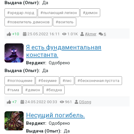
Выдача (Опыт):
Да
эредар лорд
пылающий легион
демон
повелитель демонов
воитель
+10
25.05.2022
16:11
1.01K
Akmer
6
Я есть фундаментальная
константа.
Вердикт:
Одобрено
Выдача (Опыт):
Да
поглощение
безумие
лис
бесконечная пустота
тьма
демон
бездна
+7
24.05.2022
00:33
961
DSong
Несущий погибель.
Вердикт:
Одобрено
Выдача (Опыт):
Да