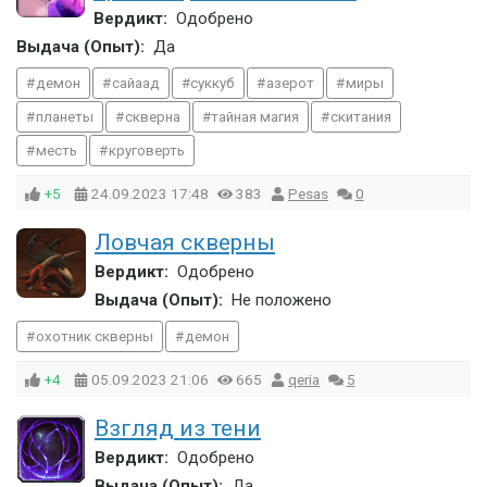
Вердикт:
Одобрено
Выдача (Опыт):
Да
демон
сайаад
суккуб
азерот
миры
планеты
скверна
тайная магия
скитания
месть
круговерть
+5
24.09.2023
17:48
383
Pesas
0
Ловчая скверны
Вердикт:
Одобрено
Выдача (Опыт):
Не положено
охотник скверны
демон
+4
05.09.2023
21:06
665
qeria
5
Взгляд из тени
Вердикт:
Одобрено
Выдача (Опыт):
Да