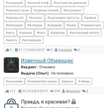
калдорай
ночной эльф
охотник на демонов
лунный страж
лунные стражи
астромант
звездочет
космос
круговерть пустоты
демон
иллидари
иллидан
самурай
воин
темный путь
путь
аркана
хаос
демоны
пылающий легион
месть
возмездие
0
21.11.2024
00:37
5
Foksotus
0
Извечный Обманщик
Вердикт:
Отказано
Выдача (Опыт):
Не положено
натрезим
повелитель ужаса
демон
обман
+11
29.10.2024
00:37
539
Abarionus
4
Правда, я красивая?