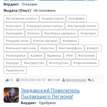
Вердикт:
Отказано
Выдача (Опыт):
Не положено
вторжение легиона
сквернокров
эльфийка
луносвет
тиранда шелест ветра
пылающий легион
иллидари
легион
гробница саргераса
саргерас
падший титан
титан саргерас
скверна
сильный персонаж
крылья
метаморфоза
азерот
запределье
демон
демоны
бес
натрезим
эредар
могущество
господство
чернокнижник
демонолог
+2
29.05.2022
02:57
2.04K
Monterground
0
Эредарский Повелитель
Пылающего Легиона!
Вердикт:
Одобрено