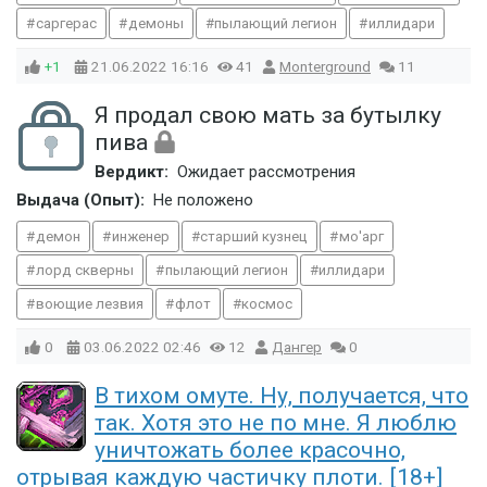
саргерас
демоны
пылающий легион
иллидари
+1
21.06.2022
16:16
41
Monterground
11
Я продал свою мать за бутылку
пива
Вердикт:
Ожидает рассмотрения
Выдача (Опыт):
Не положено
демон
инженер
старший кузнец
мо'арг
лорд скверны
пылающий легион
иллидари
воющие лезвия
флот
космос
0
03.06.2022
02:46
12
Дангер
0
В тихом омуте. Ну, получается, что
так. Хотя это не по мне. Я люблю
уничтожать более красочно,
отрывая каждую частичку плоти. [18+]