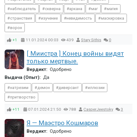
наблюдатель
скверна
аркана
маг
магия
странствия
изучение
невидимость
маскировка
ворон
+1
11.01.2024
00:03
439
Stary Sithis
0
[ Миистра ] Конец войны видят
только мертвые.
Вердикт:
Одобрено
Выдача (Опыт):
Да
натрезим
демон
диверсант
иллюзии
притворство
+11
07.01.2024
21:50
788
CasperJeestoky
3
Я — Маэстро Кошмаров
Вердикт:
Одобрено