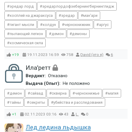
эредар лорд
эредарлордофзебернингбернинглидж
косплей на джараксуса
эредар
ман'ари
гигант мысли
колдун
чернокнижник
аргус
пылающий легион
демон
демоны
космическая сила
+19
19.11.2023
16:59
758
David (это я)
6
Ила'ретт
Вердикт:
Отказано
Выдача (Опыт):
Не положено
демон
сайаад
скверна
чернокнижье
магия
тайны
секреты
убийства и расследования
+1
02.11.2023
03:16
43
L.
0
Лед ледина льдышка