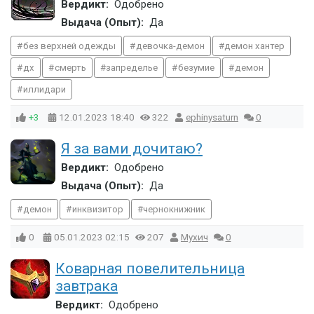
Вердикт:
Одобрено
Выдача (Опыт):
Да
без верхней одежды
девочка-демон
демон хантер
дх
смерть
запределье
безумие
демон
иллидари
+3
12.01.2023
18:40
322
ephinysaturn
0
Я за вами дочитаю?
Вердикт:
Одобрено
Выдача (Опыт):
Да
демон
инквизитор
чернокнижник
0
05.01.2023
02:15
207
Мухич
0
Коварная повелительница
завтрака
Вердикт:
Одобрено