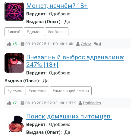
Может, начнём? 18+
Вердикт:
Одобрено
Выдача (Опыт):
Да
инкуб
демон
соблазн
+5
09.10.2025
11:00
1.4K
Эdeм
4
Внезапный выброс адреналина:
247% [18+]
Вердикт:
Одобрено
Выдача (Опыт):
Да
демон
скверна
пылающий легион
+7
06.10.2025
22:33
1.87K
Psiblades
Поиск домашних питомцев.
Вердикт:
Одобрено
Выдача (Опыт):
Да