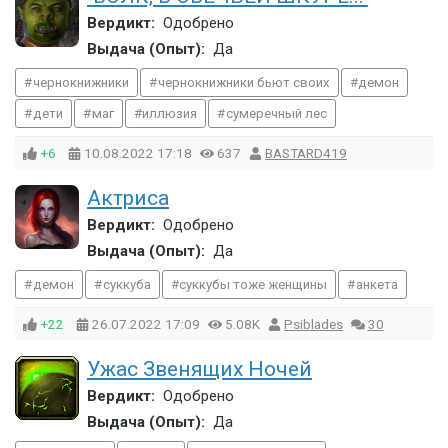
Вердикт:
Одобрено
Выдача (Опыт):
Да
чернокнижники
чернокнижники бьют своих
демон
дети
маг
иллюзия
сумеречный лес
+6
10.08.2022
17:18
637
BASTARD419
Актриса
Вердикт:
Одобрено
Выдача (Опыт):
Да
демон
суккуба
суккубы тоже женщины
анкета
+22
26.07.2022
17:09
5.08K
Psiblades
30
Ужас Звенящих Ночей
Вердикт:
Одобрено
Выдача (Опыт):
Да