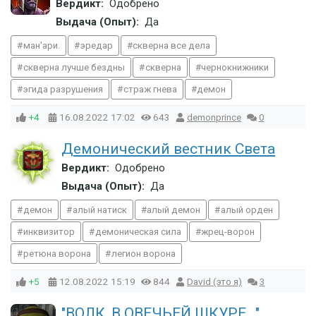
Вердикт:
Одобрено
Выдача (Опыт):
Да
ман'ари.
эредар
скверна все дела
скверна лучше бездны
скверна
чернокнижники
эгида разрушения
страж гнева
демон
+4
16.08.2022
17:02
643
demonprince
0
Демонический вестник Света
Вердикт:
Одобрено
Выдача (Опыт):
Да
демон
алый натиск
алый демон
алый орден
инквизитор
демоническая сила
жрец-ворон
ретюна ворона
легион ворона
+5
12.08.2022
15:19
844
David (это я)
3
"ВОЛК, В ОВЕЧЬЕЙ ШКУРЕ..."