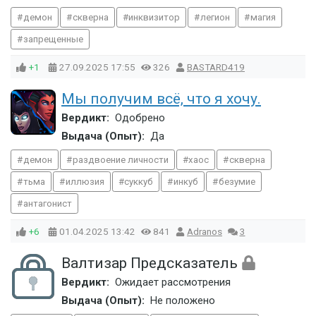
демон
скверна
инквизитор
легион
магия
запрещенные
+1
27.09.2025
17:55
326
BASTARD419
Мы получим всё, что я хочу.
Вердикт:
Одобрено
Выдача (Опыт):
Да
демон
раздвоение личности
хаос
скверна
тьма
иллюзия
суккуб
инкуб
безумие
антагонист
+6
01.04.2025
13:42
841
Adranos
3
Валтизар Предсказатель
Вердикт:
Ожидает рассмотрения
Выдача (Опыт):
Не положено