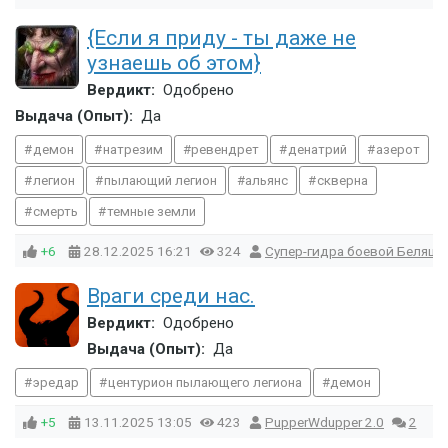
{Если я приду - ты даже не
узнаешь об этом}
Вердикт:
Одобрено
Выдача (Опыт):
Да
демон
натрезим
ревендрет
денатрий
азерот
легион
пылающий легион
альянс
скверна
смерть
темные земли
+6
28.12.2025
16:21
324
Супер-гидра боевой Беляши
Враги среди нас.
Вердикт:
Одобрено
Выдача (Опыт):
Да
эредар
центурион пылающего легиона
демон
+5
13.11.2025
13:05
423
PupperWdupper 2.0
2