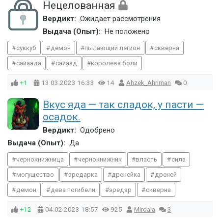
Нецелованная
Вердикт:
Ожидает рассмотрения
Выдача (Опыт):
Не положено
суккуб
демон
пылающий легион
скверна
сайаада
сайаад
королева боли
+1
13.03.2023
16:33
14
Ahzek_Ahriman
0
Вкус яда — так сладок, у пасти —
осадок.
Вердикт:
Одобрено
Выдача (Опыт):
Да
чернокнижница
чернокнижник
власть
сила
могущество
эредарка
дренейка
дреней
демон
дева погибели
эредар
скверна
+12
04.02.2023
18:57
925
Mirdala
3