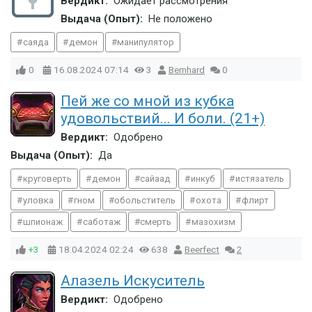
Вердикт:
Ожидает рассмотрения
Выдача (Опыт):
Не положено
саяда
демон
манипулятор
0
16.08.2024
07:14
3
Bernhard
0
Пей же со мной из кубка
удовольствий... И боли. (21+)
Вердикт:
Одобрено
Выдача (Опыт):
Да
круговерть
демон
сайаад
инкуб
истязатель
уловка
гном
обольститель
охота
флирт
шпионаж
саботаж
смерть
мазохизм
+3
18.04.2024
02:24
638
Beerfect
2
Алазель Искуситель
Вердикт:
Одобрено