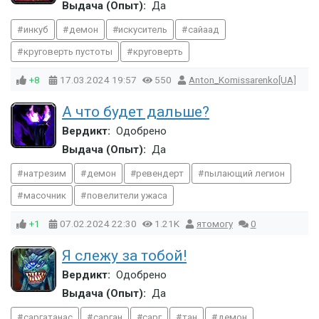
Выдача (Опыт):
Да
инкуб
демон
искуситель
сайаад
круговерть пустоты
круговерть
+8
17.03.2024
19:57
550
Anton_Komissarenko[UA]
А что будет дальше?
Вердикт:
Одобрено
Выдача (Опыт):
Да
натрезим
демон
ревендерт
пылающий легион
масочник
повелители ужаса
+1
07.02.2024
22:30
1.21K
ятомогу
0
Я слежу за тобой!
Вердикт:
Одобрено
Выдача (Опыт):
Да
саргатанас
сарган
сарг
тан
демон