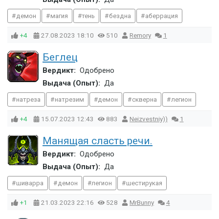
демон
магия
тень
бездна
аберрация
+4
27.08.2023
18:10
510
Remory
1
Беглец
Вердикт:
Одобрено
Выдача (Опыт):
Да
натреза
натрезим
демон
скверна
легион
+4
15.07.2023
12:43
883
Neizvestniy))
1
Манящая сласть речи.
Вердикт:
Одобрено
Выдача (Опыт):
Да
шиварра
демон
легион
шестирукая
+1
21.03.2023
22:16
528
MrBunny
4