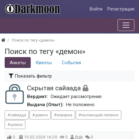
Войти
Регистрация
Поиск по тегу «демон»
Поиск по тегу «демон»
Анкеты
Квенты
События
Показать фильтр
Скрытая сайаада
Вердикт:
Ожидает рассмотрения
Выдача (Опыт):
Не положено
сайаада
демон
скверна
пылающий легинон
шпион
0
10.02.2026
16:20
5
Risk
0