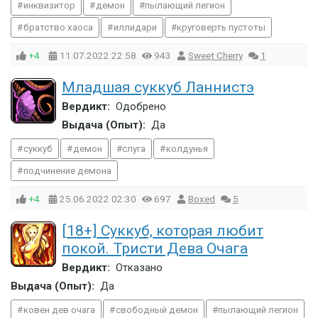
инквизитор
демон
пылающий легион
братство хаоса
иллидари
круговерть пустоты
+4
11.07.2022
22:58
943
Sweet Cherry
1
Младшая суккуб Ланнистэ
Вердикт:
Одобрено
Выдача (Опыт):
Да
суккуб
демон
слуга
колдунья
подчинение демона
+4
25.06.2022
02:30
697
Boxed
5
[18+] Суккуб, которая любит
покой. Тристи Дева Очага
Вердикт:
Отказано
Выдача (Опыт):
Да
ковен дев очага
свободный демон
пылающий легион