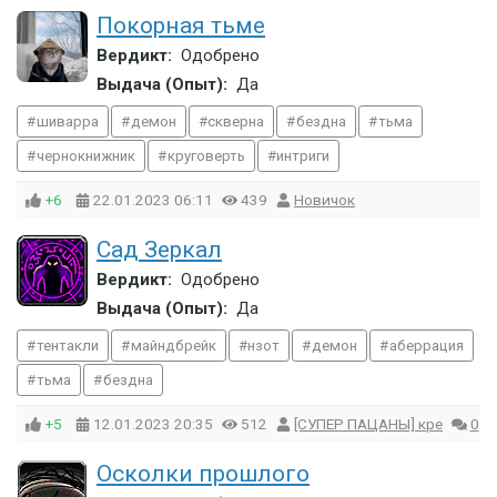
Покорная тьме
Вердикт:
Одобрено
Выдача (Опыт):
Да
шиварра
демон
скверна
бездна
тьма
чернокнижник
круговерть
интриги
+6
22.01.2023
06:11
439
Новичок
Сад Зеркал
Вердикт:
Одобрено
Выдача (Опыт):
Да
тентакли
майндбрейк
нзот
демон
аберрация
тьма
бездна
+5
12.01.2023
20:35
512
[СУПЕР ПАЦАНЫ] кре
0
Осколки прошлого