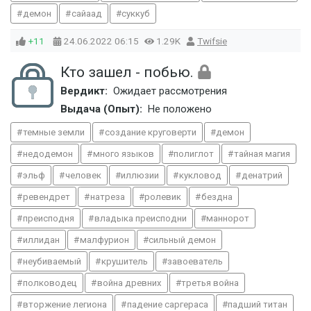
демон
сайаад
суккуб
+11
24.06.2022
06:15
1.29K
Twifsie
Кто зашел - побью.
Вердикт:
Ожидает рассмотрения
Выдача (Опыт):
Не положено
темные земли
создание круговерти
демон
недодемон
много языков
полиглот
тайная магия
эльф
человек
иллюзии
кукловод
денатрий
ревендрет
натреза
ролевик
бездна
преисподня
владыка преисподни
маннорот
иллидан
малфурион
сильный демон
неубиваемый
крушитель
завоеватель
полководец
война древних
третья война
вторжение легиона
падение саргераса
падший титан