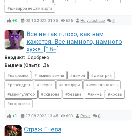
шиварра не для вирта
+8
03.10.2022
01:35
626
Holy Justicce
6
Все не так плохо, как вам
кажется. Все намного, намного
хуже. [18+]
Вердикт:
Одобрено
Выдача (Опыт):
Да
натрезим
тёмные земли
демон
денатрий
ревендрет
азерот
иллидари
исследователь
манипулятор
скверна
бездна
анима
кровь
некротика
+3
27.08.2022
13:45
603
Pavel
0
Страж Гнева