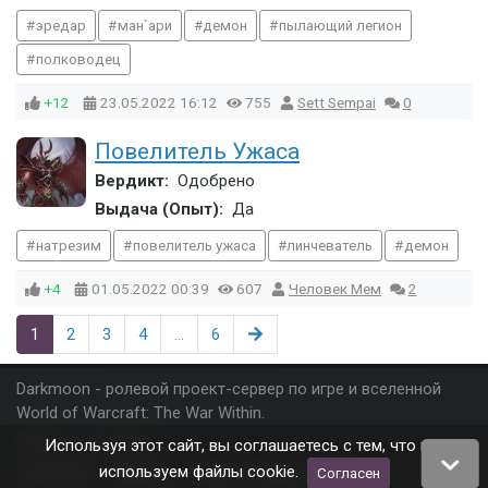
эредар
ман`ари
демон
пылающий легион
полководец
+12
23.05.2022
16:12
755
Sett Sempai
0
Повелитель Ужаса
Вердикт:
Одобрено
Выдача (Опыт):
Да
натрезим
повелитель ужаса
линчеватель
демон
+4
01.05.2022
00:39
607
Человек Мем
2
1
2
3
4
...
6
Darkmoon - ролевой проект-сервер по игре и вселенной
World of Warcraft: The War Within.
Darkmoon
© 2026
Используя этот сайт, вы соглашаетесь с тем, что мы
используем файлы cookie.
О проекте
Правила
Правообладателям
Согласен