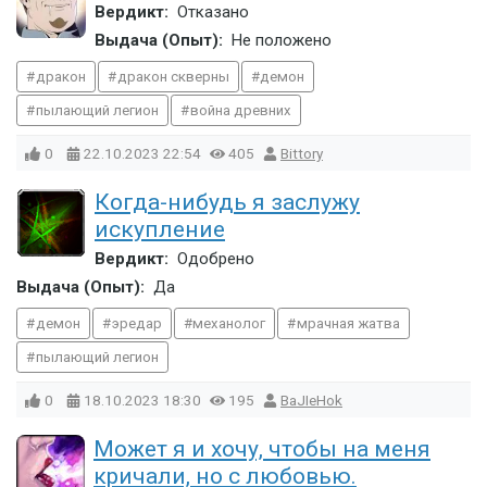
Вердикт:
Отказано
Выдача (Опыт):
Не положено
дракон
дракон скверны
демон
пылающий легион
война древних
0
22.10.2023
22:54
405
Bittory
Когда-нибудь я заслужу
искупление
Вердикт:
Одобрено
Выдача (Опыт):
Да
демон
эредар
механолог
мрачная жатва
пылающий легион
0
18.10.2023
18:30
195
BaJIeHok
Может я и хочу, чтобы на меня
кричали, но с любовью.