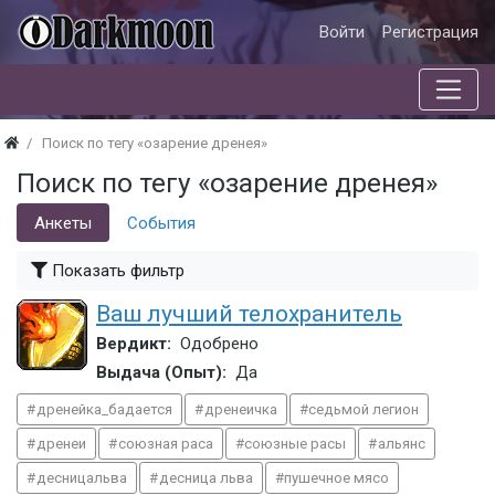
Войти
Регистрация
Поиск по тегу «озарение дренея»
Поиск по тегу «озарение дренея»
Анкеты
События
Показать фильтр
Ваш лучший телохранитель
Вердикт:
Одобрено
Выдача (Опыт):
Да
дренейка_бадается
дренеичка
седьмой легион
дренеи
союзная раса
союзные расы
альянс
десницальва
десница льва
пушечное мясо