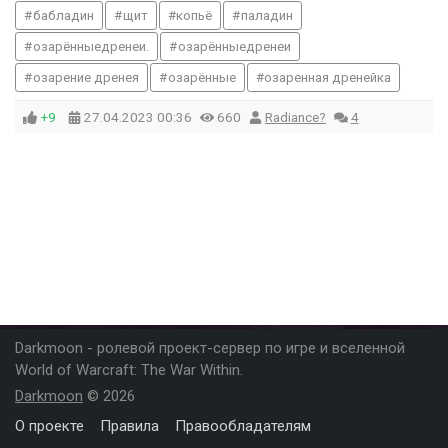
бабладин
щит
копьё
паладин
озарённыедренеи.
озарённыедренеи
озарение дренея
озарённые
озаренная дренейка
+9
27.04.2023
00:36
660
Radiance?
4
Darkmoon - ролевой проект-сервер по игре и вселенной
World of Warcraft: The War Within.
Darkmoon
© 2026
О проекте
Правила
Правообладателям