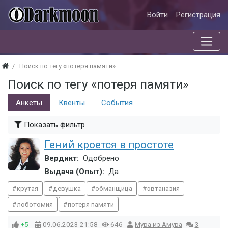
Войти
Регистрация
Поиск по тегу «потеря памяти»
Поиск по тегу «потеря памяти»
Анкеты
Квенты
События
Показать фильтр
Гений кроется в простоте
Вердикт:
Одобрено
Выдача (Опыт):
Да
крутая
девушка
обманщица
эвтаназия
лоботомия
потеря памяти
+5
09.06.2023
21:58
646
Мура из Амура
3