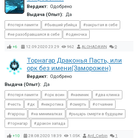
Вердикт:
Одобрено
Выдача (Опыт):
Да
потеря памяти
бывший убийца
закрытая в себе
не разобравшаяся в себе
одиночка
+6
12.09.2020
23:29
962
ALOHADAWN
0
Торнагар Драконья Пасть, или
орк без имени(Заморожен)
Вердикт:
Одобрено
Выдача (Опыт):
Да
потеря памяти
орк воин
наемник
два клинка
честь
дк
некротика
смерть
отчаяние
гаррош
на минималках
рыцарь смерти в будущем
торнагар
дракон запада
+10
28.08.2020
18:39
1.05K
Ard_Cerbin
1