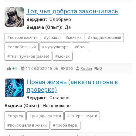
Тот, чья доброта закончилась
Вердикт:
Одобрено
Выдача (Опыт):
Да
потеря памяти
убийца
мечник
хладнокровный
озлобленный
мускулатура
боль
ткач туманов(ранее)
монах
+4
11.08.2020
18:56
395
Rodan
0
Новая жизнь (анкета готова к
проверке)
Вердикт:
Отказано
Выдача (Опыт):
Не положено
ворген
рыцарь смерти
потеря памяти
поиск цели в жизни
проба пера.