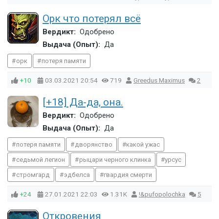
Орк что потерял всё
Вердикт:
Одобрено
Выдача (Опыт):
Да
орк
потеря памяти
+10
03.03.2021
20:54
719
Greedus Maximus
2
[+18] Да-да, она.
Вердикт:
Одобрено
Выдача (Опыт):
Да
потеря памяти
дворянство
какой ужас
седьмой легион
рыцари черного клинка
урсус
стромгард
эдбелса
гвардия смерти
+24
27.01.2021
22:03
1.31K
!&pufopolochka
5
Откровения