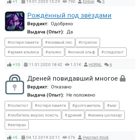
+1
19.01.2020
15:29
790
Ember
5
Рождённый под звёздами
Вердикт:
Одобрено
Выдача (Опыт):
Да
потеря памяти
ясневый лес
стрелок
армия альянса
альянс
ночной эльф
следопыт
+10
11.01.2020
18:42
1.31K
HORNL
6
Дреней повидавший многое
Вердикт:
Отказано
Выдача (Опыт):
Не положено
полиглот
потеря памяти
долгожитель
маг
любитель вкусно поесть
дреней
низина шолазар
ветеран
+5
04.12.2019
20:11
376
Нурглит Krick