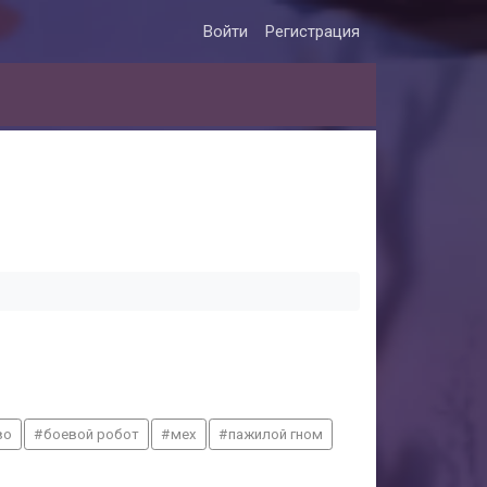
Войти
Регистрация
во
боевой робот
мех
пажилой гном