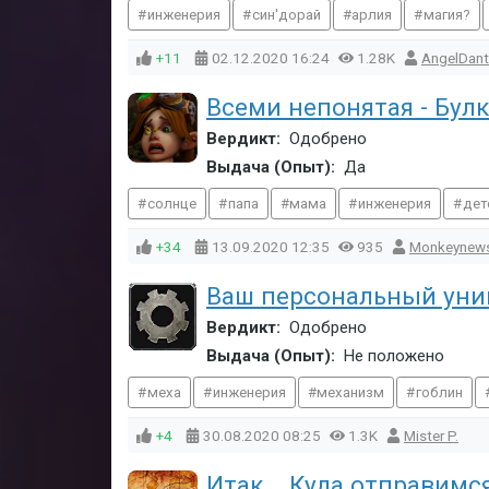
инженерия
син'дорай
арлия
магия?
+11
02.12.2020
16:24
1.28K
AngelDant
Всеми непонятая - Бул
Вердикт:
Одобрено
Выдача (Опыт):
Да
солнце
папа
мама
инженерия
дет
+34
13.09.2020
12:35
935
Monkeynew
Ваш персональный ун
Вердикт:
Одобрено
Выдача (Опыт):
Не положено
меха
инженерия
механизм
гоблин
+4
30.08.2020
08:25
1.3K
Mister P.
Итак... Куда отправимс