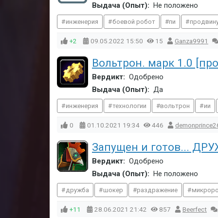
Выдача (Опыт):
Не положено
инженерия
боевой робот
пи
продвину
+2
09.05.2022
15:50
15
Ganza9991
Вольтрон. марк 1.0 [пр
Вердикт:
Одобрено
Выдача (Опыт):
Да
инженерия
технологии
вольтрон
ии
0
01.10.2021
19:34
446
demonprince2
Запущен и готов... Д
Вердикт:
Одобрено
Выдача (Опыт):
Не положено
дружба
шокер
раздражение
микрор
+11
28.06.2021
21:42
857
Beerfect