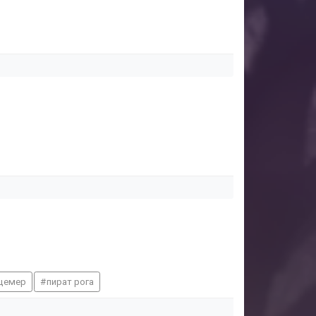
цемер
пират рога