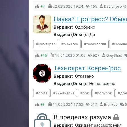
+7
22.02.2026
19:24
465
David (это я)
Наука? Прогресс? Обма
Вердикт:
Одобрено
Выдача (Опыт):
Да
кул-тирас
мехагон
технологии
инжене
+16
19.01.2025
01:09
927
GreyShad
Технократ Ксерен'рос
Вердикт:
Отказано
Выдача (Опыт):
Не положено
орда
инженерия
орк
полуорк
дре
+3
11.09.2024
17:53
517
Brunkov
5
В пределах разума
Вердикт:
Ожидает рассмотрения