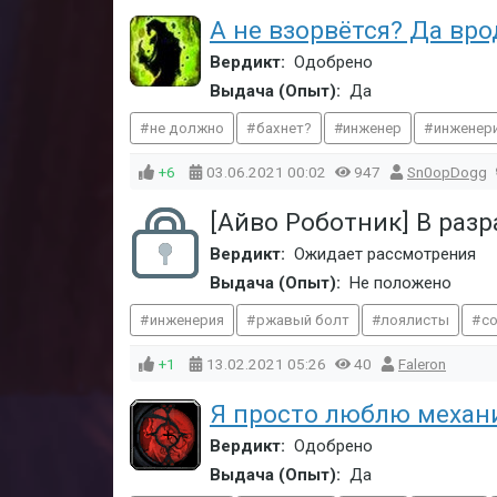
А не взорвётся? Да вро
Вердикт:
Одобрено
Выдача (Опыт):
Да
не должно
бахнет?
инженер
инженер
+6
03.06.2021
00:02
947
Sn0opDogg
[Айво Роботник] В раз
Вердикт:
Ожидает рассмотрения
Выдача (Опыт):
Не положено
инженерия
ржавый болт
лоялисты
с
+1
13.02.2021
05:26
40
Faleron
Я просто люблю механи
Вердикт:
Одобрено
Выдача (Опыт):
Да