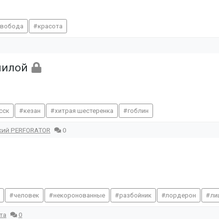
свобода
красота
опилой
сск
кезан
хитрая шестеренка
гоблин
кий PERFORATOR
0
человек
некоронованные
разбойник
лордерон
ли
та
0