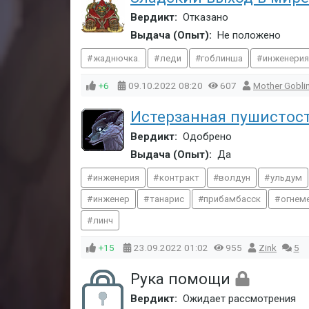
Вердикт:
Отказано
Выдача (Опыт):
Не положено
жаднючка.
леди
гоблинша
инженери
+6
09.10.2022
08:20
607
Mother Gobli
Истерзанная пушистос
Вердикт:
Одобрено
Выдача (Опыт):
Да
инженерия
контракт
волдун
ульдум
инженер
танарис
прибамбасск
огнем
линч
+15
23.09.2022
01:02
955
Zink
5
Рука помощи
Вердикт:
Ожидает рассмотрения