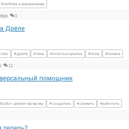
любовь к механизмам
elian
5
ка Дрёле
ство
дрёле
тини
золотые крылья
гном
гномка
s
12
иверсальный помощник
робот делает вр-вр-вр
создатель
служить
работать
я теперь?