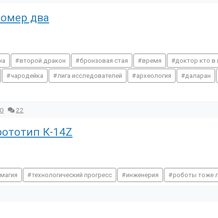
номер два
на
второй дракон
бронзовая стая
время
доктор кто в
чародейка
лига исследователей
археология
даларан
HO
22
ототип К-14Z
омагия
технологический прогресс
инженерия
роботы тоже 