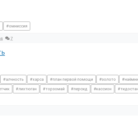
я
омниссия
ns
7
ть
алчность
харса
план первой помощи
золото
наёмн
етчик
лихтюган
торзомай
персид
кассион
тидоста