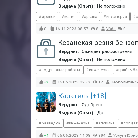
Выдача (Опыт):
Не положено
дреней
магия
аркана
инженерия
0
16.11.2023
08:57
8
Убба
0
Кезанская резня бенз
Вердикт:
Ожидает рассмотрения
Выдача (Опыт):
Не положено
подрывные работы
инженерия
прибамба
+3
16.05.2023
09:23
12
Неополитанс
Каратель [+18]
Вердикт:
Одобрено
Выдача (Опыт):
Да
разведка
инженерия
алхимия
солдат
+4
05.05.2023
14:08
894
Услуги Юрис