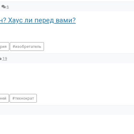
6
н? Хаус ли перед вами?
рия
изобретатель
19
ней
технократ