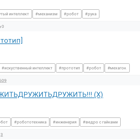
тый интеллект
механизм
робот
рука
0
ототип]
искуственный интеллект
прототип
робот
мехагон.
609
РУЖИТЬДРУЖИТЬДРУЖИТЬ!!! (Х)
обот
робототехника
инженерия
ведро с гайками
3