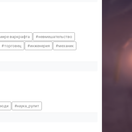
 мире варкрафта
невмешательство
торговец
инженерия
механик
люди
наука_рулит