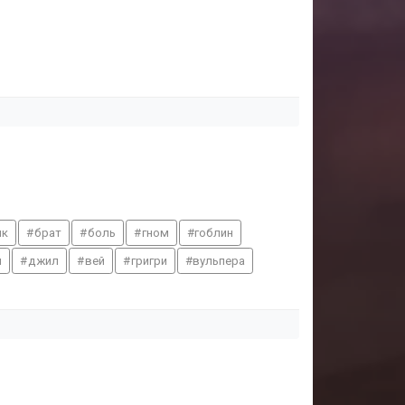
ик
брат
боль
гном
гоблин
н
джил
вей
григри
вульпера