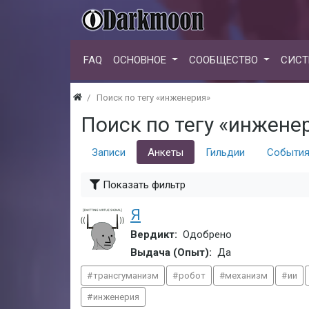
FAQ
ОСНОВНОЕ
СООБЩЕСТВО
СИСТ
Поиск по тегу «инженерия»
Поиск по тегу «инжене
Записи
Анкеты
Гильдии
Событи
Показать фильтр
Я
Вердикт:
Одобрено
Выдача (Опыт):
Да
трансгуманизм
робот
механизм
ии
инженерия