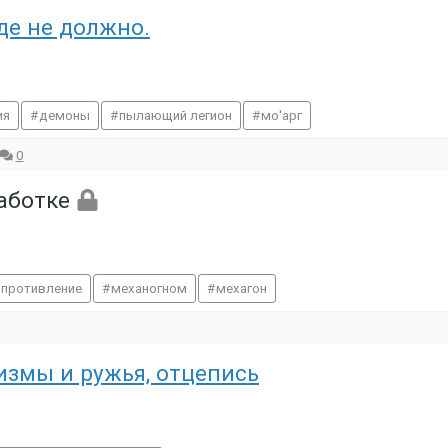
де не должно.
ия
демоны
пылающий легион
мо'арг
0
работке
опротивление
механогном
мехагон
змы и ружья, отцепись