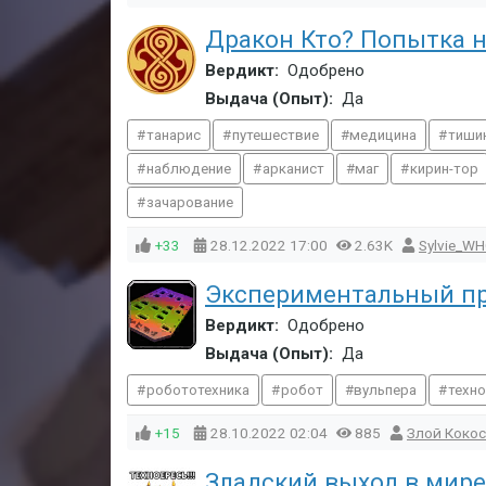
Дракон Кто? Попытка 
Вердикт:
Одобрено
Выдача (Опыт):
Да
танарис
путешествие
медицина
тиши
наблюдение
арканист
маг
кирин-тор
зачарование
+33
28.12.2022
17:00
2.63K
Sylvie_W
Экспериментальный пр
Вердикт:
Одобрено
Выдача (Опыт):
Да
робототехника
робот
вульпера
техн
+15
28.10.2022
02:04
885
Злой Кокос
Зладский выход в мире