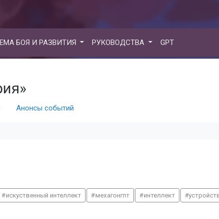
ЕМА БОЯ И РАЗВИТИЯ
РУКОВОДСТВА
GPT
рия»
я
Анонсы событий
искуственный интеллект
мехагонгпт
интеллект
устройст