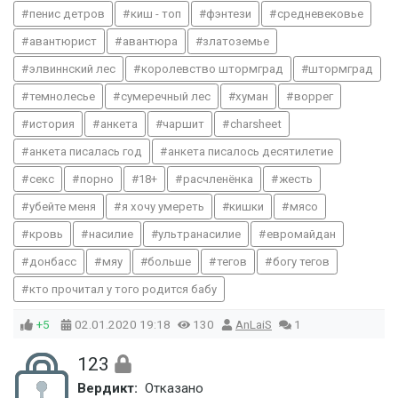
пенис детров
киш - топ
фэнтези
средневековье
авантюрист
авантюра
златоземье
элвиннский лес
королевство штормград
штормград
темнолесье
сумеречный лес
хуман
воррег
история
анкета
чаршит
charsheet
анкета писалась год
анкета писалось десятилетие
секс
порно
18+
расчленёнка
жесть
убейте меня
я хочу умереть
кишки
мясо
кровь
насилие
ультранасилие
евромайдан
донбасс
мяу
больше
тегов
богу тегов
кто прочитал у того родится бабу
+5
02.01.2020
19:18
130
AnLaiS
1
123
Вердикт:
Отказано