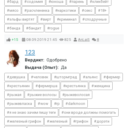
бард
содомия
юноша
парень
кликбейт
мясо
расчлененка
наркотики
секс
18+
эльфы виртят
вирт
криминал
сподручные
банда
бандит
rogue
+15
08.09.2019
21:45
825
AnLaiS
8
123
Вердикт:
Одобрено
Выдача (Опыт):
Да
девушка
человек
штормград
альянс
фермер
крестьянин
фермерша
крестьянка
женщина
рыжая
рыжие волосы
рыжеволосая
рыжевласка
wow
rp
darkmoon
я не знаю зачем пишу теги
они вроде должны помогать
железный грифон
железный
грифон
дорэти