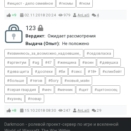
инцест - дело семейное
гномы
гном
+9
02.11.2018
20:24
979
AnLaiS
4
123
Вердикт:
Ожидает рассмотрения
Выдача (Опыт):
Не положено
извиняюсь_за_возможно_надоевшее_
седовласка
аргентум
ag
47
женщина
воин
девушка
дева щита
доспехи
би
секс
18+
кликбейт
больше
тегов
богу
новый_мэйн
серая гвардия
меч
мечник
щит
щитоносец
кузнец
повар
+8
15.10.2018
08:30
247
AnLaiS
29
Darkmoon - ролевой проект-сервер по игре и вселенной
World of Warcraft: The War Within.