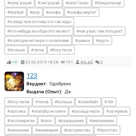
кель'дорай
син'дорай
кель'талас
бездноюзер
безбаб
вор
эльфы
эльфы виртят
я пишу теги потому-что так надо
кто-нибудь вообще это читает?
как у вас там погодка?
я сегодня ел пюре с сосисками
рамон
круто
больше
тегов
богу тегов
+4
23.06.2019
18:28
761
AnLaiS
3
123
Вердикт:
Одобрено
Выдача (Опыт):
Да
богу тегов
тегов
больше
кликбейт
18+
эротика
standby не хейти
за нашу честь
за гнумов
за гномреган
хаос
разрушение
механизмы
механизм
инженерия
сестринство
братство