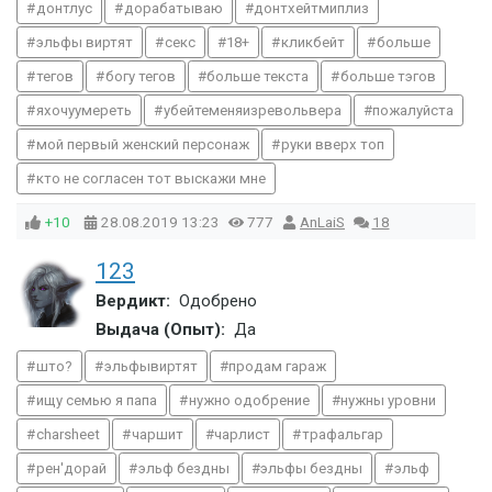
донтлус
дорабатываю
донтхейтмиплиз
эльфы виртят
секс
18+
кликбейт
больше
тегов
богу тегов
больше текста
больше тэгов
яхочуумереть
убейтеменяизревольвера
пожалуйста
мой первый женский персонаж
руки вверх топ
кто не согласен тот выскажи мне
+10
28.08.2019
13:23
777
AnLaiS
18
123
Вердикт:
Одобрено
Выдача (Опыт):
Да
што?
эльфывиртят
продам гараж
ищу семью я папа
нужно одобрение
нужны уровни
charsheet
чаршит
чарлист
трафальгар
рен'дорай
эльф бездны
эльфы бездны
эльф