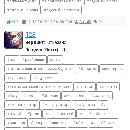
алчемист уйди
я пошутил не баньте
здесь был петя
здесь был ваня
здесь был алесей
+26
12.12.2019
14:26
568
AnLaiS
14
123
Вердикт:
Отказано
Выдача (Опыт):
Да
вор
разбойник
рога
ставьте лайк и ваша мама будет ж
боралус
кул тирас
кул-тирас
ищу семью
кто не согласен тот выскажи мне
киш топ
ария топ
богу
тегов
больше
мерзавец
красавец
импровизатор
манипулятор
искусства
а
людей
ради
не
злодей
и
добряк
лицедей
актер
лицемер
обманщик
барды