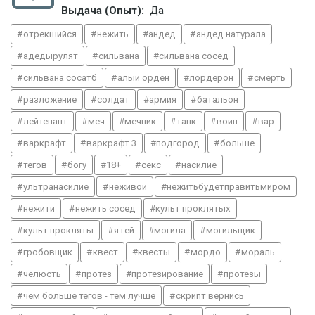
Выдача (Опыт):
Да
отрекшийся
нежить
андед
андед натурала
адедырулят
сильвана
сильвана сосед
сильвана сосатб
алый орден
лордерон
смерть
разложение
солдат
армия
батальон
лейтенант
меч
мечник
танк
воин
вар
варкрафт
варкрафт 3
подгород
больше
тегов
богу
18+
секс
насилие
ультранасилие
неживой
нежитьбудетправитьмиром
нежити
нежить сосед
культ проклятых
культ прокляты
я гей
могила
могильщик
гробовщик
квест
квесты
мордо
мораль
челюсть
протез
протезирование
протезы
чем больше тегов - тем лучше
скрипт вернись