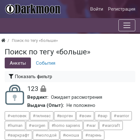
Войти
Регистрация
Поиск по тегу «больше»
Поиск по тегу «больше»
Анкеты
События
Показать фильтр
123
Вердикт:
Ожидает рассмотрения
Выдача (Опыт):
Не положено
человек
гилнеас
ворген
воин
вар
warrior
human
worgen
homo sapiens
war
warcraft
варкрафт
молодой
юноша
парень