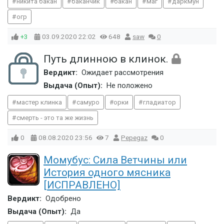
никита бакан
баканчик
бакан
маг
даркмун
огр
+3
03.09.2020
22:02
648
saw
0
Путь длинною в клинок.
Вердикт:
Ожидает рассмотрения
Выдача (Опыт):
Не положено
мастер клинка
самуро
орки
гладиатор
смерть - это та же жизнь
0
08.08.2020
23:56
7
Pepegaz
0
Момубус: Сила Ветчины или
История одного мясника
[ИСПРАВЛЕНО]
Вердикт:
Одобрено
Выдача (Опыт):
Да