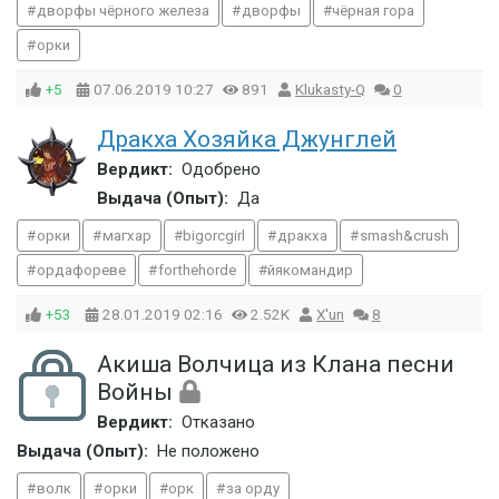
дворфы чёрного железа
дворфы
чёрная гора
орки
+5
07.06.2019
10:27
891
Klukasty-Q
0
Дракха Хозяйка Джунглей
Вердикт:
Одобрено
Выдача (Опыт):
Да
орки
магхар
bigorcgirl
дракха
smash&crush
ордафореве
forthehorde
йякомандир
+53
28.01.2019
02:16
2.52K
X'un
8
Акиша Волчица из Клана песни
Войны
Вердикт:
Отказано
Выдача (Опыт):
Не положено
волк
орки
орк
за орду