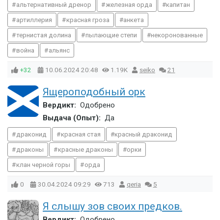
альтернативный дренор
железная орда
капитан
артиллерия
красная гроза
анкета
тернистая долина
пылающие степи
некоронованные
война
альянс
+32
10.06.2024
20:48
1.19K
seiko
21
Ящероподобный орк
Вердикт:
Одобрено
Выдача (Опыт):
Да
драконид
красная стая
красный драконид
драконы
красные драконы
орки
клан черной горы
орда
0
30.04.2024
09:29
713
qeria
5
Я слышу зов своих предков.
Вердикт:
Одобрено