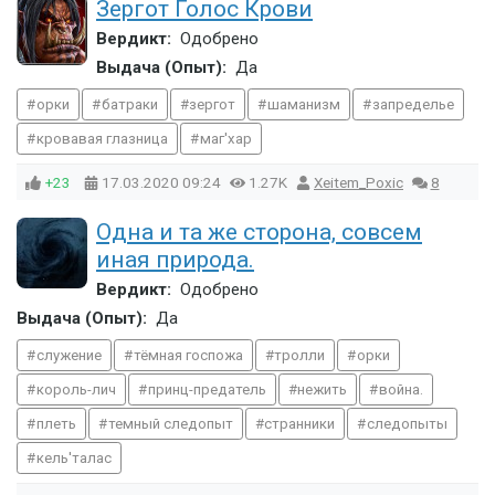
Зергот Голос Крови
Вердикт:
Одобрено
Выдача (Опыт):
Да
орки
батраки
зергот
шаманизм
запределье
кровавая глазница
маг'хар
+23
17.03.2020
09:24
1.27K
Xeitem_Poxic
8
Одна и та же сторона, совсем
иная природа.
Вердикт:
Одобрено
Выдача (Опыт):
Да
служение
тёмная госпожа
тролли
орки
король-лич
принц-предатель
нежить
война.
плеть
темный следопыт
странники
следопыты
кель'талас