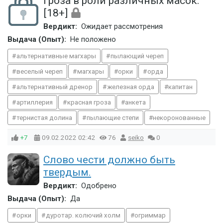
Гроза в роли различных масок.
[18+]
Вердикт:
Ожидает рассмотрения
Выдача (Опыт):
Не положено
альтернативные магхары
пылающий череп
веселый череп
магхары
орки
орда
альтернативный дренор
железная орда
капитан
артиллерия
красная гроза
анкета
тернистая долина
пылающие степи
некоронованные
+7
09.02.2022
02:42
76
seiko
0
Слово чести должно быть
твердым.
Вердикт:
Одобрено
Выдача (Опыт):
Да
орки
дуротар. колючий холм
огриммар