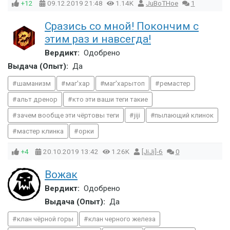
+12
09.12.2019
21:48
1.14K
JuBoTHoe
1
Сразись со мной! Покончим с
этим раз и навсегда!
Вердикт:
Одобрено
Выдача (Опыт):
Да
шаманизм
маг'хар
маг'харытоп
ремастер
альт дренор
кто эти ваши теги такие
зачем вообще эти чёртовы теги
jiji
пылающий клинок
мастер клинка
орки
+4
20.10.2019
13:42
1.26K
[JiJi]-6
0
Вожак
Вердикт:
Одобрено
Выдача (Опыт):
Да
клан чёрной горы
клан черного железа