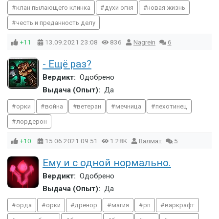
клан пылающего клинка
духи огня
новая жизнь
честь и преданность делу
+11
13.09.2021
23:08
836
Nagrein
6
- Ещё раз?
Вердикт:
Одобрено
Выдача (Опыт):
Да
орки
война
ветеран
мечница
пехотинец
лордерон
+10
15.06.2021
09:51
1.28K
Валмат
5
Ему и с одной нормально.
Вердикт:
Одобрено
Выдача (Опыт):
Да
орда
орки
дренор
магия
рп
варкрафт