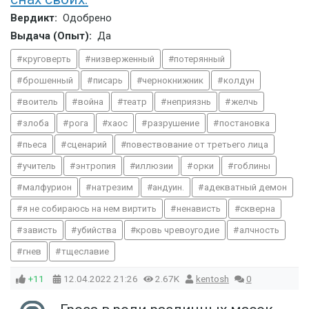
Вердикт:
Одобрено
Выдача (Опыт):
Да
круговерть
низверженный
потерянный
брошенный
писарь
чернокнижник
колдун
воитель
война
театр
неприязнь
желчь
злоба
рога
хаос
разрушение
постановка
пьеса
сценарий
повествование от третьего лица
учитель
энтропия
иллюзии
орки
гоблины
малфурион
натрезим
андуин.
адекватный демон
я не собираюсь на нем виртить
ненависть
скверна
зависть
убийства
кровь чревоугодие
алчность
гнев
тщеславие
+11
12.04.2022
21:26
2.67K
kentosh
0