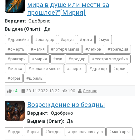
мира в душе или мести за
прошлое?"[Мирия]
Вердикт:
Одобрено
Выдача (Опыт):
Да
дренейка
экзодар
аргус
дети
муж
смерть
магия
потеря магии
легион
трагедия
рангари
мирия
лук
эредар
сестра злодейка
метка
желание мести
азерот
дренор
орки
огры
шрамы
+4
23.11.2022
13:22
190
Севрас
Возрождение из бездны
Вердикт:
Одобрено
Выдача (Опыт):
Да
орда
орки
бездна
призрачная луна
маг'хары