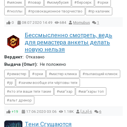
мясник
повар
момубусия
берсерк
орки
гноллы
провокационное творчество
rip калачик
0
08.07.2020
14:49
684
Momubus
1
Бессмысленно смотреть, ведь
для ремастера анкеты делать
новую нельзя
Вердикт:
Отказано
Выдача (Опыт):
Не положено
ремастер
орки
мастер клинка
пылающий клинок
jiji
зачем вообще эти чёртовы теги
кто эти ваши теги такие
маг'хар
маг'хары топ
альт дренор
+19
17.06.2020
03:06
1.18K
[JiJi]-6
6
Тени Сгущаются