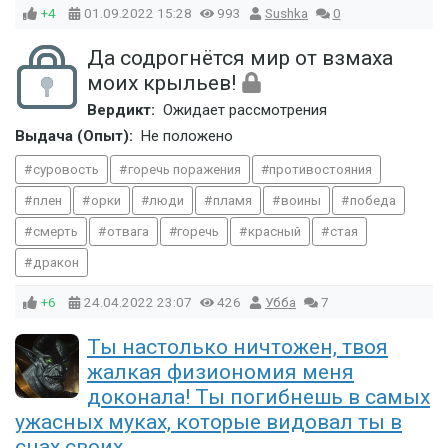
+4
01.09.2022
15:28
993
Sushka
0
Да содрогнётся мир от взмаха
моих крыльев!
Вердикт:
Ожидает рассмотрения
Выдача (Опыт):
Не положено
суровость
горечь поражения
противостояния
плен
орки
люди
пламя
воины
победа
смерть
отвага
горечь
красный
стая
дракон
+6
24.04.2022
23:07
426
Убба
7
Ты настолько ничтожен, твоя
жалкая физиономия меня
доконала! Ты погибнешь в самых
ужасных муках, которые видовал ты в
снах своих.