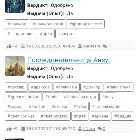
Вердикт:
Одобрено
Выдача (Опыт):
Да
араккоа
араккоа-изгой
проклятье сете
запределье
орки
азерот
+4
19.03.2020
23:58
489
IceCream
1
Последовательница Анзу.
Вердикт:
Одобрено
Выдача (Опыт):
Да
рухмар
араккоа
апекситы
дренор
пики арака
дренеи плохие
орки
железная орда
анзу
ворон
калири
птичка
тьма
тайная магия
свет солнца
свет рухмар
свет
аркана
бездна
+9
18.03.2020
21:18
720
lilNexa
0