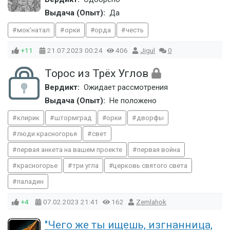
Выдача (Опыт):
Да
мок'натал
орки
орда
честь
+11
21.07.2023
00:24
406
Jigul
0
Topoc из Трёх Углов
Вердикт:
Ожидает рассмотрения
Выдача (Опыт):
Не положено
клирик
штормград
орки
дворфы
люди красногорья
свет
первая анкета на вашем проекте
первая война
красногорье
три угла
церковь святого света
паладин
+4
07.02.2023
21:41
162
Zemlahok
"Чего же ты ищешь, изгнанница,