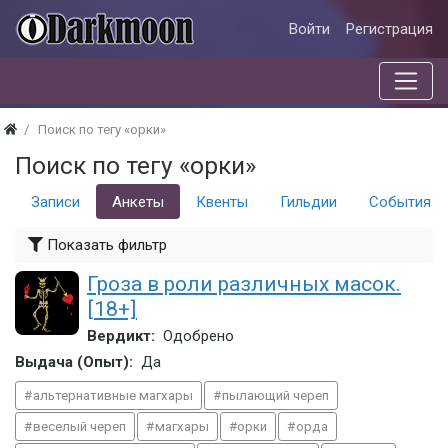
Войти
Регистрация
Поиск по тегу «орки»
Поиск по тегу «орки»
Записи
Анкеты
Квенты
Гильдии
События
Показать фильтр
Гроза в роли различных масок.
[18+]
Вердикт:
Одобрено
Выдача (Опыт):
Да
альтернативные магхары
пылающий череп
веселый череп
магхары
орки
орда