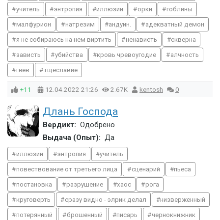
учитель
энтропия
иллюзии
орки
гоблины
малфурион
натрезим
андуин.
адекватный демон
я не собираюсь на нем виртить
ненависть
скверна
зависть
убийства
кровь чревоугодие
алчность
гнев
тщеславие
+11
12.04.2022
21:26
2.67K
kentosh
0
Длань Господа
Вердикт:
Одобрено
Выдача (Опыт):
Да
иллюзии
энтропия
учитель
повествование от третьего лица
сценарий
пьеса
постановка
разрушение
хаос
рога
круговерть
сразу видно - элрик делал
низверженный
потерянный
брошенный
писарь
чернокнижник