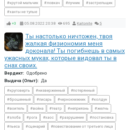
крутой мальчик
ловкач
лучник
застрельщик
ханты не тупые
+3
05.08.2022
20:38
695
Kaitonite
5
Ты настолько ничтожен, твоя
жалкая физиономия меня
доконала! Ты погибнешь в самых
ужасных муках, которые видовал ты в
снах своих.
Вердикт:
Одобрено
Выдача (Опыт):
Да
круговерть
низверженный
потерянный
брошенный
писарь
чернокнижник
колдун
воитель
война
театр
неприязнь
желчь
злоба
рога
хаос
разрушение
постановка
пьеса
сценарий
повествование от третьего лица