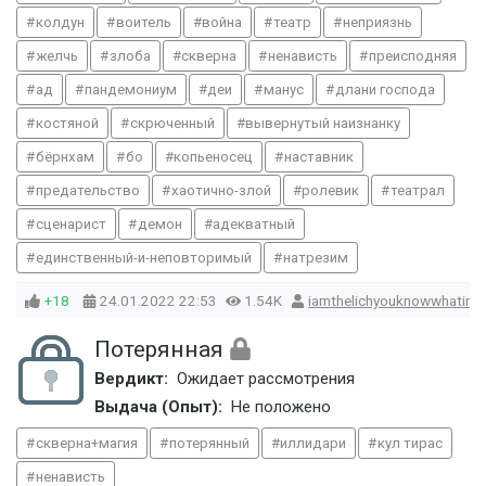
колдун
воитель
война
театр
неприязнь
желчь
злоба
скверна
ненависть
преисподняя
ад
пандемониум
деи
манус
длани господа
костяной
скрюченный
вывернутый наизнанку
бёрнхам
бо
копьеносец
наставник
предательство
хаотично-злой
ролевик
театрал
сценарист
демон
адекватный
единственный-и-неповторимый
натрезим
+18
24.01.2022
22:53
1.54K
iamthelichyouknowwhatime
Потерянная
Вердикт:
Ожидает рассмотрения
Выдача (Опыт):
Не положено
скверна+магия
потерянный
иллидари
кул тирас
ненависть