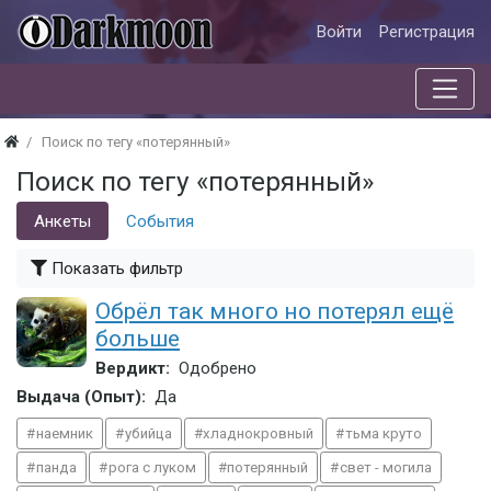
Войти
Регистрация
Поиск по тегу «потерянный»
Поиск по тегу «потерянный»
Анкеты
События
Показать фильтр
Обрёл так много но потерял ещё
больше
Вердикт:
Одобрено
Выдача (Опыт):
Да
наемник
убийца
хладнокровный
тьма круто
панда
рога с луком
потерянный
свет - могила