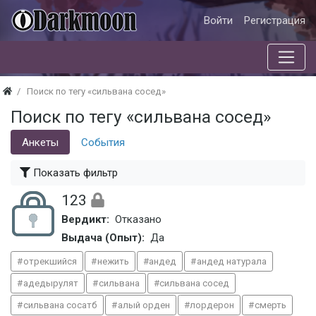
Войти
Регистрация
Поиск по тегу «сильвана сосед»
Поиск по тегу «сильвана сосед»
Анкеты
События
Показать фильтр
123
Вердикт:
Отказано
Выдача (Опыт):
Да
отрекшийся
нежить
андед
андед натурала
адедырулят
сильвана
сильвана сосед
сильвана сосатб
алый орден
лордерон
смерть