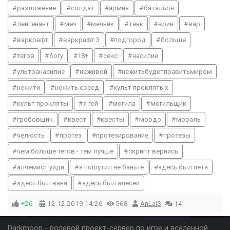
разложение
солдат
армия
батальон
лейтенант
меч
мечник
танк
воин
вар
варкрафт
варкрафт 3
подгород
больше
тегов
богу
18+
секс
насилие
ультранасилие
неживой
нежитьбудетправитьмиром
нежити
нежить сосед
культ проклятых
культ прокляты
я гей
могила
могильщик
гробовщик
квест
квесты
мордо
мораль
челюсть
протез
протезирование
протезы
чем больше тегов - тем лучше
скрипт вернись
алчемист уйди
я пошутил не баньте
здесь был петя
здесь был ваня
здесь был алесей
+26
12.12.2019
14:26
568
AnLaiS
14
Darkmoon - ролевой проект-сервер по игре и вселенной