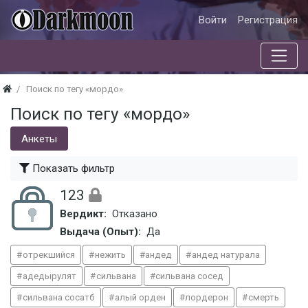
Войти
Регистрация
Поиск по тегу «мордо»
Поиск по тегу «мордо»
Анкеты
Показать фильтр
123
Вердикт:
Отказано
Выдача (Опыт):
Да
отрекшийся
нежить
андед
андед натурала
адедырулят
сильвана
сильвана сосед
сильвана сосатб
алый орден
лордерон
смерть