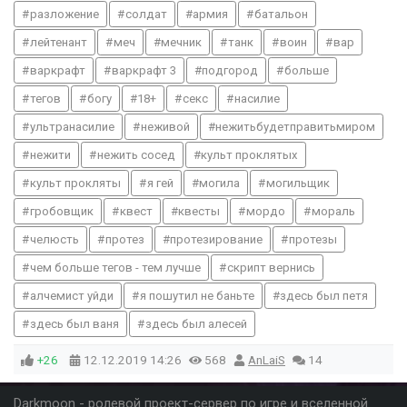
разложение
солдат
армия
батальон
лейтенант
меч
мечник
танк
воин
вар
варкрафт
варкрафт 3
подгород
больше
тегов
богу
18+
секс
насилие
ультранасилие
неживой
нежитьбудетправитьмиром
нежити
нежить сосед
культ проклятых
культ прокляты
я гей
могила
могильщик
гробовщик
квест
квесты
мордо
мораль
челюсть
протез
протезирование
протезы
чем больше тегов - тем лучше
скрипт вернись
алчемист уйди
я пошутил не баньте
здесь был петя
здесь был ваня
здесь был алесей
+26
12.12.2019
14:26
568
AnLaiS
14
Darkmoon - ролевой проект-сервер по игре и вселенной