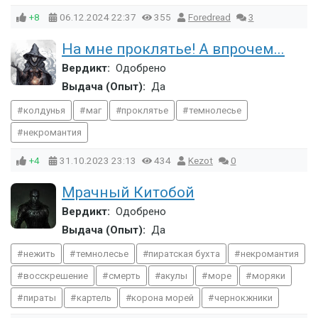
+8
06.12.2024
22:37
355
Foredread
3
На мне проклятье! А впрочем...
Вердикт:
Одобрено
Выдача (Опыт):
Да
колдунья
маг
проклятье
темнолесье
некромантия
+4
31.10.2023
23:13
434
Kezot
0
Мрачный Китобой
Вердикт:
Одобрено
Выдача (Опыт):
Да
нежить
темнолесье
пиратская бухта
некромантия
восскрешение
смерть
акулы
море
моряки
пираты
картель
корона морей
чернокжники