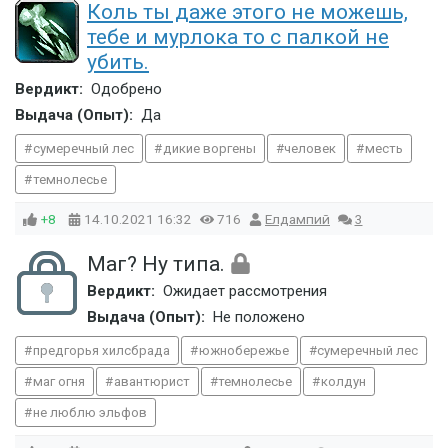
Коль ты даже этого не можешь,
тебе и мурлока то с палкой не
убить.
Вердикт:
Одобрено
Выдача (Опыт):
Да
сумеречный лес
дикие воргены
человек
месть
темнолесье
+8
14.10.2021
16:32
716
Елдампий
3
Маг? Ну типа.
Вердикт:
Ожидает рассмотрения
Выдача (Опыт):
Не положено
предгорья хилсбрада
южнобережье
сумеречный лес
маг огня
авантюрист
темнолесье
колдун
не люблю эльфов