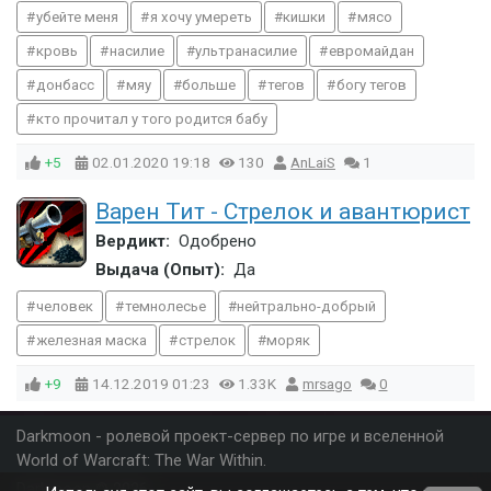
убейте меня
я хочу умереть
кишки
мясо
кровь
насилие
ультранасилие
евромайдан
донбасс
мяу
больше
тегов
богу тегов
кто прочитал у того родится бабу
+5
02.01.2020
19:18
130
AnLaiS
1
Варен Тит - Стрелок и авантюрист
Вердикт:
Одобрено
Выдача (Опыт):
Да
человек
темнолесье
нейтрально-добрый
железная маска
стрелок
моряк
+9
14.12.2019
01:23
1.33K
mrsago
0
Darkmoon - ролевой проект-сервер по игре и вселенной
World of Warcraft: The War Within.
Darkmoon
© 2026