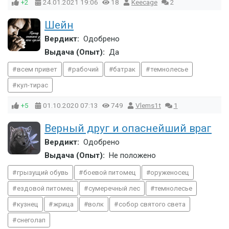
+2
24.01.2021
19:06
18
Keecage
2
Шейн
Вердикт:
Одобрено
Выдача (Опыт):
Да
всем привет
рабочий
батрак
темнолесье
кул-тирас
+5
01.10.2020
07:13
749
Vlems1t
1
Верный друг и опаснейший враг
Вердикт:
Одобрено
Выдача (Опыт):
Не положено
грызущий обувь
боевой питомец
оруженосец
ездовой питомец
сумеречный лес
темнолесье
кузнец
жрица
волк
собор святого света
снеголап