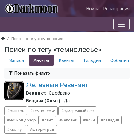
Войти
Регистрация
Поиск по тегу «темнолесье»
Поиск по тегу «темнолесье»
Записи
Анкеты
Квенты
Гильдии
События
Показать фильтр
Железный Ревенант
Вердикт:
Одобрено
Выдача (Опыт):
Да
рыцарь
темнолесье
сумеречный лес
ночной дозор
свет
человек
воин
паладин
молчун
штормград