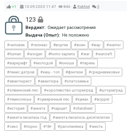
+1
10.09.2020
11:47
846
Rekhiel
5
123
Вердикт:
Ожидает рассмотрения
Выдача (Опыт):
Не положено
человек
гилнеас
ворген
воин
вар
warrior
human
worgen
homo sapiens
war
warcraft
варкрафт
молодой
юноша
парень
пенис детров
киш - топ
фэнтези
средневековье
авантюрист
авантюра
златоземье
элвиннский лес
королевство штормград
штормград
темнолесье
сумеречный лес
хуман
воррег
история
анкета
чаршит
charsheet
анкета писалась год
анкета писалось десятилетие
секс
порно
18+
расчленёнка
жесть