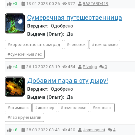
+3
13.01.2023
00:26
377
BASTARD419
Сумеречная путешественница
Вердикт:
Одобрено
Выдача (Опыт):
Да
королевство штормград
человек
темнолесье
сумеречный лес
+4
26.10.2022
03:19
454
Pivolga
0
Добавим пара в эту дыру!
Вердикт:
Одобрено
Выдача (Опыт):
Да
стимпанк
инженер
темнолесье
имплант
пар круче магии
+8
28.09.2022
03:43
420
Jormungunt
4