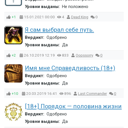
Уровни выданы:
Не положено
+1
15.01.2021
00:00
4
Dead King
0
Я сам выбрал себе путь.
Вердикт:
Одобрено
Уровни выданы:
Да
+2
26.10.2019
12:19
833
Oopssorry
0
Имя мне Справедливость (18+)
Вердикт:
Одобрено
Уровни выданы:
Да
+10
20.03.2019
16:41
896
Last Commander
0
[18+] Порядок — половина жизни
Вердикт:
Одобрено
Уровни выданы:
Да