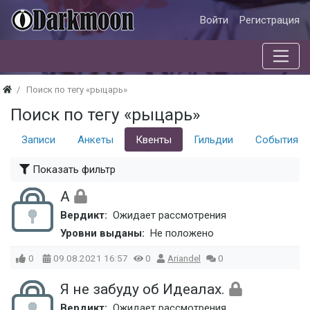
Войти
Регистрация
Поиск по тегу «рыцарь»
Поиск по тегу «рыцарь»
Записи
Анкеты
Квенты
Гильдии
События
Показать фильтр
А
Вердикт:
Ожидает рассмотрения
Уровни выданы:
Не положено
0
09.08.2021
16:57
0
Ariandel
0
Я не забуду об Идеалах.
Вердикт:
Ожидает рассмотрения