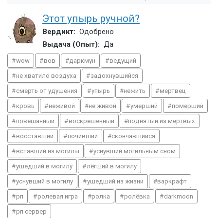
Этот упырь ручной?
Вердикт:
Одобрено
Выдача (Опыт):
Да
wow
вов
даркмун
ведущий
не хватило воздуха
задохнувшийся
смерть от удушения
упырь
нежить
мертвец
кровь
неживой
не живой
умерший
померший
повешанный
воскрешённый
поднятый из мёртвых
восставший
почивший
скончавшийся
вставший из могилы
уснувший могильным сном
ушедший в могилу
лёгший в могилу
уснувший в могилу
ушедший из жизни
варкрафт
рп
ролевая игра
ролка
ролёвка
darkmoon
рп сервер