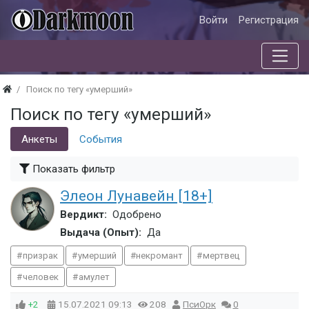
Войти
Регистрация
Поиск по тегу «умерший»
Поиск по тегу «умерший»
Анкеты
События
Показать фильтр
Элеон Лунавейн [18+]
Вердикт:
Одобрено
Выдача (Опыт):
Да
призрак
умерший
некромант
мертвец
человек
амулет
+2
15.07.2021
09:13
208
ПсиОрк
0