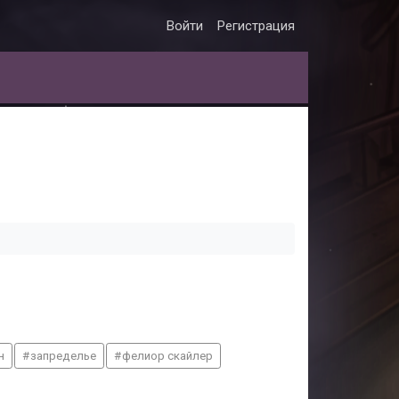
Войти
Регистрация
н
запределье
фелиор скайлер