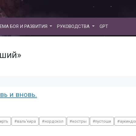
ЕМА БОЯ И РАЗВИТИЯ
РУКОВОДСТВА
GPT
вший»
вь и вновь.
ерть
валь'кира
нордскол
костры
пустоши
аукиндо