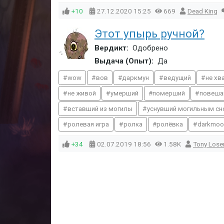
+10
27.12.2020
15:25
669
Dead King
Этот упырь ручной?
Вердикт:
Одобрено
Выдача (Опыт):
Да
wow
вов
даркмун
ведущий
не хв
не живой
умерший
померший
повеша
вставший из могилы
уснувший могильным сн
ролевая игра
ролка
ролёвка
darkmoo
+34
02.07.2019
18:56
1.58K
Tony Lose