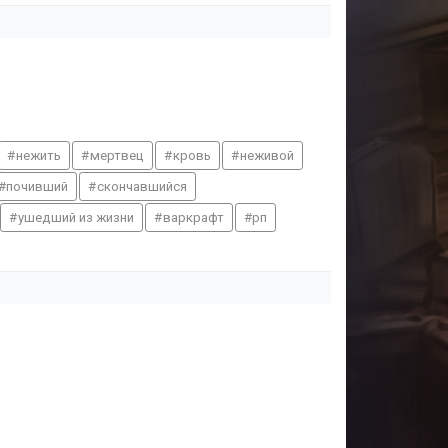
нежить
мертвец
кровь
неживой
почивший
скончавшийся
ушедший из жизни
варкрафт
рп