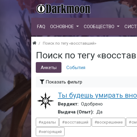
FAQ
ОСНОВНОЕ
СООБЩЕСТВО
СИСТ
Поиск по тегу «восставший»
Поиск по тегу «восста
Анкеты
События
Показать фильтр
Ты будешь умирать вно
Вердикт:
Одобрено
Выдача (Опыт):
Да
идеалы
восставший
воскрешение
см
негорящий