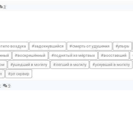
3
атило воздуха
задохнувшийся
смерть от удушения
упырь
нный
воскрешённый
поднятый из мёртвых
восставший
ом
ушедший в могилу
лёгший в могилу
уснувший в могилу
n
рп сервер
r
9