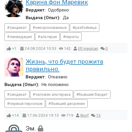
Карина фон Маревик
Вердикт:
Одобрено
Выдача (Опыт):
Да
синдикат
некоронованные
разбойница
ликвидация
альтерак
пираты
+1
24.08.2024
10:33
142
Elf magican
0
Жизнь, что будет прожита
правильно.
Вердикт:
Отказано
Выдача (Опыт):
Не положено
синдикат
человек альтерака
бывший бандит
первый персонаж
бывший дворянин
+14
17.06.2024
19:13
719
Biorf
13
Эм.