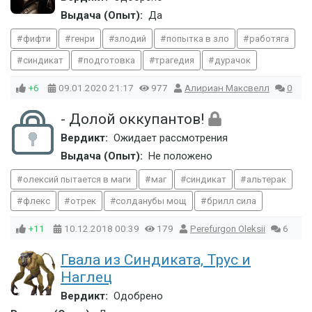
Выдача (Опыт):
Да
фифти
генри
злодий
попытка в зло
работяга
синдикат
подготовка
трагедия
дурачок
+6
09.01.2020
21:17
977
Алириан Максвелл
0
- Долой оккупантов!
Вердикт:
Ожидает рассмотрения
Выдача (Опыт):
Не положено
олексий пытается в маги
маг
синдикат
альтерак
флекс
отрек
солданубы мощ
брилл сила
+11
10.12.2018
00:39
179
Perefurgon Oleksii
6
Гвала из Синдиката, Трус и
Наглец
Вердикт:
Одобрено