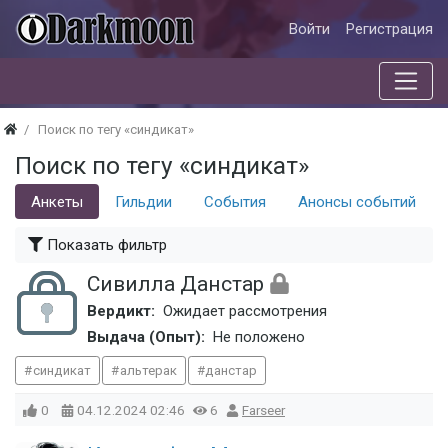
Войти
Регистрация
Поиск по тегу «синдикат»
Поиск по тегу «синдикат»
Анкеты
Гильдии
События
Анонсы событий
Показать фильтр
Сивилла Данстар
Вердикт:
Ожидает рассмотрения
Выдача (Опыт):
Не положено
синдикат
альтерак
данстар
0
04.12.2024
02:46
6
Farseer