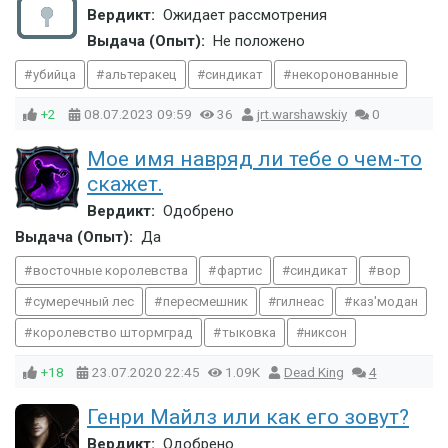
Вердикт:
Ожидает рассмотрения
Выдача (Опыт):
Не положено
убийца
альтеракец
синдикат
некоронованные
+2
08.07.2023
09:59
36
jrt.warshawskiy
0
Мое имя навряд ли тебе о чем-то
скажет.
Вердикт:
Одобрено
Выдача (Опыт):
Да
восточные королевства
фартис
синдикат
вор
сумеречный лес
пересмешник
гилнеас
каз'модан
королевство штормград
тыковка
никсон
+18
23.07.2020
22:45
1.09K
Dead King
4
Генри Майлз или как его зовут?
Вердикт:
Одобрено