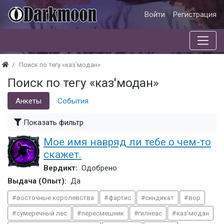
Войти
Регистрация
Поиск по тегу «каз'модан»
Поиск по тегу «каз'модан»
Анкеты
События
Показать фильтр
Мое имя навряд ли тебе о чем-то
скажет.
Вердикт:
Одобрено
Выдача (Опыт):
Да
восточные королевства
фартис
синдикат
вор
сумеречный лес
пересмешник
гилнеас
каз'модан