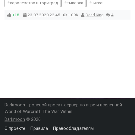
королевство штормград
тыковка
никсон
+18
23.07.2020
22:45
1.09K
Dead King
4
Darkmoon - ролевой проект-сервер по игре и вселенной
World of Warcraft: The War Within.
Darkmoon
© 2026
О проекте
Правила
Правообладателям