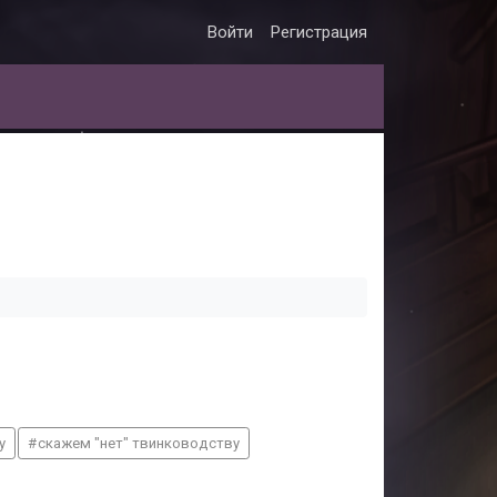
Войти
Регистрация
у
скажем "нет" твинководству