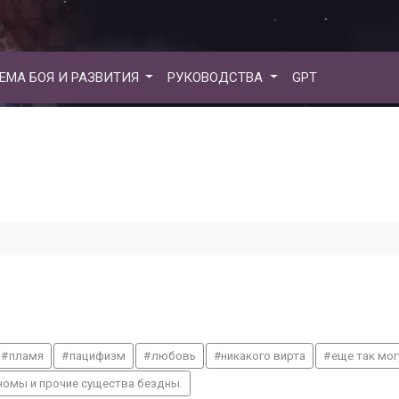
ЕМА БОЯ И РАЗВИТИЯ
РУКОВОДСТВА
GPT
пламя
пацифизм
любовь
никакого вирта
еще так мог
номы и прочие существа бездны.