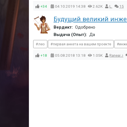
+34
04.10.2019
14:38
2.62K
L.
15
Будущий великий инжен
Вердикт:
Одобрено
Выдача (Опыт):
Да
лео
первая анкета на вашем проекте
инж
+18
05.08.2018
13:18
1.05K
Raneai ♪