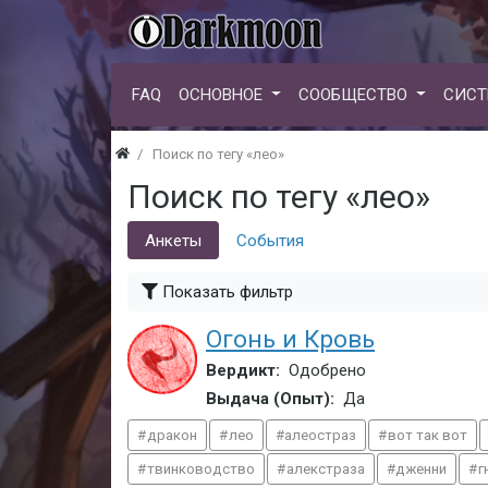
FAQ
ОСНОВНОЕ
СООБЩЕСТВО
СИСТ
Поиск по тегу «лео»
Поиск по тегу «лео»
Анкеты
События
Показать фильтр
Огонь и Кровь
Вердикт:
Одобрено
Выдача (Опыт):
Да
дракон
лео
алеостраз
вот так вот
твинководство
алекстраза
дженни
г