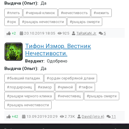
Выдача (Опыт):
Да
плеть
черный клинок
нечестивость
нежить
орк
рыцарь нечестивости
рыцарь смерти
+2
20.10.2019
18:05
925
TaRaKaN Jr.
5
Тифон Измор. Вестник
Нечестивости.
Вердикт:
Одобрено
Выдача (Опыт):
Да
бывший паладин.
орден серебряной длани
лордеронец
измор
чумной
тифон
рыцари черного клинка
нечестивец
рыцарь смерти
рыцарь нечестивости
+42
13.09.2019
20:29
2.73K
David (это я)
11