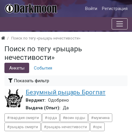
Войти
Регистрация
Поиск по тегу «рыцарь нечестивости»
Поиск по тегу «рыцарь
нечестивости»
Анкеты
События
Показать фильтр
Безумный рыцарь Брогпат
Вердикт:
Одобрено
Выдача (Опыт):
Да
гвардия смерти
орда
воин орды
мужчина
рыцарь смерти
рыцарь нечестивости
орк