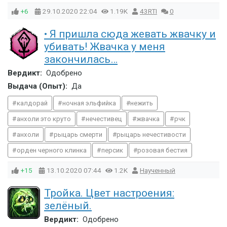
+6
29.10.2020
22:04
1.19K
43RTI
0
• Я пришла сюда жевать жвачку и
убивать! Жвачка у меня
закончилась…
Вердикт:
Одобрено
Выдача (Опыт):
Да
калдорай
ночная эльфийка
нежить
анхоли это круто
нечестивец
жвачка
рчк
анхоли
рыцарь смерти
рыцарь нечестивости
орден черного клинка
персик
розовая бестия
+15
13.10.2020
07:44
1.2K
Наученный
Тройка. Цвет настроения:
зелёный.
Вердикт:
Одобрено