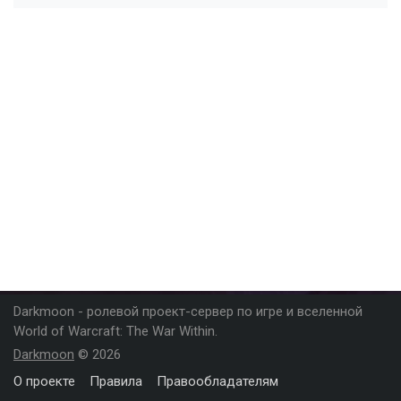
Darkmoon - ролевой проект-сервер по игре и вселенной
World of Warcraft: The War Within.
Darkmoon
© 2026
О проекте
Правила
Правообладателям