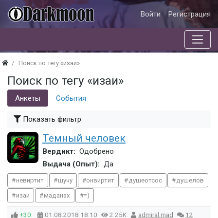
Войти
Регистрация
Поиск по тегу «изаи»
Поиск по тегу «изаи»
Анкеты
События
Показать фильтр
Темный человек
Вердикт:
Одобрено
Выдача (Опыт):
Да
невиртит
шучу
онвиртит
душеотсос
душелов
изаи
маданах
=)
+30
01.08.2018
18:10
2.25K
admiral.mad
12