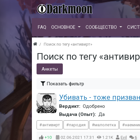
FAQ
ОСНОВНОЕ
СООБЩЕСТВО
СИСТ
Поиск по тегу «антивирт»
Поиск по тегу «антивир
Анкеты
Показать фильтр
Убивать - тоже призва
Вердикт:
Одобрено
Выдача (Опыт):
Да
антивирт
пародия
малолетка
наемни
+10
02.06.2021
17:31
1.21K
Evil
6