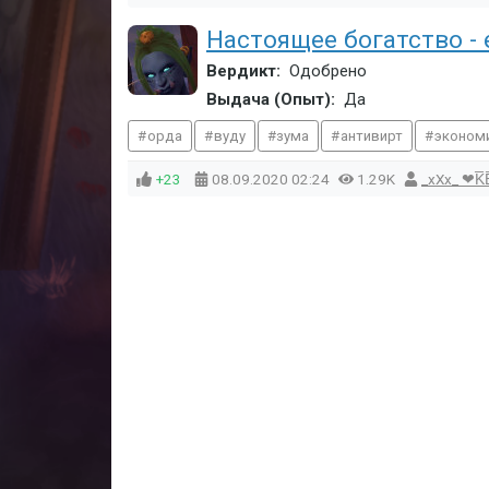
Настоящее богатство - 
Вердикт:
Одобрено
Выдача (Опыт):
Да
орда
вуду
зума
антивирт
эконом
+23
08.09.2020
02:24
1.29K
_хХх_ ❤K̅