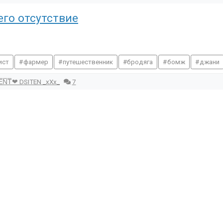
его отсутствие
ист
фармер
путешественник
бродяга
бомж
джани
E̅N̅T̅❤ DSITEN _хХх_
7