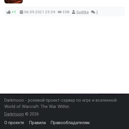
+1
06.09.2021
23:39
358
Sushka
1
Darkmoon - ролевой проект-сервер по игре и вселенной
World of Warcraft: The War Within.
Darkmoon
© 2026
О проекте
Правила
Правообладателям