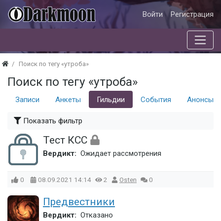
Войти
Регистрация
Поиск по тегу «утроба»
Поиск по тегу «утроба»
Записи
Анкеты
Гильдии
События
Анонсы с
Показать фильтр
Тест КСС
Вердикт:
Ожидает рассмотрения
0
08.09.2021
14:14
2
Osten
0
Предвестники
Вердикт:
Отказано