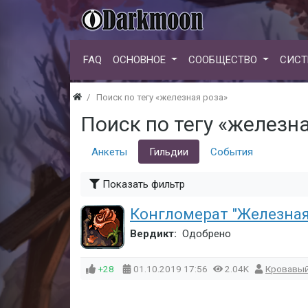
FAQ
ОСНОВНОЕ
СООБЩЕСТВО
СИСТ
Поиск по тегу «железная роза»
Поиск по тегу «железн
Анкеты
Гильдии
События
Показать фильтр
Конгломерат "Железная
Вердикт:
Одобрено
+28
01.10.2019
17:56
2.04K
Кровавый