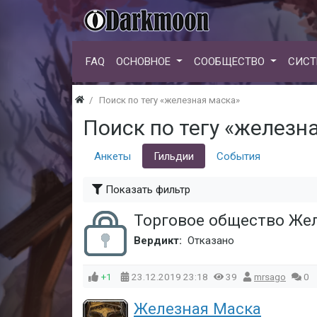
FAQ
ОСНОВНОЕ
СООБЩЕСТВО
СИСТ
Поиск по тегу «железная маска»
Поиск по тегу «железн
Анкеты
Гильдии
События
Показать фильтр
Торговое общество Же
Вердикт:
Отказано
+1
23.12.2019
23:18
39
mrsago
0
Железная Маска