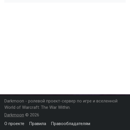
Darkmoon - ролевой проект-сервер по игре и вселенной
World of Warcraft: The War Within.
Darkmoon
© 2026
О проекте
Правила
Правообладателям