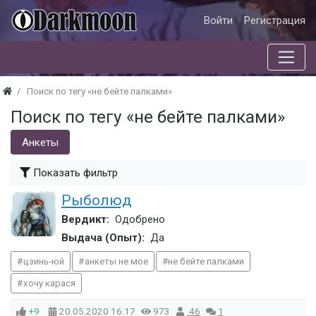
Войти
Регистрация
Поиск по тегу «не бейте палками»
Поиск по тегу «не бейте палками»
Анкеты
Показать фильтр
Рыболюд
Вердикт:
Одобрено
Выдача (Опыт):
Да
цзинь-юй
анкеты не мое
не бейте палками
хочу карася
+9
20.05.2020
16:17
973
.46
1