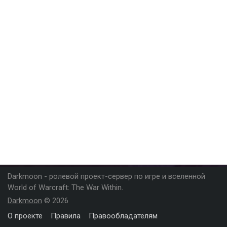
Darkmoon - ролевой проект-сервер по игре и вселенной
World of Warcraft: The War Within.
Darkmoon
© 2026
О проекте
Правила
Правообладателям