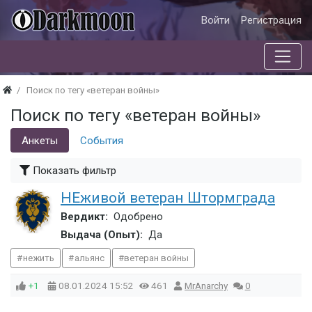
Войти
Регистрация
Поиск по тегу «ветеран войны»
Поиск по тегу «ветеран войны»
Анкеты
События
Показать фильтр
НЕживой ветеран Штормграда
Вердикт:
Одобрено
Выдача (Опыт):
Да
нежить
альянс
ветеран войны
+1
08.01.2024
15:52
461
MrAnarchy
0