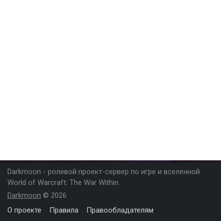
Darkmoon - ролевой проект-сервер по игре и вселенной
World of Warcraft: The War Within.
Darkmoon
© 2026
О проекте
Правила
Правообладателям