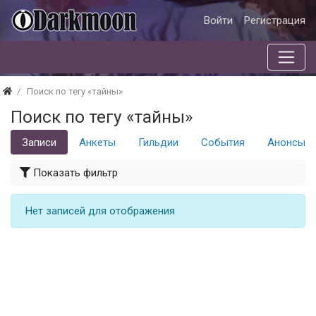
Войти
Регистрация
Поиск по тегу «тайны»
Поиск по тегу «тайны»
Записи
Анкеты
Гильдии
События
Анонсы с
Показать фильтр
Нет записей для отображения