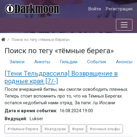
Войти
Регистрация
Поиск по тегу «тёмные берега»
Поиск по тегу «тёмные берега»
Записи
Анкеты
Гильдии
События
Анонсы с
[Тени Тельдрассила] Возвращение в
родные края [7/-]
После вчерашней битвы, мы смогли освободить пленных.
Теперь стоит вспомнить про то, что на Тёмных Берегах
остался недобитый нами отряд. За пати: /ш Иосани
Дата и время события:
16.08.2024
19:00
Ведущий:
Lukser
тёмные берега
калдораи
орки
ночные эльфы