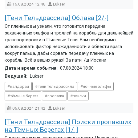
16.08.2024
12:48
Lukser
[Тени Тельдрассила] Облава [2/-]
От пленных вы узнали, что готовится передача
захваченных эльфов и троллей на корабль для дальнейшей
транспортировки в Пылевые Топи. Вам необходимо
использовать фактор неожиданности и обвести врага
вокруг пальца, дабы сорвать передачу пленных на
корабль. Всё в ваших руках! За пати: /ш Иосани
Дата и время события:
07.08.2024
18:00
Ведущий:
Lukser
калдораи
тени тельдрассила
ночные эльфы
тёмные берега
пропажа
поиски
06.08.2024
21:42
Lukser
[Тени Тельдрассила] Поиски пропавших
на Тёмных Берегах [1/-]