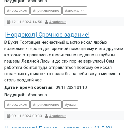
Ведущий:
Abarionus
нордскол
приключение
аномалия
12.11.2024
14:50
Abarionus
[Нордскол] Срочное задание!
В Бухте Торговцев несчастный шахтер искал любых
возможных героев для срочной помощи ему и его друзьям
которые отправились относительно недавно в глубины
пещеры Ледяной Лисы и до сих пор не вернулись! Сам
работяга боится туда отправляться поэтому он искал
отважных путников что взяли бы на себя такую миссию в
столь поздний час.
Дата и время события:
09.11.2024
01:10
Ведущий:
Abarionus
нордскол
приключение
ужас
09.11.2024
00:33
Abarionus