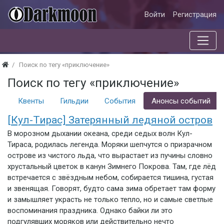
Войти
Регистрация
Поиск по тегу «приключение»
Поиск по тегу «приключение»
ы
Квенты
Гильдии
События
Анонсы событий
[Кул-Тирас] Затерянный ледяной остров
В морозном дыхании океана, среди седых волн Кул-
Тираса, родилась легенда. Моряки шепчутся о призрачном
острове из чистого льда, что вырастает из пучины словно
хрустальный цветок в канун Зимнего Покрова. Там, где лёд
встречается с звёздным небом, собирается тишина, густая
и звенящая. Говорят, будто сама зима обретает там форму
и замышляет украсть не только тепло, но и самые светлые
воспоминания праздника. Однако байки ли это
подгулявших моряков или действительно нечто