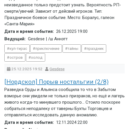
неизведанное только предстоит узнать. Вероятность РП-
смерти/увечий: Зависит от дейсвий игроков. Тип:
Праздничное боевое событие. Место: Боралус, галеон
«Санта-Мария»
Дата и время события:
26.12.2025
19:00
Ведущий:
Gesdese | /ш Аннэтт
кул-тирас
приключение
тайны
праздник
остров
холод
25.12.2025
19:52
Gesdese
[Нордскол] Порыв ностальгии (2/8)
Разведка Орды и Альянса сообщила то что в Забытом
взморье они увидели не только призраков, но ещё и лагерь
живого когда-то минувшего прошлого… Стоило поскорее
собраться неподалеку от таверны Бухты Торговцев и
отправляться исследовать данную аномалию.
Дата и время события:
12.11.2024
22:00