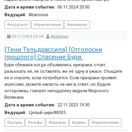
Дата и время события:
06.11.2024
20:00
Ведущий:
Abarionus
нордскол
приключение
аномалия
05.11.2024
23:34
Abarionus
[Тени Тельдрассила] [Отголоски
прошлого] Спасение Бури.
Буря сбежала когда объявились призраки, стоит
разыскать её, не оставлять же её одну в ужасе. Отыщите
её и спасите, если потребуется. Если призраки проявят
агрессию, можете напасть на них в ответ, но будьте
осторожны, говорят неподалёку видели Морского
Великана.
Дата и время события:
22.11.2023
19:30
Ведущий:
Целый цирк#8305
азсуна
эльфы
призрак
руины
приключение