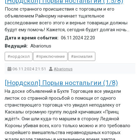
[Нордскол] Порыв ностальгии (1.5/8)
После странного происшествия с торговцем и его
объявлением Райнорму начинает тщательное
расследование всего этого и верные товарищи должны
будут ему помочь! Кажется, сегодня будет долгая ночь…
Дата и время события:
06.11.2024
22:20
Ведущий:
Abarionus
нордскол
приключение
аномалия
06.11.2024
21:51
Abarionus
[Нордскол] Порыв ностальгии (1/8)
На доске объявлений в Бухте Торговцев все увидели
листок со странной просьбой о помощи от одного
странствующего торговца что увидел неподалеку от
Каскалы огромную группу людей кричавших «Принц
ждёт!». Они шли куда-то маршем в сторону Ледяной
Короны убивая всех, кого только можно и это требовало
скорейшего вмешательства неравнодушных которых
ждали возле таверны в назначенное время завтра.