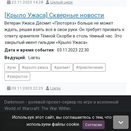
22.11.2023
14:28
Целый цирк
[Крыло Ужаса] Скверные новости
Ветеран Ужаса Десмит «Плоторез» больше не может
ждать, решая взять всё в свои руки. Он требует призвать к
ответу хранителя Тёмной Скорби в столь тёмный час. Это
закрытый ивент гильдии «Крыло Ужаса».
Дата и время события:
03.11.2023
22:30
Ведущий:
Liarsu
рчк
крыло ужаса
десмит
приключение
закрытое
03.11.2023
22:23
Liarsu
Darkmoon - ролевой проект-сервер по игре и вселенной
World of Warcraft: The War Within.
Darkmoon
© 2026
Используя этот сайт, вы соглашаетесь с тем, что мы
используем файлы cookie.
О проекте
Правила
Правообладателям
Согласен