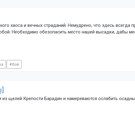
ного хаоса и вечных страданий. Немудрено, что здесь всегда 
 собой. Необходимо обезопасить место нашей высадки, дабы м
ка
бой
ы]
и из щелей Крепости Барадин и намереваются ослабить осадны