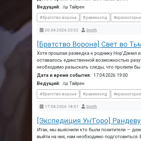
Ведущий:
/ш Тайрен
братство ворона
равенхолд
красногорь
20.04.2026
20:32
Smith
[Братство Ворона] Свет во Тьм
Хотя прошлая разведка к роднику Нор'Данил 
оставалось единственной возможностью разуз
необходимо разыскать следы, что пролили бы с
Дата и время события:
17.04.2026
19:00
Ведущий:
/ш Тайрен
братство ворона
равенхолд
красногорь
17.04.2026
18:51
Smith
[Экспедиция Ун'Горо] Рандеву
Итак, мы выяснили кто были похитители — дем
выйти на них, нам необходимо подготовиться. 