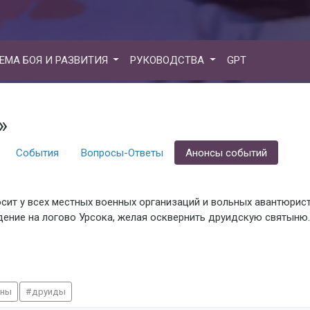
ЕМА БОЯ И РАЗВИТИЯ
РУКОВОДСТВА
GPT
»
События
Вопросы-Ответы
Анонсы событий
осит у всех местных военных организаций и вольных авантюри
дение на логово Урсока, желая осквернить друидскую святыню
оны
друиды