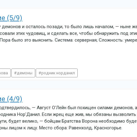
е (5/9)
у демонов и осталось позади, то было лишь началом, — ныне ж
есовали этих чудовищ, и сделать все, чтобы обнаружить под э
Пора было это выяснить. Система: серверная; Сложность: умере
рова
демоны
родник норданил
е (4/9)
подтвердилось, — Август О'Лейн был похищен силами демонов, а
родника Нор'Данил. Если жрец еще жив, мы обязаны вызволить 
пути, будет велико, — бойцам Братства Ворона необходимо буд
ны лицом к лицу. Место сбора: Равенхолд, Красногорье.