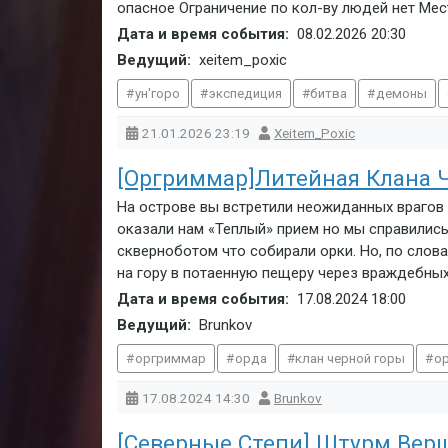
опасное Ограничение по кол-ву людей нет Мес
Дата и время события:
08.02.2026
20:30
Ведущий:
xeitem_poxic
ун'горо
экспедиция
битва
демоны
21.01.2026
23:19
Xeitem_Poxic
[Оргриммар]Литейная Клана 
На острове вы встретили неожиданных врагов 
оказали нам «Теплый» прием но мы справились
скверноботом что собирали орки. Но, по слова
на гору в потаенную пещеру через враждебных
Дата и время события:
17.08.2024
18:00
Ведущий:
Brunkov
оргриммар
орда
клан черной горы
о
17.08.2024
14:30
Brunkov
[Северные Степи] Штурм Вер