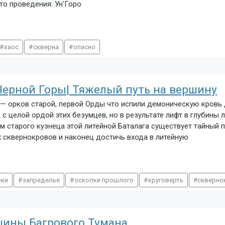
то проведения: Ун'Горо
хаос
скверна
опасно
Черной Горы| Тяжелый путь на вершину
— орков старой, первой Орды что испили демоническую кровь 
 с целой ордой этих безумцев, но в результате лифт в глубины
м старого кузнеца этой литейной Баталага существует тайный п
 сквернокровов и наконец достичь входа в литейную
рки
запределье
осколки прошлого
круговерть
скверно
шины Багрового Тумана