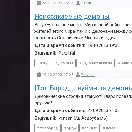
24.11.2023
16:14
Liarsu
Неиссякаемые демоны
Аргус — опасное место. Мир вечной войны, веч
жителей этого мира, так и с демонами между
опасность Ограничение: Члены гильдии
Дата и время события:
19.10.2023
19:00
Ведущий:
Parz1fal
аргус
демоны
ордо механикум
очист
19.10.2023
17:25
Parz1fal
[Тол Барад][Неуёмные демон
Демонические отродья атакуют! Твари полезл
оружию!
Дата и время события:
27.09.2023
21:00
Ведущий:
vensan (/ш Асдрубаэль)
толбарад
орда
альянс
демоны