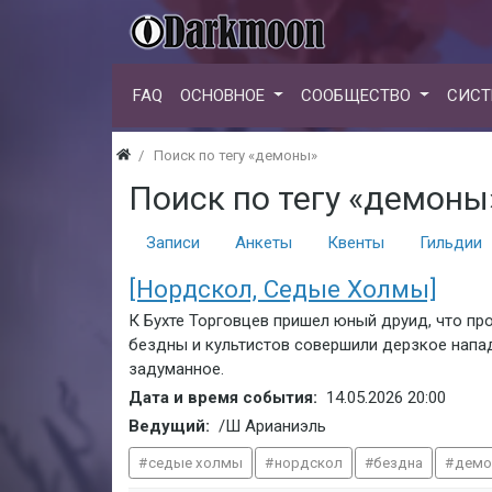
FAQ
ОСНОВНОЕ
СООБЩЕСТВО
СИСТ
Поиск по тегу «демоны»
Поиск по тегу «демоны
Записи
Анкеты
Квенты
Гильдии
[Нордскол, Седые Холмы]
К Бухте Торговцев пришел юный друид, что пр
бездны и культистов совершили дерзкое напа
задуманное.
Дата и время события:
14.05.2026
20:00
Ведущий:
/Ш Арианиэль
седые холмы
нордскол
бездна
дем