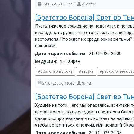
14.05.2026
17:29
dlIestor
[Братство Ворона] Свет во Тьм
Пусть тяжелое сражение на подступах к логов
исследовать руины, что столь сильно заинтер
настоятеля. Что ждет их среди вековой тьмы? 
союзники.
Дата и время события:
21.04.2026
20:00
Ведущий:
/ш Тайрен
братство ворона
азсуна
расколотые ост
21.04.2026
19:45
Smith
[Братство Ворона] Свет во Тьм
Худшее из того, чего мы опасались, все-таки 
проследовать по их следам в предгорья близ 
однако сопротивление, что встанет на нашем 
чтобы встретиться с полчищами исчадий Сквер
Дата и время события:
20.04.2026
20:35