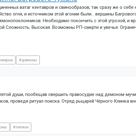
иненных ватаг кентавров и свинообразов, так сразу же о себе
йство огня, и источником этой агонии были… вершины Багровог
монопоклонников. Необходимо покончить с этой угрозой, и вр
ой Сложность: Высокая. Возможны РП-смерти и увечья. Огранич
кверна
демоны
лятой души, пообещав свершить правосудие над демоном-мучит
ков, проведя ритуал поиска. Отряд рыцарей Чёрного Клинка вн
оны
легион