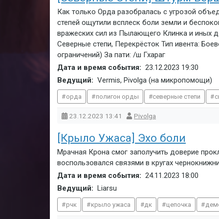
Как только Орда разобралась с угрозой объед
степей ощутили всплеск боли земли и беспоко
вражеских сил из Пылающего Клинка и иных де
Северные степи, Перекрёсток Тип ивента: Боев
ограничений) За пати: /ш Гхараг
Дата и время события:
23.12.2023
19:30
Ведущий:
Vermis, Pivolga (на микропомощи)
орда
полигон орды
северные степи
с
23.12.2023
13:41
Pivolga
[Крыло Ужаса] Эхо боли
Мрачная Крона смог заполучить доверие прок
воспользовался связями в кругах чернокнижни
Дата и время события:
24.11.2023
18:00
Ведущий:
Liarsu
рчк
крыло ужаса
дк
цепочка
дем