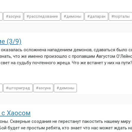
е
азсуна
расследование
демоны
даларан
порталы
е (3/9)
и оказалась осложнена нападением демонов, сдаваться было с
нать, что же именно произошло с пропавшим Августом О'Лейно
вет на судьбу почтенного жреца. Что же встанет у них на пути
е
штормград
азсуна
демоны
 с Хаосом
оны. Скверные создания не перестанут пакостить нашему миру 
Бой будет не простым ребята, кто знает что нас может ждать н