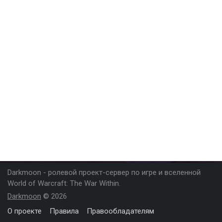
Darkmoon - ролевой проект-сервер по игре и вселенной
World of Warcraft: The War Within.
Darkmoon
© 2026
О проекте
Правила
Правообладателям