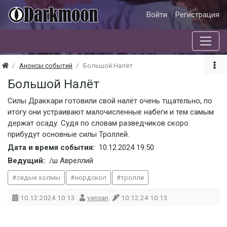
Войти
Регистрация
Анонсы событий
Большой Налёт
Большой Налёт
Силы Драккари готовили свой налёт очень тщательно, по
итогу они устраивают малочисленные набеги и тем самым
держат осаду. Судя по словам разведчиков скоро
прибудут основные силы Троллей.
Дата и время события:
10.12.2024
19:50
Ведущий:
/ш Авреллий
седые холмы
нордскол
тролли
10.12.2024
10:13
vensan
10.12.24 10:13