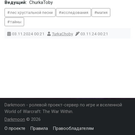
Ведущий:
ChurkaToby
лес хрустальной песни
исследования
магия
тайны
03.11.2024
00:21
TurkaChoby
03.11.24 00:21
Darkmoon - ролевой проект-сервер по игре и вселенной
World of Warcraft: The War Within.
Darkmoon
© 2026
О проекте
Правила
Правообладателям