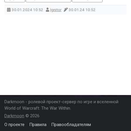
30.01.2024
10:52
Ignitor
30.01.24 10:52
Darkmoon - ролевой проект-сервер по игре и вселенной
World of Warcraft: The War Within.
Darkmoon
© 2026
О проекте
Правила
Правообладателям