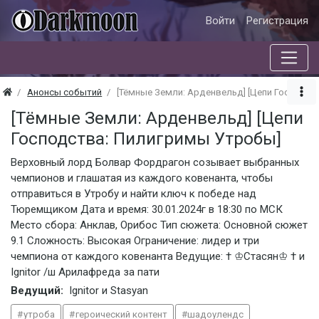
Войти
Регистрация
Анонсы событий
[Тёмные Земли: Арденвельд] [Цепи Господст
[Тёмные Земли: Арденвельд] [Цепи
Господства: Пилигримы Утробы]
Верховный лорд Болвар Фордрагон созывает выбранных
чемпионов и глашатая из каждого ковенанта, чтобы
отправиться в Утробу и найти ключ к победе над
Тюремщиком Дата и время: 30.01.2024г в 18:30 по МСК
Место сбора: Анклав, Орибос Тип сюжета: Основной сюжет
9.1 Сложность: Высокая Ограничение: лидер и три
чемпиона от каждого ковенанта Ведущие: † ♔Стасян♔ † и
Ignitor /ш Арилафреда за пати
Ведущий:
Ignitor и Stasyan
утроба
героический контент
шадоулендс